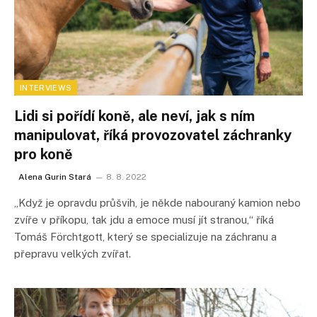
INTERVIEWS
Lidi si pořídí koně, ale neví, jak s ním
manipulovat, říká provozovatel záchranky
pro koně
Alena Gurin Stará
8. 8. 2022
„Když je opravdu průšvih, je někde nabouraný kamion nebo
zvíře v příkopu, tak jdu a emoce musí jít stranou,“ říká
Tomáš Förchtgott, který se specializuje na záchranu a
přepravu velkých zvířat.