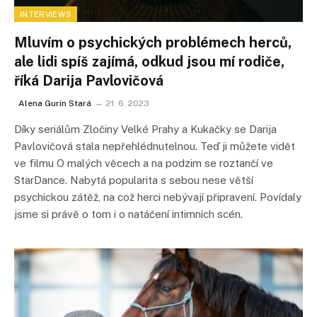
INTERVIEWS
Mluvím o psychických problémech herců,
ale lidi spíš zajímá, odkud jsou mí rodiče,
říká Darija Pavlovičová
Alena Gurin Stará
21. 6. 2023
Díky seriálům Zločiny Velké Prahy a Kukačky se Darija
Pavlovičová stala nepřehlédnutelnou. Teď ji můžete vidět
ve filmu O malých věcech a na podzim se roztančí ve
StarDance. Nabytá popularita s sebou nese větší
psychickou zátěž, na což herci nebývají připravení. Povídaly
jsme si právě o tom i o natáčení intimních scén.