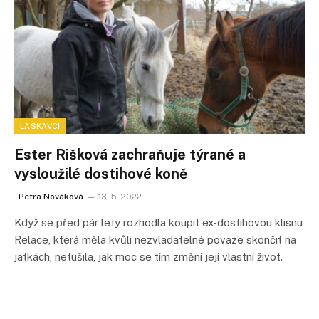
LASKAVCI
Ester Rišková zachraňuje týrané a
vysloužilé dostihové koně
Petra Nováková
13. 5. 2022
Když se před pár lety rozhodla koupit ex-dostihovou klisnu
Relace, která měla kvůli nezvladatelné povaze skončit na
jatkách, netušila, jak moc se tím změní její vlastní život.