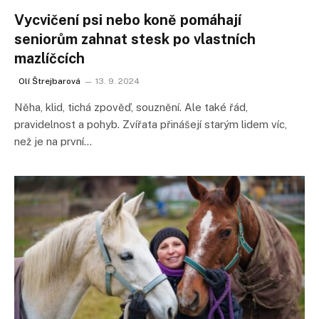
Vycvičení psi nebo koně pomáhají
seniorům zahnat stesk po vlastních
mazlíčcích
Olí Štrejbarová
13. 9. 2024
Něha, klid, tichá zpověď, souznění. Ale také řád,
pravidelnost a pohyb. Zvířata přinášejí starým lidem víc,
než je na první…