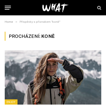
»
Home
Příspěvky s příznakem "koně"
PROCHÁZENÍ:
KONĚ
ENJOY