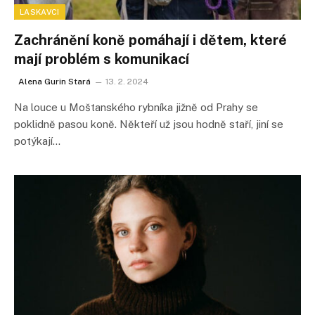
LASKAVCI
Zachránění koně pomáhají i dětem, které
mají problém s komunikací
Alena Gurin Stará
13. 2. 2024
Na louce u Moštanského rybníka jižně od Prahy se
poklidně pasou koně. Někteří už jsou hodně staří, jiní se
potýkají…