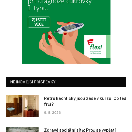
NEJNOVĚJŠÍ PŘÍSPĚVKY
Retro kachličky jsou zase v kurzu. Co teď
frčí?
6. 8. 2026
Zdravé sociální sítě: Proč se vyplatí