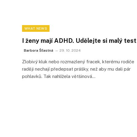
WHAT NEWS
I ženy mají ADHD. Udělejte si malý test
Barbora Šťastná
29. 10. 2024
Zlobivý kluk nebo rozmazlený fracek, kterému rodiče
raději nechají předepsat prášky, než aby mu dali pár
pohlavků. Tak nahlížela většinová…