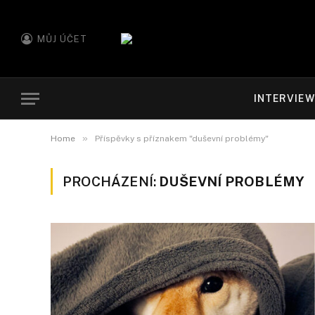
MŮJ ÚČET
INTERVIE
»
Home
Příspěvky s příznakem "duševní problémy"
PROCHÁZENÍ:
DUŠEVNÍ PROBLÉMY