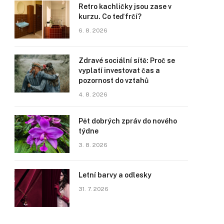
Retro kachličky jsou zase v
kurzu. Co teď frčí?
6. 8. 2026
Zdravé sociální sítě: Proč se
vyplatí investovat čas a
pozornost do vztahů
4. 8. 2026
Pět dobrých zpráv do nového
týdne
3. 8. 2026
Letní barvy a odlesky
31. 7. 2026