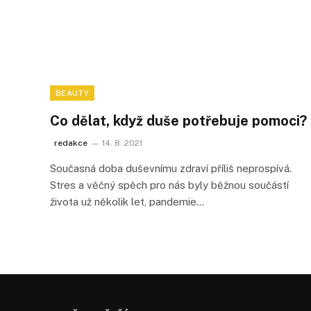
BEAUTY
Co dělat, když duše potřebuje pomoci?
redakce
14. 8. 2021
Současná doba duševnímu zdraví příliš neprospívá.
Stres a věčný spěch pro nás byly běžnou součástí
života už několik let, pandemie…