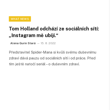
WHAT NEWS
Tom Holland odchází ze sociálních sítí:
„Instagram mě ubíjí.“
Alena Gurin Stará
15. 8. 2022
Představitel Spider-Mana si kvůli svému duševnímu
zdraví dává pauzu od sociálních sítí i od práce. Před
tím ještě natočí seriál – o duševním zdraví.