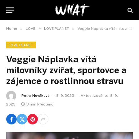
»
»
»
Home
LOVE
LOVE PLANET
Veggie Náplavka vítá milovníky zvířat, sportovce a zájemce o rostlinnou stravu
LOVE PLANET
Veggie Náplavka vítá
milovníky zvířat, sportovce a
zájemce o rostlinnou stravu
Petra Nováková
8. 9. 2023
Aktualizováno:
8. 9.
2023
3 min Přečteno