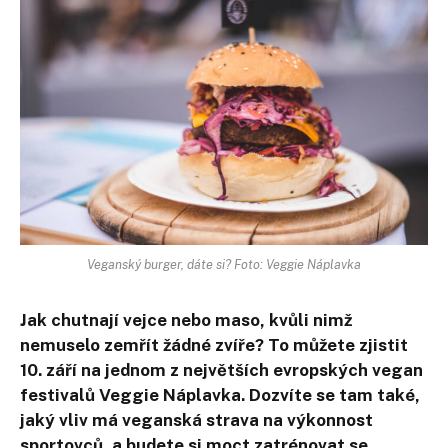
Veganský burger, dáte si? Foto: Veggie Náplavka
Jak chutnají vejce nebo maso, kvůli nimž
nemuselo zemřít žádné zvíře? To můžete zjistit
10. září na jednom z největších evropských vegan
festivalů Veggie Náplavka. Dozvíte se tam také,
jaký vliv má veganská strava na výkonnost
sportovců, a budete si moct zatrénovat se