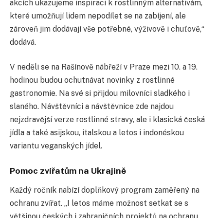
akcích ukazujeme inspiraci k rostlinným alternativám,
které umožňují lidem nepodílet se na zabíjení, ale
zároveň jim dodávají vše potřebné, výživově i chuťově,“
dodává.
V neděli se na Rašínově nábřeží v Praze mezi 10. a 19.
hodinou budou ochutnávat novinky z rostlinné
gastronomie. Na své si přijdou milovníci sladkého i
slaného. Návštěvníci a návštěvnice zde najdou
nejzdravější verze rostlinné stravy, ale i klasická česká
jídla a také asijskou, italskou a letos i indonéskou
variantu veganských jídel.
Pomoc zvířatům na Ukrajině
Každý ročník nabízí doplňkový program zaměřený na
ochranu zvířat. „I letos máme možnost setkat se s
většinou českých i zahraničních projektů na ochranu