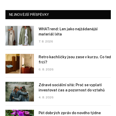
NEJNOVĚJŠÍ PŘÍSPĚVKY
WHATrend: Len jako nejžádanější
materiál léta
7. 8. 2026
Retro kachličky jsou zase v kurzu. Co teď
frčí?
6. 8. 2026
Zdravé sociální sítě: Proč se vyplatí
investovat čas a pozornost do vztahů
4. 8. 2026
Pět dobrých zpráv do nového týdne