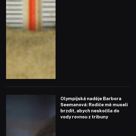
Olympijská naděje Barbora
Seemanová: Rodiče mě museli
brzdit, abych neskočila do
vody rovnou z tribuny