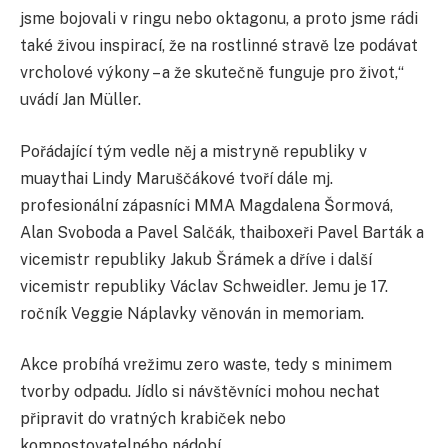
jsme bojovali v ringu nebo oktagonu, a proto jsme rádi
také živou inspirací, že na rostlinné stravě lze podávat
vrcholové výkony – a že skutečně funguje pro život,“
uvádí Jan Müller.
Pořádající tým vedle něj a mistryně republiky v
muaythai Lindy Maruščákové tvoří dále mj.
profesionální zápasníci MMA Magdalena Šormová,
Alan Svoboda a Pavel Salčák, thaiboxeři Pavel Barták a
vicemistr republiky Jakub Šrámek a dříve i další
vicemistr republiky Václav Schweidler. Jemu je 17.
ročník Veggie Náplavky věnován in memoriam.
Akce probíhá vrežimu zero waste, tedy s minimem
tvorby odpadu. Jídlo si návštěvníci mohou nechat
připravit do vratných krabiček nebo
kompostovatelného nádobí.