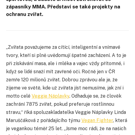
zápasníky MMA. Představí se také projekty na
ochranu zvířat.
„Zvířata považujeme za cítící, inteligentní a vnímavé
tvory, kteří si plně uvědomují špatné zacházení. A to je
při získávání masa, ale i mléka a vajec vždy přítomné, i
když se lidé snaží mít zavřené oči. Ročně jen v ČR
zemře 120 milionů zvířat. Dobrou zprávou ale je, že
žijeme ve světě, kde už zvířata jíst nemusíme, jak zní i
motto celé
Veggie Náplavky
. Odhaduje se, že člověk
zachrání 7875 zvířat, pokud preferuje rostlinnou
stravu,“ říká spoluzakladatelka Veggie Náplavky Linda
Maruščáková z pořádajícího týmu
Vegan Fighter
, která
je vegankou téměř 25 let. „Jsme moc rádi, že na našich