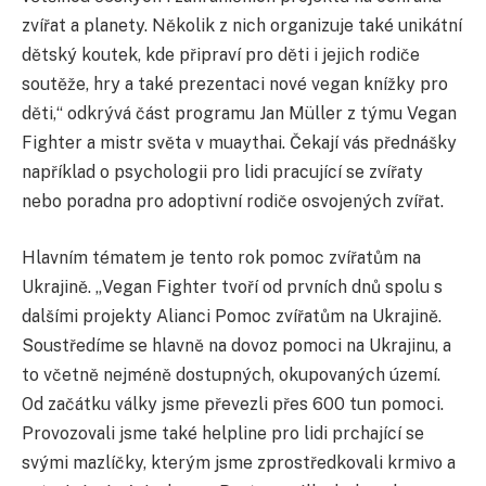
zvířat a planety. Několik z nich organizuje také unikátní
dětský koutek, kde připraví pro děti i jejich rodiče
soutěže, hry a také prezentaci nové vegan knížky pro
děti,“ odkrývá část programu Jan Müller z týmu Vegan
Fighter a mistr světa v muaythai. Čekají vás přednášky
například o psychologii pro lidi pracující se zvířaty
nebo poradna pro adoptivní rodiče osvojených zvířat.
Hlavním tématem je tento rok pomoc zvířatům na
Ukrajině. „Vegan Fighter tvoří od prvních dnů spolu s
dalšími projekty Alianci Pomoc zvířatům na Ukrajině.
Soustředíme se hlavně na dovoz pomoci na Ukrajinu, a
to včetně nejméně dostupných, okupovaných území.
Od začátku války jsme převezli přes 600 tun pomoci.
Provozovali jsme také helpline pro lidi prchající se
svými mazlíčky, kterým jsme zprostředkovali krmivo a