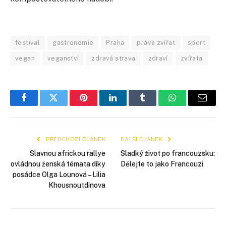
festival
gastronomie
Praha
práva zvířat
sport
vegan
veganství
zdravá strava
zdraví
zvířata
Facebook
Twitter
Pinterest
LinkedIn
Tumblr
WhatsApp
E-
mail
PŘEDCHOZÍ ČLÁNEK
DALŠÍ ČLÁNEK
Slavnou africkou rallye
Sladký život po francouzsku:
ovládnou ženská témata díky
Dělejte to jako Francouzi
posádce Olga Lounová – Lilia
Khousnoutdinova