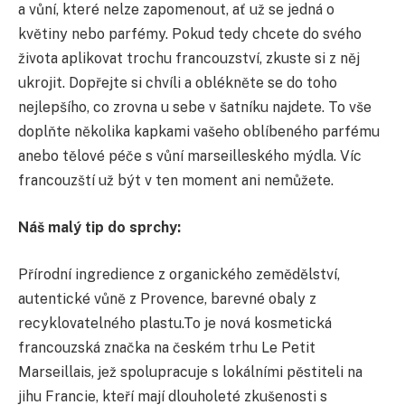
a vůní, které nelze zapomenout, ať už se jedná o
květiny nebo parfémy. Pokud tedy chcete do svého
života aplikovat trochu francouzství, zkuste si z něj
ukrojit. Dopřejte si chvíli a oblékněte se do toho
nejlepšího, co zrovna u sebe v šatníku najdete. To vše
doplňte několika kapkami vašeho oblíbeného parfému
anebo tělové péče s vůní marseilleského mýdla. Víc
francouzští už být v ten moment ani nemůžete.
Náš malý tip do sprchy:
Přírodní ingredience z organického zemědělství,
autentické vůně z Provence, barevné obaly z
recyklovatelného plastu.To je nová kosmetická
francouzská značka na českém trhu Le Petit
Marseillais, jež spolupracuje s lokálními pěstiteli na
jihu Francie, kteří mají dlouholeté zkušenosti s