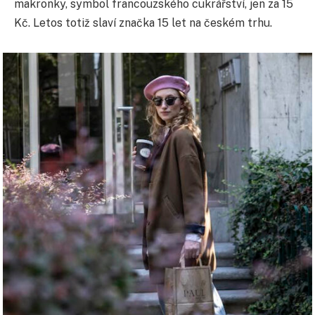
makronky, symbol francouzského cukrářství, jen za 15
Kč. Letos totiž slaví značka 15 let na českém trhu.