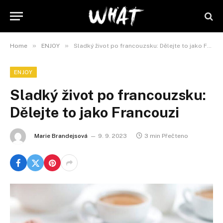
»
»
Home
ENJOY
Sladký život po francouzsku: Dělejte to jako Francouzi
ENJOY
Sladký život po francouzsku:
Dělejte to jako Francouzi
Marie Brandejsová
9. 9. 2023
3 min Přečteno