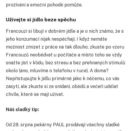
prožívání a emoční pohodě pomůže.
Užívejte si jídlo beze spěchu
Francouzi si libují v dobrém jídle a je o nich známo, že s
jeho konzumací nijak nespěchají. I když nemáte
možnost zmizet z práce na tak dlouho, zkuste po vzoru
Francouzů neobědvat u počítače a místo toho se vždy
snažte jíst v klidu, bez stresu a bez přehnaných stimulů
okolo (ano, mluvíme o telefonu v ruce). A doma?
Nepřistupujte k jídlu primárně jako k něčemu, co vás
zasytí, ale zkuste si ze snídaní, obědů a večeří udělat
chvíle, které se mají užívat.
Náš sladký tip:
Od 28. srpna pekárny PAUL prodávají všechny sladké