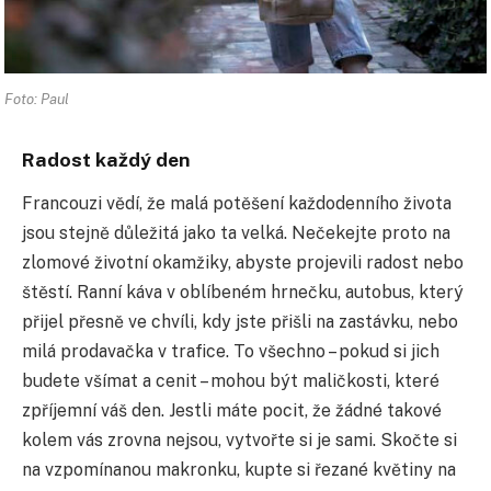
Foto: Paul
Radost každý den
Francouzi vědí, že malá potěšení každodenního života
jsou stejně důležitá jako ta velká. Nečekejte proto na
zlomové životní okamžiky, abyste projevili radost nebo
štěstí. Ranní káva v oblíbeném hrnečku, autobus, který
přijel přesně ve chvíli, kdy jste přišli na zastávku, nebo
milá prodavačka v trafice. To všechno – pokud si jich
budete všímat a cenit – mohou být maličkosti, které
zpříjemní váš den. Jestli máte pocit, že žádné takové
kolem vás zrovna nejsou, vytvořte si je sami. Skočte si
na vzpomínanou makronku, kupte si řezané květiny na