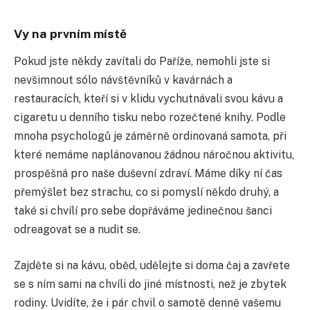
Vy na prvním místě
Pokud jste někdy zavítali do Paříže, nemohli jste si
nevšimnout sólo návštěvníků v kavárnách a
restauracích, kteří si v klidu vychutnávali svou kávu a
cigaretu u denního tisku nebo rozečtené knihy. Podle
mnoha psychologů je záměrně ordinovaná samota, při
které nemáme naplánovanou žádnou náročnou aktivitu,
prospěšná pro naše duševní zdraví. Máme díky ní čas
přemýšlet bez strachu, co si pomyslí někdo druhý, a
také si chvílí pro sebe dopřáváme jedinečnou šanci
odreagovat se a nudit se.
Zajděte si na kávu, oběd, udělejte si doma čaj a zavřete
se s ním sami na chvíli do jiné místnosti, než je zbytek
rodiny. Uvidíte, že i pár chvil o samotě denně vašemu