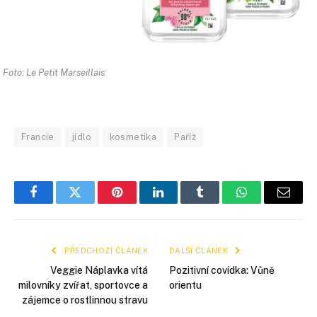
Foto: Le Petit Marseillais
Francie
jídlo
kosmetika
Paříž
Facebook
Twitter
Pinterest
LinkedIn
Tumblr
WhatsApp
E-
mail
PŘEDCHOZÍ ČLÁNEK
DALŠÍ ČLÁNEK
Veggie Náplavka vítá
Pozitivní covídka: Vůně
milovníky zvířat, sportovce a
orientu
zájemce o rostlinnou stravu