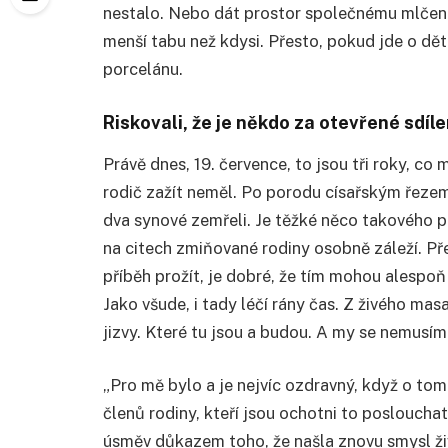
nestalo. Nebo dát prostor společnému mlčení.
menší tabu než kdysi. Přesto, pokud jde o dět
porcelánu.
Riskovali, že je někdo za otevřené sdíle
Právě dnes, 19. července, to jsou tři roky, co
rodič zažít neměl. Po porodu císařským řezem
dva synové zemřeli. Je těžké něco takového pr
na citech zmiňované rodiny osobně záleží. Přes
příběh prožít, je dobré, že tím mohou alespo
Jako všude, i tady léčí rány čas. Z živého mas
jizvy. Které tu jsou a budou. A my se nemusím
„Pro mě bylo a je nejvíc ozdravný, když o t
členů rodiny, kteří jsou ochotni to poslouchat
úsměv důkazem toho, že našla znovu smysl živ