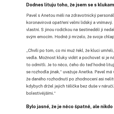
Dodnes lituju toho, že jsem se s kluka
Pavel s Anetou měli na zdravotnický personál 
koronavirová opatření velmi lidský a vnímavý.
vlastní. S jinou rodičkou na šestinedělí ji neda
svým emocím. Hodně ji mrzelo, že svoje chlap
„Chvíli po tom, co mi muž řekl, že kluci umřel
vedla. Možnost kluky vidět a pochovat si je n
to odmítli. Je to něco, čeho do teď hodně lit
se rozhodla jinak,“ uvažuje Anetka. Pavel má
že daného rozhodnutí po zhodnocení asi nelitu
kdybych držel jejich tělíčka bez duše v náruč
bolestivějšími.“
Bylo jasné, že je něco špatně, ale nikdo 