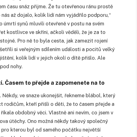
pem času snáz přijme. Že tu otevřenou ránu prostě
e nás až dojalo, kolik lidí nám vyjádřilo podporu,“
e o úmrtí synů mluvili otevřeně v postu na svém
 kostlivce ve skříni, ačkoli věděli, že je za to
ojné. Pro ně to byla cesta, jak zamezit rojení
ušetřili si veřejným sdílením události a pocitů velký
tění, kolik lidí v jejich okolí o dítě přišlo. Ale
 pod nohy.
ětí. Časem to přejde a zapomenete na to
 Někdy, ve snaze ukonejšit, řekneme blábol, který
 rodičům, kteří přišli o děti, že to časem přejde a
ě říkala obdobný věci. Vlastně ani nevím, co jsem v
ý slova útěchy. Ono možná někdy takový společný
 pro kterou byl od samého počátku největší