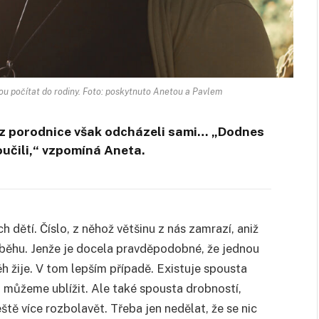
ou počítat do rodiny. Foto: poskytnuto Anetou a Pavlem
, z porodnice však odcházeli sami… „Dodnes
oučili,“ vzpomíná Aneta.
 dětí. Číslo, z něhož většinu z nás zamrazí, aniž
běhu. Jenže je docela pravděpodobné, že jednou
h žije. V tom lepším případě. Existuje spousta
) můžeme ublížit. Ale také spousta drobností,
ště více rozbolavět. Třeba jen nedělat, že se nic