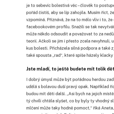
je to sebevíc bolestivá věc – člověk to postu
pořád čistíš, aby se líp zahojila. Musím říct, ž
vzpomíná. Přiznává, že na to mělo vliv i to, ž
facebookovém profilu. Snažili se tak nevytvářet
může někdo odsoudit a považovat to za nedůst
teorií. Ačkoli se jim i přesto zcela nevyhnuli, 
kus bolesti. Přicházela silná podpora a také zjiš
také spousta „rad“, které spíše házely klacky
Jste mladí, to ještě budete mít tolik d
I dobrý úmysl může být pořádnou herdou zad.
udělá s bolavou duší pravý opak. Například říct
budou mít děti další. „Asi bych na jejich míst
tý chvíli chtěla slyšet, co by byly ty vhodn
mlčení může taky hodně pomoct,“ říká Aneta,