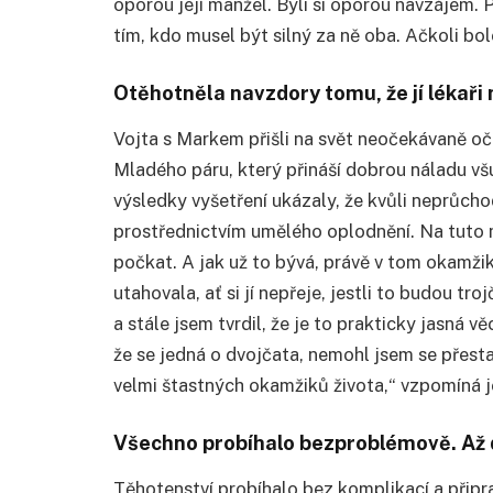
oporou její manžel. Byli si oporou navzájem.
tím, kdo musel být silný za ně oba. Ačkoli bol
Otěhotněla navzdory tomu, že jí lékaři
Vojta s Markem přišli na svět neočekávaně oč
Mladého páru, který přináší dobrou náladu všud
výsledky vyšetření ukázaly, že kvůli neprů
prostřednictvím umělého oplodnění. Na tuto m
počkat. A jak už to bývá, právě v tom okamžik
utahovala, ať si jí nepřeje, jestli to budou tr
a stále jsem tvrdil, že je to prakticky jasná 
že se jedná o dvojčata, nemohl jsem se přest
velmi štastných okamžiků života,“ vzpomíná 
Všechno probíhalo bezproblémově. Až 
Těhotenství probíhalo bez komplikací a přip