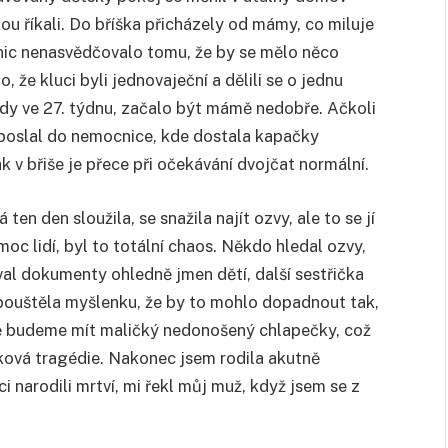
kou říkali. Do bříška přicházely od mámy, co miluje
a nic nenasvědčovalo tomu, že by se mělo něco
 že kluci byli jednovaječní a dělili se o jednu
dy ve 27. týdnu, začalo být mámě nedobře. Ačkoli
i poslal do nemocnice, kde dostala kapačky
k v břiše je přece při očekávání dvojčat normální.
ten den sloužila, se snažila najít ozvy, ale to se jí
c lidí, byl to totální chaos. Někdo hledal ozvy,
val dokumenty ohledně jmen dětí, další sestřička
ipouštěla myšlenku, že by to mohlo dopadnout tak,
stě budeme mít maličký nedonošený chlapečky, což
aková tragédie. Nakonec jsem rodila akutně
 narodili mrtví, mi řekl můj muž, když jsem se z