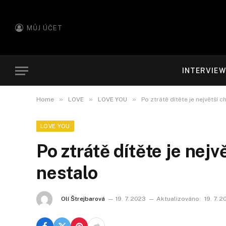
MŮJ ÚČET
INTERVIE
»
»
»
Home
LOVE
LOVE YOU
Po ztrátě dítěte je největší c
LOVE YOU
Po ztrátě dítěte je nejv
nestalo
Olí Štrejbarová
19. 7. 2023
Aktualizováno:
19. 7. 