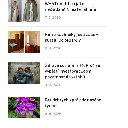
WHATrend: Len jako
nejžádanější materiál léta
7. 8. 2026
Retro kachličky jsou zase v
kurzu. Co teď frčí?
6. 8. 2026
Zdravé sociální sítě: Proč se
vyplatí investovat čas a
pozornost do vztahů
4. 8. 2026
Pět dobrých zpráv do nového
týdne
3. 8. 2026