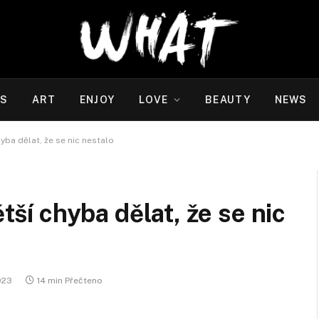
WS
ART
ENJOY
LOVE
BEAUTY
NEWS
hyba dělat, že se nic nestalo
ětší chyba dělat, že se nic
2023
14 min Přečteno