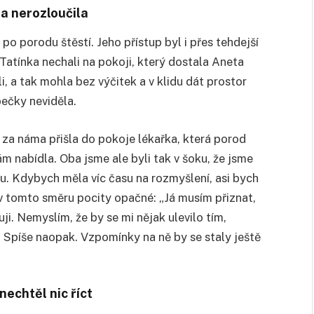
ma nerozloučila
po porodu štěstí. Jeho přístup byl i přes tehdejší
 Tatínka nechali na pokoji, který dostala Aneta
li, a tak mohla bez výčitek a v klidu dát prostor
ečky neviděla.
i, za náma přišla do pokoje lékařka, která porod
ám nabídla. Oba jsme ale byli tak v šoku, že jsme
uju. Kdybych měla víc času na rozmyšlení, asi bych
 v tomto směru pocity opačné: „Já musím přiznat,
ji. Nemyslím, že by se mi nějak ulevilo tím,
í. Spíše naopak. Vzpomínky na ně by se staly ještě
nechtěl nic říct