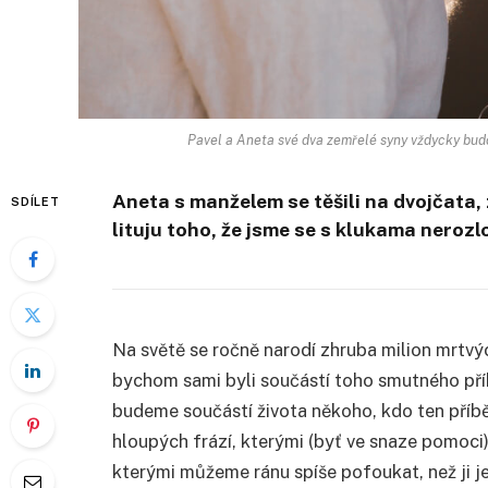
Pavel a Aneta své dva zemřelé syny vždycky bud
Aneta s manželem se těšili na dvojčata
SDÍLET
lituju toho, že jsme se s klukama nerozl
Na světě se ročně narodí zhruba milion mrtvých
bychom sami byli součástí toho smutného pří
budeme součástí života někoho, kdo ten příbě
hloupých frází, kterými (byť ve snaze pomoci
kterými můžeme ránu spíše pofoukat, než ji je