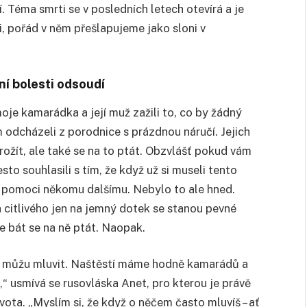
 Téma smrti se v posledních letech otevírá a je
i, pořád v něm přešlapujeme jako sloni v
ní bolesti odsoudí
 moje kamarádka a její muž zažili to, co by žádný
 odcházeli z porodnice s prázdnou náručí. Jejich
ožít, ale také se na to ptát. Obzvlášť pokud vám
to souhlasili s tím, že když už si museli tento
ň pomoci někomu dalšímu. Nebylo to ale hned.
a citlivého jen na jemný dotek se stanou pevné
e bát se na ně ptát. Naopak.
om můžu mluvit. Naštěstí máme hodně kamarádů a
,“ usmívá se rusovláska Anet, pro kterou je právě
ota. „Myslím si, že když o něčem často mluvíš – ať