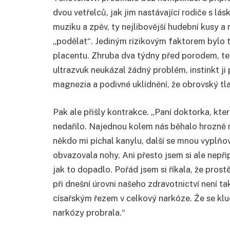
dvou vetřelců, jak jim nastávající rodiče s lás
muziku a zpěv, ty nejlibovější hudební kusy 
„podělat“. Jediným rizikovým faktorem bylo to,
placentu. Zhruba dva týdny před porodem, te
ultrazvuk neukázal žádný problém, instinkt j
magnezia a podivné uklidnění, že obrovský tla
Pak ale přišly kontrakce. „Paní doktorka, která 
nedařilo. Najednou kolem nás běhalo hrozně mo
někdo mi píchal kanylu, další se mnou vyplňo
obvazovala nohy. Ani přesto jsem si ale nepř
jak to dopadlo. Pořád jsem si říkala, že pro
při dnešní úrovni našeho zdravotnictví není t
císařským řezem v celkový narkóze. Že se kluci
narkózy probrala.“