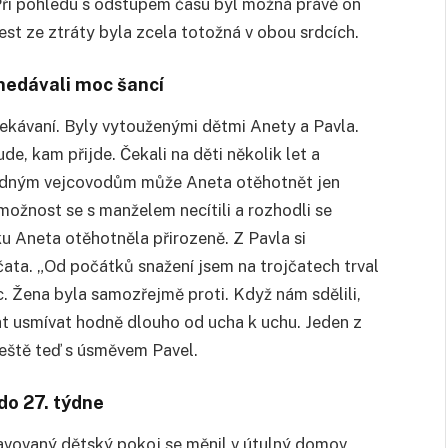
 Při pohledu s odstupem času byl možná právě on
est ze ztráty byla zcela totožná v obou srdcích.
 nedávali moc šancí
ekávaní. Byly vytouženými dětmi Anety a Pavla.
e, kam přijde. Čekali na děti několik let a
chodným vejcovodům může Aneta otěhotnět jen
ožnost se s manželem necítili a rozhodli se
u Aneta otěhotněla přirozeně. Z Pavla si
ojčata. „Od počátků snažení jsem na trojčatech trval
věc. Žena byla samozřejmě proti. Když nám sdělili,
at usmívat hodně dlouho od ucha k uchu. Jeden z
ještě teď s úsměvem Pavel.
do 27. týdne
ravovaný dětský pokoj se měnil v útulný domov