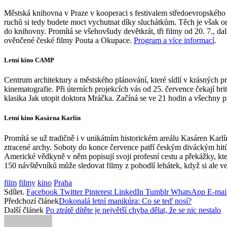
Městská knihovna v Praze v kooperaci s festivalem středoevropského f
ruchů si tedy budete moct vychutnat díky sluchátkům. Těch je však o
do knihovny. Promítá se všehovšudy devětkrát, tři filmy od 20. 7., dal
ověnčené české filmy Pouta a Okupace.
Program a více informací
.
Letní kino CAMP
Centrum architektury a městského plánování, které sídlí v krásných p
kinematografie. Při úterních projekcích vás od 25. července čekají b
klasika Jak utopit doktora Mráčka. Začíná se ve 21 hodin a všechny pr
Letní kino Kasárna Karlín
Promítá se už tradičně i v unikátním historickém areálu Kasáren Kar
ztracené archy. Soboty do konce července patří českým diváckým hitů
Americké vědkyně v něm popisují svoji profesní cestu a překážky, kt
150 návštěvníků může sledovat filmy z pohodlí lehátek, když si ale v
film
filmy
kino
Praha
Sdílet.
Facebook
Twitter
Pinterest
LinkedIn
Tumblr
WhatsApp
E-mai
Předchozí článek
Dokonalá letní manikúra: Co se teď nosí?
Další článek
Po ztrátě dítěte je největší chyba dělat, že se nic nestalo