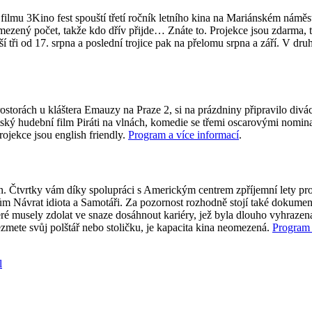
ilmu 3Kino fest spouští třetí ročník letního kina na Mariánském náměs
mezený počet, takže kdo dřív přijde… Znáte to. Projekce jsou zdarma, t
ší tři od 17. srpna a poslední trojice pak na přelomu srpna a září. V dr
rostorách u kláštera Emauzy na Praze 2, si na prázdniny připravilo div
ritský hudební film Piráti na vlnách, komedie se třemi oscarovými nomi
ojekce jsou english friendly.
Program a více informací
.
lín. Čtvrtky vám díky spolupráci s Americkým centrem zpříjemní lety p
m Návrat idiota a Samotáři. Za pozornost rozhodně stojí také dokument
eré musely zdolat ve snaze dosáhnout kariéry, jež byla dlouho vyhraze
ezmete svůj polštář nebo stoličku, je kapacita kina neomezená.
Program 
l