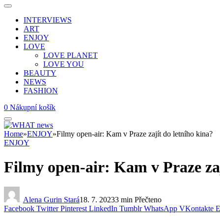
INTERVIEWS
ART
ENJOY
LOVE
LOVE PLANET
LOVE YOU
BEAUTY
NEWS
FASHION
0
Nákupní košík
Home
»
ENJOY
»
Filmy open-air: Kam v Praze zajít do letního kina?
ENJOY
Filmy open-air: Kam v Praze zaj
Alena Gurin Stará
18. 7. 2023
3 min Přečteno
Facebook
Twitter
Pinterest
LinkedIn
Tumblr
WhatsApp
VKontakte
E