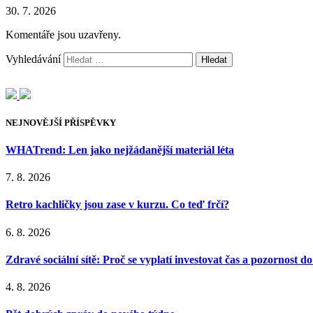
30. 7. 2026
Komentáře jsou uzavřeny.
Vyhledávání
NEJNOVĚJŠÍ PŘÍSPĚVKY
WHATrend: Len jako nejžádanější materiál léta
7. 8. 2026
Retro kachličky jsou zase v kurzu. Co teď frčí?
6. 8. 2026
Zdravé sociální sítě: Proč se vyplatí investovat čas a pozornost d
4. 8. 2026