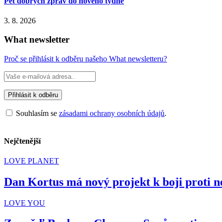
Pět dobrých zpráv do nového týdne
3. 8. 2026
What newsletter
Proč se přihlásit k odběru našeho What newsletteru?
Souhlasím se
zásadami ochrany osobních údajů
.
Nejčtenější
LOVE PLANET
Dan Kortus má nový projekt k boji proti n
LOVE YOU