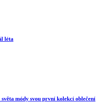
l léta
světa módy svou první kolekcí oblečení