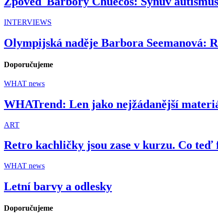
Zpověď Barbory Chuecos: Synův autismus 
INTERVIEWS
Olympijská naděje Barbora Seemanová: Rod
Doporučujeme
WHAT news
WHATrend: Len jako nejžádanější materiá
ART
Retro kachličky jsou zase v kurzu. Co teď 
WHAT news
Letní barvy a odlesky
Doporučujeme