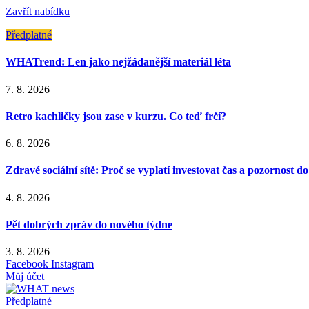
Zavřít nabídku
Předplatné
WHATrend: Len jako nejžádanější materiál léta
7. 8. 2026
Retro kachličky jsou zase v kurzu. Co teď frčí?
6. 8. 2026
Zdravé sociální sítě: Proč se vyplatí investovat čas a pozornost d
4. 8. 2026
Pět dobrých zpráv do nového týdne
3. 8. 2026
Facebook
Instagram
Můj účet
Předplatné