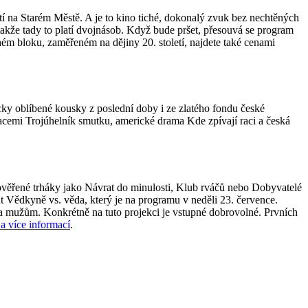
tí na Starém Městě. A je to kino tiché, dokonalý zvuk bez nechtěných
akže tady to platí dvojnásob. Když bude pršet, přesouvá se program
uhém bloku, zaměřeném na dějiny 20. století, najdete také cenami
ácky oblíbené kousky z poslední doby i ze zlatého fondu české
nacemi Trojúhelník smutku, americké drama Kde zpívají raci a česká
rověřené trháky jako Návrat do minulosti, Klub rváčů nebo Dobyvatelé
 Vědkyně vs. věda, který je na programu v neděli 23. července.
na mužům. Konkrétně na tuto projekci je vstupné dobrovolné. Prvních
a více informací
.