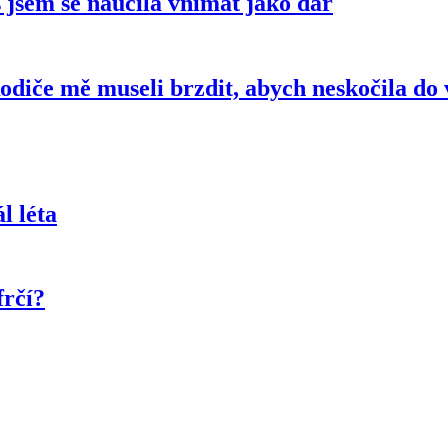
jsem se naučila vnímat jako dar
iče mě museli brzdit, abych neskočila do 
l léta
frčí?