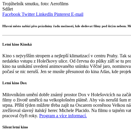
Trojúhelník smutku, foto: Aerofilms
Sdílet
Facebook
Twitter
LinkedIn
Pinterest
E-mail
Hlavní město nabízí přes prázdniny řadu možností, kde sledovat filmy pod širým nebem. Můžet
Letní kino Kinská
Kino s nejvyšším stropem a nejlepší klimatizací v centru Prahy. Tak
nedaleko vstupu z Holečkovy ulice. Od června do půlky září se tu pro
kino na unikátní uvedení animovaného snímku Věčné jaro, nominovan
počasí se nic neruší. Jen se musíte přesunout do kina Atlas, kde proj
Letní kino Dox
Milovníkům umění dobře známý prostor Dox v Holešovicích na začátku
filmy o životě umělců na velkoplošném plátně. Aby vás nerušil šum mě
srpna. Příští týden můžete třeba zajít na Oscarem oceněnou Velkou ná
zrežíroval slavný italský herec Michele Placido. Na filmu o tajném v
pracoval čtyři roky.
Program a více informací.
Silent letní kino