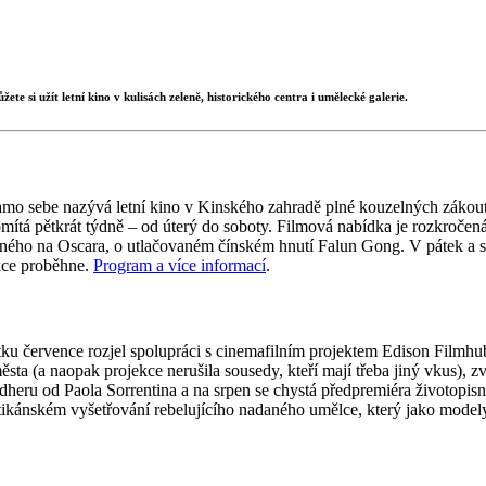
e si užít letní kino v kulisách zeleně, historického centra i umělecké galerie.
 samo sebe nazývá letní kino v Kinského zahradě plné kouzelných záko
mítá pětkrát týdně – od úterý do soboty. Filmová nabídka je rozkročená
ého na Oscara, o utlačovaném čínském hnutí Falun Gong. V pátek a so
ekce proběhne.
Program a více informací
.
 července rozjel spolupráci s cinemafilním projektem Edison Filmhub
sta (a naopak projekce nerušila sousedy, kteří mají třeba jiný vkus), 
dheru od Paola Sorrentina a na srpen se chystá předpremiéra životopis
atikánském vyšetřování rebelujícího nadaného umělce, který jako modely