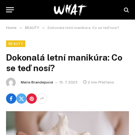
»
»
Home
BEAUTY
Dokonalá letní manikúra: Co se teď nosí?
BEAUTY
Dokonalá letní manikúra: Co
se teď nosí?
Marie Brandejsová
15. 7. 2023
2 min Přečteno