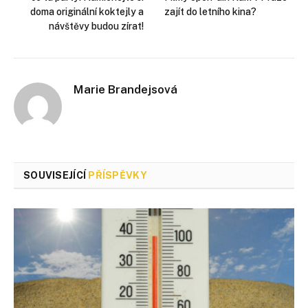
doma originální koktejly a
zajít do letního kina?
návštěvy budou zírat!
Marie Brandejsová
SOUVISEJÍCÍ
PŘÍSPĚVKY