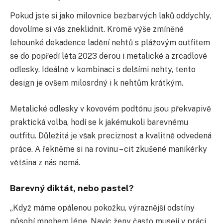
Pokud jste si jako milovnice bezbarvých laků oddychly,
dovolíme si vás zneklidnit. Kromě výše zmíněné
lehounké dekadence ladění nehtů s plážovým outfitem
se do popředí léta 2023 derou i metalické a zrcadlové
odlesky. Ideálně v kombinaci s delšími nehty, tento
design je ovšem milosrdný i k nehtům krátkým.
Metalické odlesky v kovovém podtónu jsou překvapivě
praktická volba, hodí se k jakémukoli barevnému
outfitu. Důležitá je však preciznost a kvalitně odvedená
práce. A řekněme si na rovinu – cit zkušené manikérky
většina z nás nemá.
Barevný diktát, nebo pastel?
„Když máme opálenou pokožku, výraznější odstíny
působí mnohem lépe. Navíc ženy často musejí v práci