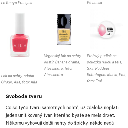
Le Rouge Français
Whamisa
Veganský lak na nehty,
Pleťový pudink na
odstín Banana drama,
pokožku rukou a těla,
Alessandro, foto:
Skin Pudding
Alessandro
Bubblegum Mania, Emi,
Lak na nehty, odstín
foto: Emi
Ginger, Aila, foto: Aila
Svoboda tvaru
Co se týče tvaru samotných nehtů, už zdaleka neplatí
jeden unifikovaný tvar, kterého byste se měla držet.
Někomu vyhovují delší nehty do špičky, někdo nedá