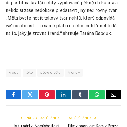
dopustit na kratší nehty vypilované pěkně do kulata a
někdo si zase nedokáže představit jiný než rovný tvar.
„Měla byste nosit takový tvar nehtů, který odpovídá
vaší osobnosti. To samé platí i o délce nehtů, nehledě
na to, jaký je zrovna trend,“ shrnuje Taťána Babčuk.
krása
léto
péče o tělo
trendy
Facebook
Twitter
Pinterest
LinkedIn
Tumblr
WhatsApp
E-
mail
PŘEDCHOZÍ ČLÁNEK
DALŠÍ ČLÁNEK
Je tu párty! Namíchejte si
Filmy open-air: Kam v Praze