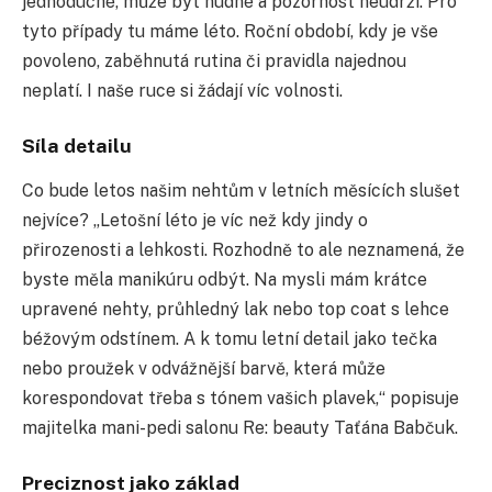
jednoduché, může být nudné a pozornost neudrží. Pro
tyto případy tu máme léto. Roční období, kdy je vše
povoleno, zaběhnutá rutina či pravidla najednou
neplatí. I naše ruce si žádají víc volnosti.
Síla detailu
Co bude letos našim nehtům v letních měsících slušet
nejvíce? „Letošní léto je víc než kdy jindy o
přirozenosti a lehkosti. Rozhodně to ale neznamená, že
byste měla manikúru odbýt. Na mysli mám krátce
upravené nehty, průhledný lak nebo top coat s lehce
béžovým odstínem. A k tomu letní detail jako tečka
nebo proužek v odvážnější barvě, která může
korespondovat třeba s tónem vašich plavek,“ popisuje
majitelka mani-pedi salonu Re: beauty Taťána Babčuk.
Preciznost jako základ