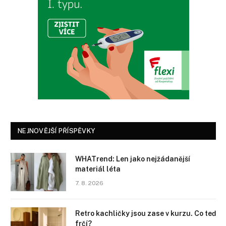
NEJNOVĚJŠÍ PŘÍSPĚVKY
WHATrend: Len jako nejžádanější
materiál léta
7. 8. 2026
Retro kachličky jsou zase v kurzu. Co teď
frčí?