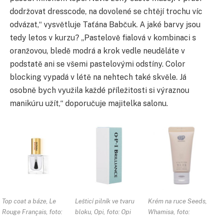
dodržovat dresscode, na dovolené se chtějí trochu víc
odvázat,“ vysvětluje Taťána Babčuk. A jaké barvy jsou
tedy letos v kurzu? „Pastelově fialová v kombinaci s
oranžovou, bledě modrá a krok vedle neuděláte v
podstatě ani se všemi pastelovými odstíny. Color
blocking vypadá v létě na nehtech také skvěle. Já
osobně bych využila každé příležitosti si výraznou
manikúru užít,“ doporučuje majitelka salonu.
Top coat a báze, Le
Lešticí pilník ve tvaru
Krém na ruce Seeds,
Rouge Français, foto:
bloku, Opi, foto: Opi
Whamisa, foto: