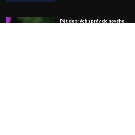
Pět dobrých zpráv do nového
týdne