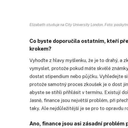
Elizabeth studuje na City University London. Foto: poskytn
Co byste doporučila ostatním, kteří př
krokem?
Vyhoďte z hlavy myšlenku, že je to drahý, a z
vymyslet, protože pokud máte skvělé známky,
dostat stipendium nebo půjčku. Vyhledejte si
protože samotný proces zkoušek je o dost jiný 
abyste se stihli přihlásit v termínu. Existují
Jasně, finance jsou největší problém, při př
taky. Ale nejdůležitější je se pro to opravdu 
Ano, finance jsou asi zásadní problém pro