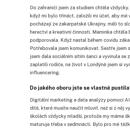
Do zahraničí jsem za studiem chtěla vždycky, u
když mi bylo třináct, založili mi účet, aby mě
pocházejí ze zakarpatské Ukrajiny, měli to slo
herectví a kreativní činnosti. Maminka chtěla
podporovala. Když nastal během covidu zákaz
Potřebovala jsem komunikovat. Sestře jsem s
jsem dala sociálním sítím šanci a vyvinula se
zaplatili rodiče, na život v Londýně jsem si 
influencering.
Do jakého oboru jste se vlastně pustila
Digitální marketing a data analýzy pomocí AI
dítě, které musíte naučit mluvit, než si z něj 
školách vždycky mladší, protože my máme škol
maturuje třeba v sedmnácti. Bylo pro mě těž