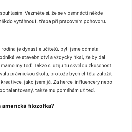
souhlasím. Vezměte si, že se v osmnácti někde
 někdo vytáhnout, třeba při pracovním pohovoru.
odina je dynastie učitelů, byli jsme odmala
dniká ve stavebnictví a vždycky říkal, že by dal
 máme my teď. Takže si užiju tu skvělou zkušenost
ovala právnickou školu, protože bych chtěla založit
 kreativce, jako jsem já. Za herce, influencery nebo
 moc talentovaný, takže mu pomáhám už teď.
á americká filozofka?
.