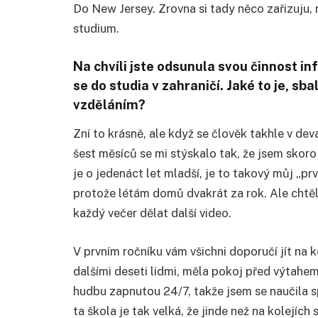
Do New Jersey. Zrovna si tady něco zařizuju,
studium.
Na chvíli jste odsunula svou činnost inf
se do studia v zahraničí. Jaké to je, sbal
vzděláním?
Zní to krásně, ale když se člověk takhle v dev
šest měsíců se mi stýskalo tak, že jsem skor
je o jedenáct let mladší, je to takový můj „prvn
protože létám domů dvakrát za rok. Ale chtěla
každý večer dělat další video.
V prvním ročníku vám všichni doporučí jít na k
dalšími deseti lidmi, měla pokoj před výtahe
hudbu zapnutou 24/7, takže jsem se naučila sp
ta škola je tak velká, že jinde než na kolejích