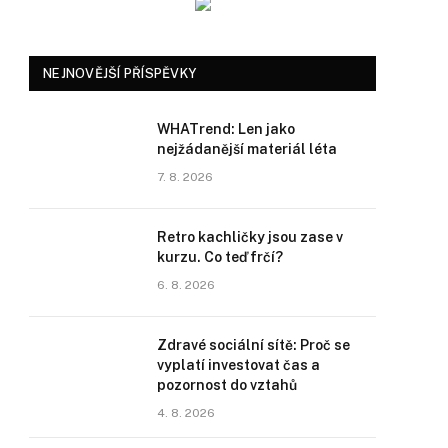
NEJNOVĚJŠÍ PŘÍSPĚVKY
WHATrend: Len jako
nejžádanější materiál léta
7. 8. 2026
Retro kachličky jsou zase v
kurzu. Co teď frčí?
6. 8. 2026
Zdravé sociální sítě: Proč se
vyplatí investovat čas a
pozornost do vztahů
4. 8. 2026