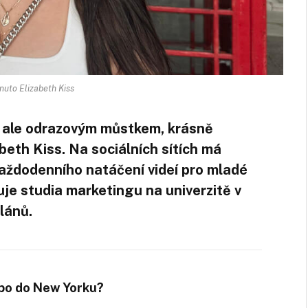
nuto Elizabeth Kiss
, ale odrazovým můstkem, krásně
beth Kiss. Na sociálních sítích má
 každodenního natáčení videí pro mladé
uje studia marketingu na univerzitě v
lánů.
bo do New Yorku?