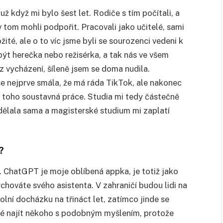
ž když mi bylo šest let. Rodiče s tím počítali, a
 v tom mohli podpořit. Pracovali jako učitelé, sami
žité, ale o to víc jsme byli se sourozenci vedeni k
 být herečka nebo režisérka, a tak nás ve všem
 vycházení, šíleně jsem se doma nudila.
e nejprve smála, že má ráda TikTok, ale nakonec
 z toho soustavná práce. Studia mi tedy částečně
vydělala sama a magisterské studium mi zaplatí
?
. ChatGPT je moje oblíbená appka, je totiž jako
vychováte svého asistenta. V zahraničí budou lidi na
ní docházku na třináct let, zatímco jinde se
ké najít někoho s podobným myšlením, protože