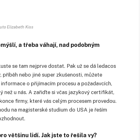
uto Elizabeth Kiss
emýšlí, a třeba váhají, nad podobným
kuste se tam nejprve dostat. Pak už se dá ledacos
 příběh nebo jiné super zkušenosti, můžete
 informace o přijímacím procesu a požadavcích,
než u nás. A zařiďte si včas jazykový certifikát,
 dokonce firmy, které vás celým procesem provedou.
echodu na magisterské studium do USA je řeším
rozhodnout.
 většinu lidí. Jak jste to řešila vy?