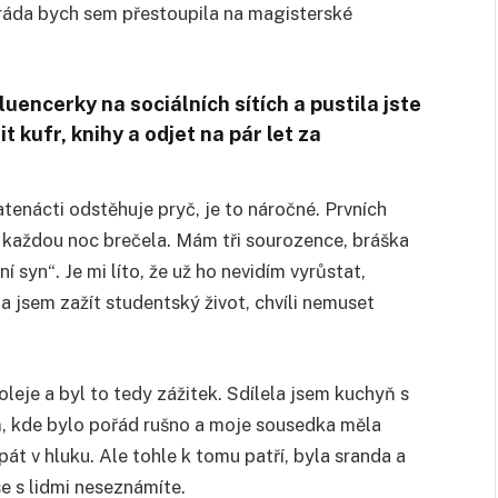
 ráda bych sem přestoupila na magisterské
luencerky na sociálních sítích a pustila jste
it kufr, knihy a odjet na pár let za
atenácti odstěhuje pryč, je to náročné. Prvních
o každou noc brečela. Mám tři sourozence, bráška
í syn“. Je mi líto, že už ho nevidím vyrůstat,
 jsem zažít studentský život, chvíli nemuset
oleje a byl to tedy zážitek. Sdílela jsem kuchyň s
m, kde bylo pořád rušno a moje sousedka měla
át v hluku. Ale tohle k tomu patří, byla sranda a
 se s lidmi neseznámíte.