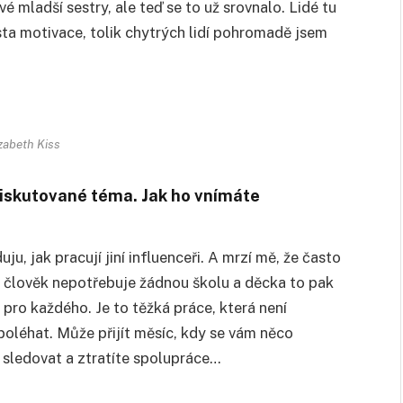
é mladší sestry, ale teď se to už srovnalo. Lidé tu
sta motivace, tolik chytrých lidí pohromadě jsem
izabeth Kiss
 diskutované téma. Jak ho vnímáte
, jak pracují jiní influenceři. A mrzí mě, že často
 že člověk nepotřebuje žádnou školu a děcka to pak
 pro každého. Je to těžká práce, která není
spoléhat. Může přijít měsíc, kdy se vám něco
 sledovat a ztratíte spolupráce…