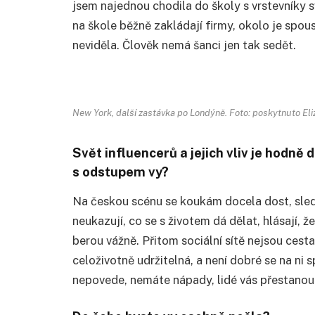
jsem najednou chodila do školy s vrstevníky sv
na škole běžně zakládají firmy, okolo je spou
neviděla. Člověk nemá šanci jen tak sedět.
New York, další zastávka po Londýně. Foto: poskytnuto El
Svět influencerů a jejich vliv je hodně
s odstupem vy?
Na českou scénu se koukám docela dost, sleduju
neukazují, co se s životem dá dělat, hlásají,
berou vážně. Přitom sociální sítě nejsou cesta
celoživotně udržitelná, a není dobré se na ni 
nepovede, nemáte nápady, lidé vás přestanou