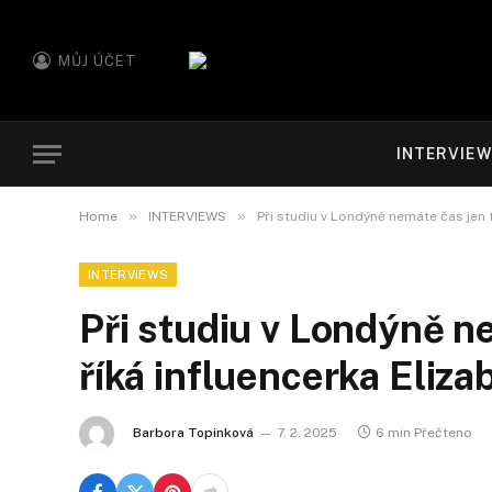
MŮJ ÚČET
INTERVIE
»
»
Home
INTERVIEWS
Při studiu v Londýně nemáte čas jen 
INTERVIEWS
Při studiu v Londýně n
říká influencerka Eliza
Barbora Topinková
7. 2. 2025
6 min Přečteno