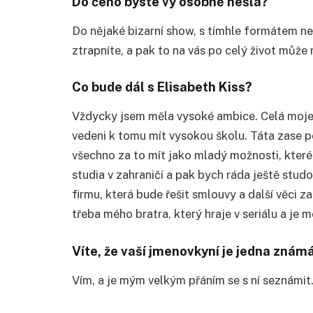
Do čeho byste vy osobně nešla?
Do nějaké bizarní show, s tímhle formátem ne
ztrapníte, a pak to na vás po celý život může
Co bude dál s Elisabeth Kiss?
Vždycky jsem měla vysoké ambice. Celá moje r
vedeni k tomu mít vysokou školu. Táta zase po
všechno za to mít jako mladý možnosti, které
studia v zahraničí a pak bych ráda ještě stud
firmu, která bude řešit smlouvy a další věci za
třeba mého bratra, který hraje v seriálu a je
Víte, že vaší jmenovkyní je jedna znám
Vím, a je mým velkým přáním se s ní seznámit