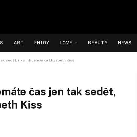
WS
ART
ENJOY
LOVE
BEAUTY
NEWS
tak sedět, říká influencerka Elizabeth Kiss
emáte čas jen tak sedět,
beth Kiss