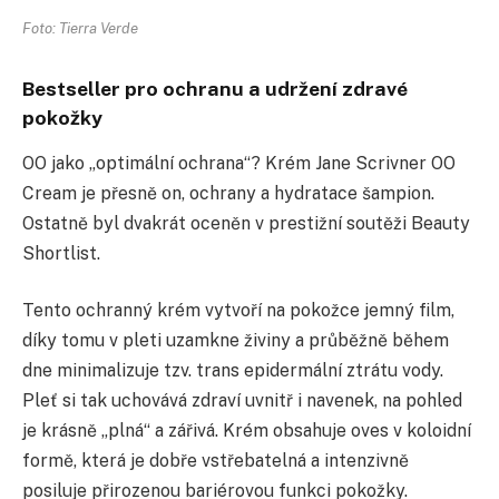
Foto: Tierra Verde
Bestseller pro ochranu a udržení zdravé
pokožky
OO jako „optimální ochrana“? Krém Jane Scrivner OO
Cream je přesně on, ochrany a hydratace šampion.
Ostatně byl dvakrát oceněn v prestižní soutěži Beauty
Shortlist.
Tento ochranný krém vytvoří na pokožce jemný film,
díky tomu v pleti uzamkne živiny a průběžně během
dne minimalizuje tzv. trans epidermální ztrátu vody.
Pleť si tak uchovává zdraví uvnitř i navenek, na pohled
je krásně „plná“ a zářivá. Krém obsahuje oves v koloidní
formě, která je dobře vstřebatelná a intenzivně
posiluje přirozenou bariérovou funkci pokožky.