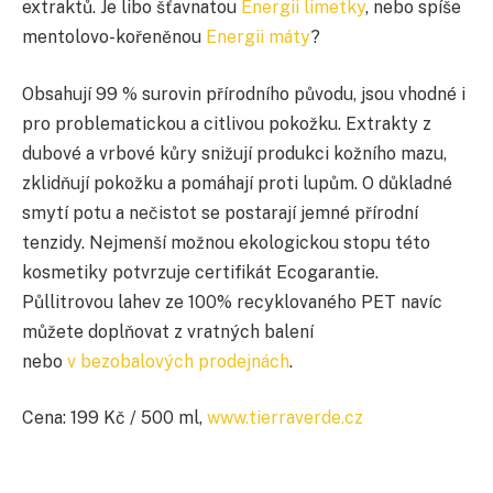
extraktů. Je libo šťavnatou
Energii limetky
, nebo spíše
mentolovo-kořeněnou
Energii máty
?
Obsahují 99 % surovin přírodního původu, jsou vhodné i
pro problematickou a citlivou pokožku. Extrakty z
dubové a vrbové kůry snižují produkci kožního mazu,
zklidňují pokožku a pomáhají proti lupům. O důkladné
smytí potu a nečistot se postarají jemné přírodní
tenzidy. Nejmenší možnou ekologickou stopu této
kosmetiky potvrzuje certifikát Ecogarantie.
Půllitrovou
lahev ze 100% recyklovaného PET
navíc
můžete doplňovat z
vratných balení
nebo
v bezobalových prodejnách
.
Cena: 199 Kč / 500 ml,
www.tierraverde.cz