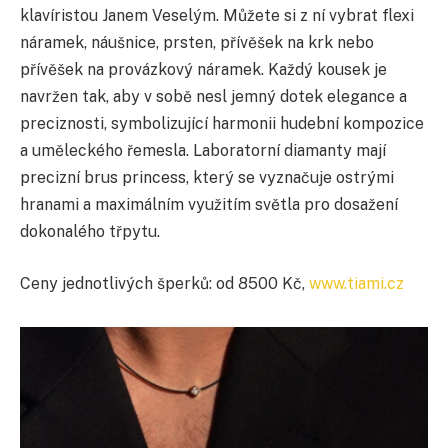
klavíristou Janem Veselým. Můžete si z ní vybrat
flexi
náramek, náušnice, prsten, přívěšek na krk nebo
přívěšek na provázkový náramek
. Každý kousek je
navržen tak, aby v sobě nesl jemný dotek elegance a
preciznosti, symbolizující harmonii hudební kompozice
a uměleckého řemesla. Laboratorní diamanty mají
precizní
brus princess
, který se vyznačuje ostrými
hranami a maximálním využitím světla pro dosažení
dokonalého třpytu.
Ceny jednotlivých šperků: od 8500 Kč,
www.tiami.cz