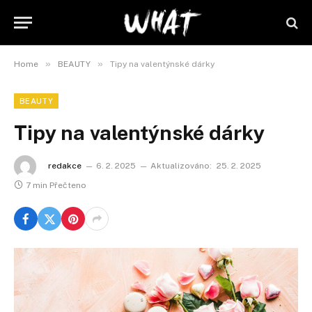
»
»
Home
BEAUTY
Tipy na valentýnské dárky
BEAUTY
Tipy na valentýnské dárky
redakce
6. 2. 2025
Aktualizováno:
25. 2. 2025
7 min Přečteno