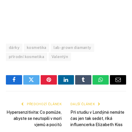
dárky
kosmetika
lab-grown diamanty
přírodní kosmetika
Valentýn
Facebook
Twitter
Pinterest
LinkedIn
Tumblr
WhatsApp
E-
mail
PŘEDCHOZÍ ČLÁNEK
DALŠÍ ČLÁNEK
Hypersenzitivita: Co pomůže,
Při studiu v Londýně nemáte
abyste se neutopili v moři
čas jen tak sedět, říká
vjemů a pocitů
influencerka Elizabeth Kiss