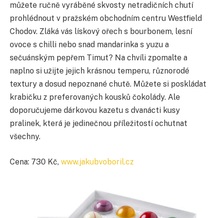
můžete ručně vyráběné skvosty netradičních chutí
prohlédnout v pražském obchodním centru Westfield
Chodov. Zláká vás lískový ořech s bourbonem, lesní
ovoce s chilli nebo snad mandarinka s yuzu a
sečuánským pepřem Timut? Na chvíli zpomalte a
naplno si užijte jejich krásnou temperu, různorodé
textury a dosud nepoznané chutě. Můžete si poskládat
krabičku z preferovaných kousků čokolády. Ale
doporučujeme dárkovou kazetu s dvanácti kusy
pralinek, která je jedinečnou příležitostí ochutnat
všechny.
Cena: 730 Kč,
www.jakubvoboril.cz