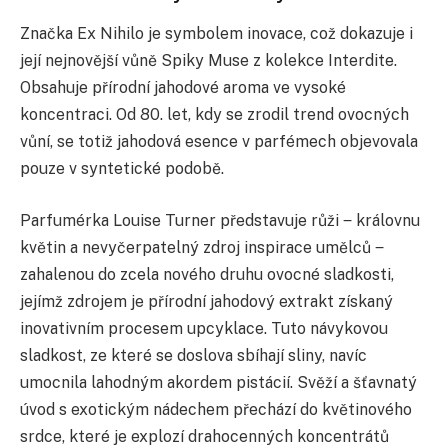
Značka Ex Nihilo je symbolem inovace, což dokazuje i
její nejnovější vůně Spiky Muse z kolekce Interdite.
Obsahuje přírodní jahodové aroma ve vysoké
koncentraci. Od 80. let, kdy se zrodil trend ovocných
vůní, se totiž jahodová esence v parfémech objevovala
pouze v syntetické podobě.
Parfumérka Louise Turner představuje růži ‒ královnu
květin a nevyčerpatelný zdroj inspirace umělců ‒
zahalenou do zcela nového druhu ovocné sladkosti,
jejímž zdrojem je přírodní jahodový extrakt získaný
inovativním procesem upcyklace. Tuto návykovou
sladkost, ze které se doslova sbíhají sliny, navíc
umocnila lahodným akordem pistácií. Svěží a šťavnatý
úvod s exotickým nádechem přechází do květinového
srdce, které je explozí drahocenných koncentrátů