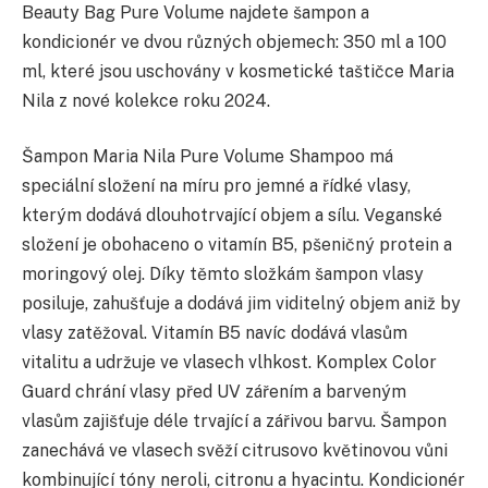
Beauty Bag Pure Volume najdete šampon a
kondicionér ve dvou různých objemech: 350 ml a 100
ml, které jsou uschovány v kosmetické taštičce Maria
Nila z nové kolekce roku 2024.
Šampon Maria Nila Pure Volume Shampoo má
speciální složení na míru pro jemné a řídké vlasy,
kterým dodává dlouhotrvající objem a sílu. Veganské
složení je obohaceno o vitamín B5, pšeničný protein a
moringový olej. Díky těmto složkám šampon vlasy
posiluje, zahušťuje a dodává jim viditelný objem aniž by
vlasy zatěžoval. Vitamín B5 navíc dodává vlasům
vitalitu a udržuje ve vlasech vlhkost. Komplex Color
Guard chrání vlasy před UV zářením a barveným
vlasům zajišťuje déle trvající a zářivou barvu. Šampon
zanechává ve vlasech svěží citrusovo květinovou vůni
kombinující tóny neroli, citronu a hyacintu. Kondicionér