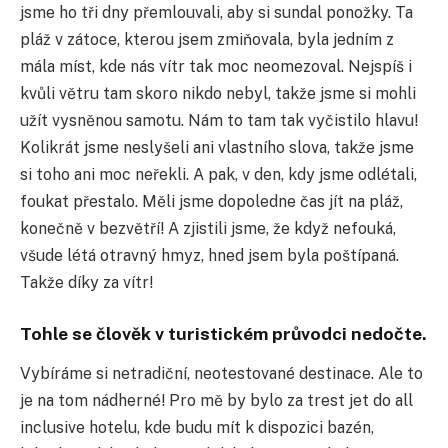
jsme ho tři dny přemlouvali, aby si sundal ponožky. Ta
pláž v zátoce, kterou jsem zmiňovala, byla jedním z
mála míst, kde nás vítr tak moc neomezoval. Nejspíš i
kvůli větru tam skoro nikdo nebyl, takže jsme si mohli
užít vysněnou samotu. Nám to tam tak vyčistilo hlavu!
Kolikrát jsme neslyšeli ani vlastního slova, takže jsme
si toho ani moc neřekli. A pak, v den, kdy jsme odlétali,
foukat přestalo. Měli jsme dopoledne čas jít na pláž,
konečně v bezvětří! A zjistili jsme, že když nefouká,
všude létá otravný hmyz, hned jsem byla poštípaná.
Takže díky za vítr!
Tohle se člověk v turistickém průvodci nedočte.
Vybíráme si netradiční, neotestované destinace. Ale to
je na tom nádherné! Pro mě by bylo za trest jet do all
inclusive hotelu, kde budu mít k dispozici bazén,