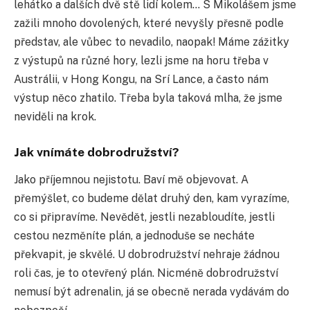
lehátko a dalších dvě stě lidí kolem… S Mikolášem jsme
zažili mnoho dovolených, které nevyšly přesně podle
představ, ale vůbec to nevadilo, naopak! Máme zážitky
z výstupů na různé hory, lezli jsme na horu třeba v
Austrálii, v Hong Kongu, na Srí Lance, a často nám
výstup něco zhatilo. Třeba byla taková mlha, že jsme
neviděli na krok.
Jak vnímáte dobrodružství?
Jako příjemnou nejistotu. Baví mě objevovat. A
přemýšlet, co budeme dělat druhý den, kam vyrazíme,
co si připravíme. Nevědět, jestli nezabloudíte, jestli
cestou nezměníte plán, a jednoduše se necháte
překvapit, je skvělé. U dobrodružství nehraje žádnou
roli čas, je to otevřený plán. Nicméně dobrodružství
nemusí být adrenalin, já se obecně nerada vydávám do