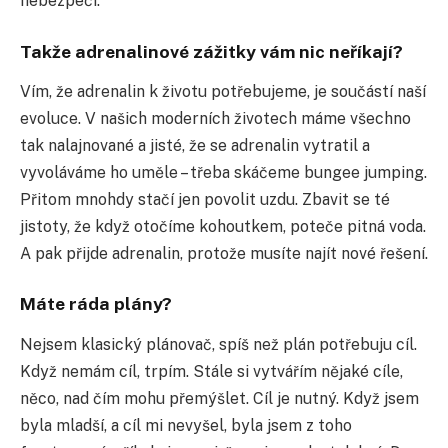
nebezpečí.
Takže adrenalinové zážitky vám nic neříkají?
Vím, že adrenalin k životu potřebujeme, je součástí naší
evoluce. V našich moderních životech máme všechno
tak nalajnované a jisté, že se adrenalin vytratil a
vyvoláváme ho uměle – třeba skáčeme bungee jumping.
Přitom mnohdy stačí jen povolit uzdu. Zbavit se té
jistoty, že když otočíme kohoutkem, poteče pitná voda.
A pak přijde adrenalin, protože musíte najít nové řešení.
Máte ráda plány?
Nejsem klasický plánovač, spíš než plán potřebuju cíl.
Když nemám cíl, trpím. Stále si vytvářím nějaké cíle,
něco, nad čím mohu přemýšlet. Cíl je nutný. Když jsem
byla mladší, a cíl mi nevyšel, byla jsem z toho