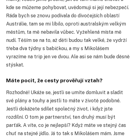
kde se můžeme pohybovat, uvědomuji si její nebezpečí.
Ráda bych se znovu podívala do divočejších oblastí
Austrálie, tam se mi líbilo, oproti australským velkým
městům, ta mě nebavila vůbec. Vyžehlená místa mě
nudí. Těším se na to, až děti budou tak velké, že vydrží
třeba dva týdny s babičkou, a my s Mikolášem
vyrazíme na trip jen ve dvou. Ale asi se nám bude děsně
stýskat.
Máte pocit, že cesty prověřují vztah?
Rozhodně! Ukáže se, jestli se umíte domluvit a sladit
své plány a touhy a jestli to máte v životě podobné.
Jestli dokážete sdílet společný život, i když jste
rozdílní. O tom je partnerství, ten druhý musí být
parťák. A víte, co je nejlepší? Když máte ve stejný čas
chuť na stejné jídlo. Já to tak s Mikolášem mám. Jsme