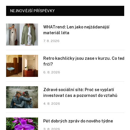
NEJNOVĚJŠÍ PŘÍSPĚVKY
WHATrend: Len jako nejžádanější
materiál léta
7. 8. 2026
Retro kachličky jsou zase v kurzu. Co teď
frčí?
6. 8. 2026
Zdravé sociální sítě: Proč se vyplatí
investovat čas a pozornost do vztahů
4. 8. 2026
Pět dobrých zpráv do nového týdne
3. 8. 2026