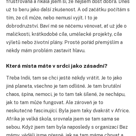
frustrovaná a říkala jsem si, že nejsem dost dobrá. Dnes
už to beru jako další zkušenost. A od začátku počítám s
tím, že cíl může, nebo nemusí vyjít. I to je
dobrodružství. Baví mě se něčemu věnovat, ať už jde o
maličkosti, krátkodobé cíle, umělecké projekty, cíle
výletů nebo životní plány. Prostě pořád přemýšlím a
někdy mám problém zastavit hlavu.
Která místa máte v srdci jako zásadní?
Třeba Indii, tam se chci ještě někdy vrátit. Je to jako
jiná planeta, všechno je tam odlišné. Je tam brutální
chaos, špína, nemoci, je to tam tak šílené, že nechápu,
jak to tam může fungovat. Ale zároveň je to
neskutečně fascinující. Byla jsem taky dvakrát v Africe.
Afrika je velká škola, srovnala jsem se tam sama se
sebou. Když jsem tam byla naposledy s organizací Bez
mámy, věděli jsme přesně, jak se tam máme chovat a