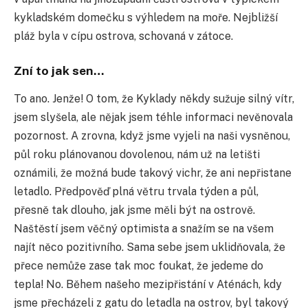
kykladském domečku s výhledem na moře. Nejbližší
pláž byla v cípu ostrova, schovaná v zátoce.
Zní to jak sen…
To ano. Jenže! O tom, že Kyklady někdy sužuje silný vítr,
jsem slyšela, ale nějak jsem téhle informaci nevěnovala
pozornost. A zrovna, když jsme vyjeli na naši vysněnou,
půl roku plánovanou dovolenou, nám už na letišti
oznámili, že možná bude takový vichr, že ani nepřistane
letadlo. Předpověď plná větru trvala týden a půl,
přesně tak dlouho, jak jsme měli být na ostrově.
Naštěstí jsem věčný optimista a snažím se na všem
najít něco pozitivního. Sama sebe jsem uklidňovala, že
přece nemůže zase tak moc foukat, že jedeme do
tepla! No. Během našeho mezipřistání v Aténách, kdy
jsme přecházeli z gatu do letadla na ostrov, byl takový