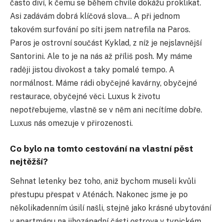
často diví, k čemu se během chvíle dokážu proklikat.
Asi zadávám dobrá klíčová slova… A při jednom
takovém surfování po síti jsem natrefila na Paros.
Paros je ostrovní součást Kyklad, z níž je nejslavnější
Santorini. Ale to je na nás až příliš posh. My máme
raději jistou divokost a taky pomalé tempo. A
normálnost. Máme rádi obyčejné kavárny, obyčejné
restaurace, obyčejné věci. Luxus k životu
nepotřebujeme, vlastně se v něm ani necítíme dobře.
Luxus nás omezuje v přirozenosti.
Co bylo na tomto cestování na vlastní pěst
nejtěžší?
Sehnat letenky bez toho, aniž bychom museli kvůli
přestupu přespat v Aténách. Nakonec jsme je po
několikadenním úsilí našli, stejně jako krásné ubytování
v apartmánu na jihozápadní části ostrova v typickém