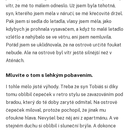
vítr, že mě to málem odneslo. Už jsem byla těhotná,
syn, kterého jsem měla v náručí, se mě křečovitě držel.
Pak jsem si sedla do letadla, vlasy jsem měla, jako
kdybych je prohnala vysavačem, a když to malé letadlo
vzlétlo a nahýbalo se ve větru, ani jsem nemluvila.
Pořád jsem se uklidňovala, že na ostrově určitě foukat
nebude. Ale na ostrově byl vítr ještě silnější než v
Aténách.
Mluvíte o tom s lehkým pobavením.
I tohle mělo jisté výhody. Třeba že syn Tobiáš si díky
tomu oblíbil čepeček v retro stylu se zavazováním pod
bradou, který do té doby zarytě odmítal. Na ostrově
čepeček miloval, protože pochopil, že jinak mu
ofoukne hlava. Nevyšel bez něj ani z apartmánu. A ve
stejném duchu si oblíbil i sluneční brýle. A dokonce