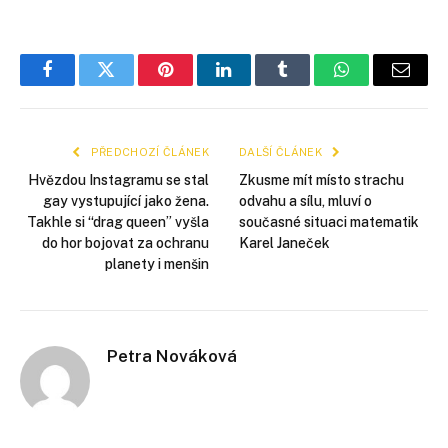
Facebook
Twitter
Pinterest
LinkedIn
Tumblr
WhatsApp
E-
mail
PŘEDCHOZÍ ČLÁNEK
DALŠÍ ČLÁNEK
Hvězdou Instagramu se stal
Zkusme mít místo strachu
gay vystupující jako žena.
odvahu a sílu, mluví o
Takhle si “drag queen” vyšla
současné situaci matematik
do hor bojovat za ochranu
Karel Janeček
planety i menšin
Petra Nováková