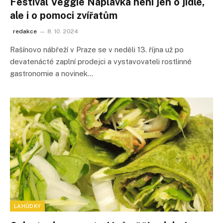
Festival Veggie Náplavka není jen o jídle,
ale i o pomoci zvířatům
redakce
8. 10. 2024
Rašínovo nábřeží v Praze se v neděli 13. října už po
devatenácté zaplní prodejci a vystavovateli rostlinné
gastronomie a novinek…
LAHŮDKY