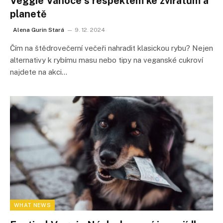
Veggie Vánoce s respektem ke zvířatům a
planetě
Alena Gurin Stará
9. 12. 2024
Čím na štědrovečerní večeři nahradit klasickou rybu? Nejen
alternativy k rybímu masu nebo tipy na veganské cukroví
najdete na akci…
WHAT NEWS