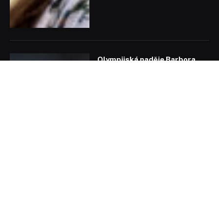
Olympijská naděje Barbora
Seemanová: Rodiče mě museli
brzdit, abych neskočila do
vody rovnou z tribuny