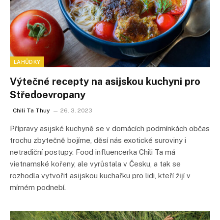
LAHŮDKY
Výtečné recepty na asijskou kuchyni pro
Středoevropany
Chili Ta Thuy
26. 3. 2023
Přípravy asĳské kuchyně se v domácích podmínkách občas
trochu zbytečně bojíme, děsí nás exotické suroviny i
netradiční postupy. Food influencerka Chili Ta má
vietnamské kořeny, ale vyrůstala v Česku, a tak se
rozhodla vytvořit asĳskou kuchařku pro lidi, kteří žĳí v
mírném podnebí.