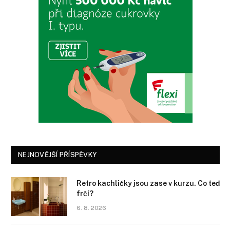
NEJNOVĚJŠÍ PŘÍSPĚVKY
Retro kachličky jsou zase v kurzu. Co teď
frčí?
6. 8. 2026