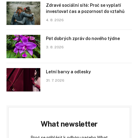
Zdravé sociální sítě: Proč se vyplatí
investovat čas a pozornost do vztahů
4. 8. 2026
Pět dobrých zpráv do nového týdne
3. 8. 2026
Letní barvy a odlesky
31. 7. 2026
What newsletter
Proč se přihlásit k odběru našeho What