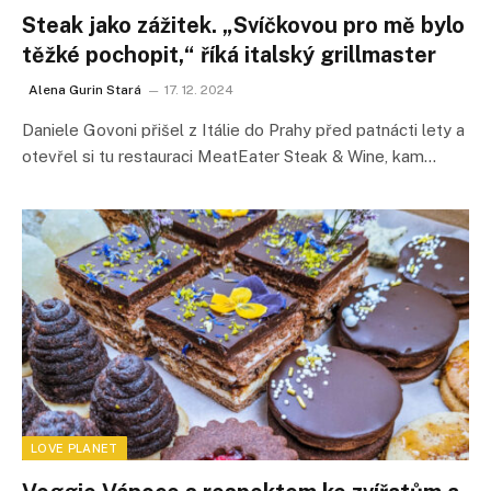
Steak jako zážitek. „Svíčkovou pro mě bylo
těžké pochopit,“ říká italský grillmaster
Alena Gurin Stará
17. 12. 2024
Daniele Govoni přišel z Itálie do Prahy před patnácti lety a
otevřel si tu restauraci MeatEater Steak & Wine, kam…
LOVE PLANET