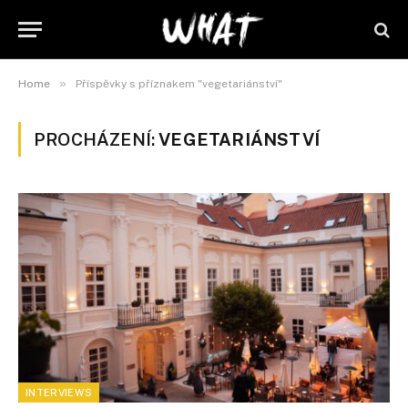
»
Home
Příspěvky s příznakem "vegetariánství"
PROCHÁZENÍ:
VEGETARIÁNSTVÍ
INTERVIEWS