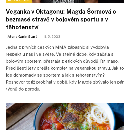
INTERVIEWS
Veganka v Oktagonu: Magda Šormová o
bezmasé stravě v bojovém sportu a v
těhotenství
Alena Gurin Stará
11. 5. 2023
Jedna z prvních českých MMA zápasnic si vydobyla
respekt u nás i ve světě. Ve stejné době, kdy začala s
bojovým sportem, přestala z etických důvodů jíst maso.
Před šesti lety přešla komplet na veganskou stravu. Jak to
jde dohromady se sportem a jak s těhotenstvím?
Rozhovor totiž probíhal v době, kdy Magdě zbývalo jen pár
týdnů do porodu.