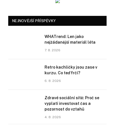
NEJNOVĚJŠÍ PŘÍSPĚVKY
WHATrend: Len jako
nejžádanější materiál léta
7. 8. 2026
Retro kachličky jsou zase v
kurzu. Co teď frčí?
6. 8. 2026
Zdravé sociální sítě: Proč se
vyplatí investovat čas a
pozornost do vztahů
4. 8. 2026