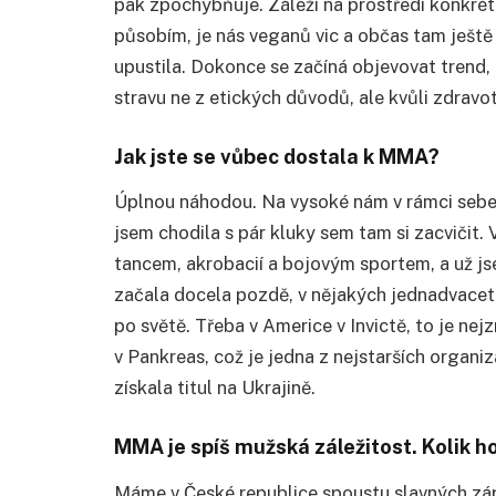
pak zpochybňuje. Záleží na prostředí konkré
působím, je nás veganů vic a občas tam ještě 
upustila. Dokonce se začíná objevovat trend,
stravu ne z etických důvodů, ale kvůli zdrav
Jak jste se vůbec dostala k MMA?
Úplnou náhodou. Na vysoké nám v rámci sebe
jsem chodila s pár kluky sem tam si zacvičit.
tancem, akrobacií a bojovým sportem, a už j
začala docela pozdě, v nějakých jednadvaceti
po světě. Třeba v Americe v Invictě, to je ne
v Pankreas, což je jedna z nejstarších organ
získala titul na Ukrajině.
MMA je spíš mužská záležitost. Kolik 
Máme v České republice spoustu slavných zápa