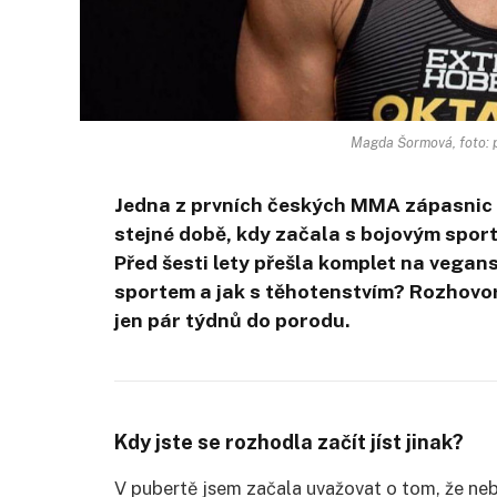
Magda Šormová, foto:
Jedna z prvních českých MMA zápasnic si
stejné době, kdy začala s bojovým sport
Před šesti lety přešla komplet na vegan
sportem a jak s těhotenstvím? Rozhovor
jen pár týdnů do porodu.
Kdy jste se rozhodla začít jíst jinak?
V pubertě jsem začala uvažovat o tom, že neb