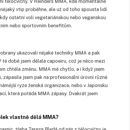
tní tělocvičny. V Reinders MMA, kde momentálně
nějaký vtip proběhne, ale už od toho spousta lidí
 kdy ostatní volí vegetariánskou nebo veganskou
otním nebo sportovním benefitům.
obrany ukazovali nějaké techniky MMA a pak
 V té době jsem dělala capoeiru, což je něco mezi
sem chtěla změnu. MMA mě chytlo, a i když jsem
, zápasila jsem pak na profesionální úrovni různě
jznámější ryze ženská organizace, nebo v Japonsku
izací, která pořádá MMA zápasy. Dvakrát jsem
holek vlastně dělá MMA?
snic, třeba Tereza Bledá od nás z tělocvičny je