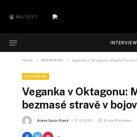
MŮJ ÚČET
INTERVIE
»
»
Home
INTERVIEWS
Veganka v Oktagonu: Magda Šormová
INTERVIEWS
Veganka v Oktagonu: 
bezmasé stravě v bojov
Alena Gurin Stará
11. 5. 2023
12 min Přečteno