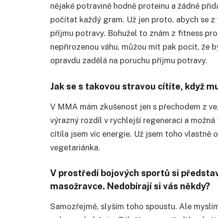
nějaké potravině hodně proteinu a žádné přid
počítat každý gram. Už jen proto, abych se z 
příjmu potravy. Bohužel to znám z fitness pr
nepřirozenou váhu, můžou mít pak pocit, že b
opravdu zadělá na poruchu příjmu potravy.
Jak se s takovou stravou cítíte, když 
V MMA mám zkušenost jen s přechodem z vege
výrazný rozdíl v rychlejší regeneraci a možná tí
cítila jsem víc energie. Už jsem toho vlastně
vegetariánka.
V prostředí bojových sportů si předst
masožravce. Nedobírají si vás někdy?
Samozřejmě, slyším toho spoustu. Ale myslím,