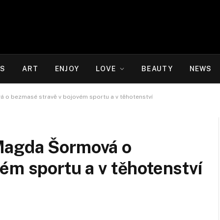
WS
ART
ENJOY
LOVE
BEAUTY
NEWS
 o bezmasé stravě v bojovém sportu a v těhotenství
Magda Šormová o
ém sportu a v těhotenství