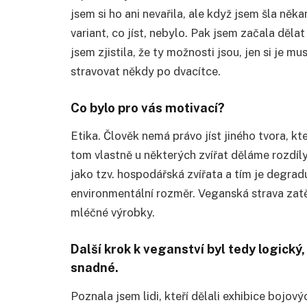
jsem si ho ani nevařila, ale když jsem šla ně
variant, co jíst, nebylo. Pak jsem začala dělat
jsem zjistila, že ty možnosti jsou, jen si je m
stravovat někdy po dvacítce.
Co bylo pro vás motivací?
Etika. Člověk nemá právo jíst jiného tvora, k
tom vlastně u některých zvířat děláme rozdí
jako tzv. hospodářská zvířata a tím je degrad
environmentální rozměr. Veganská strava zatě
mléčné výrobky.
Další krok k veganství byl tedy logický,
snadné.
Poznala jsem lidi, kteří dělali exhibice bojový