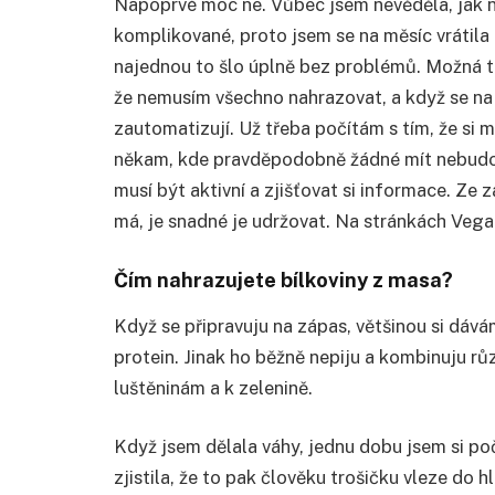
Napoprvé moc ne. Vůbec jsem nevěděla, jak ně
komplikované, proto jsem se na měsíc vrátila 
najednou to šlo úplně bez problémů. Možná to
že nemusím všechno nahrazovat, a když se na
zautomatizují. Už třeba počítám s tím, že si m
někam, kde pravděpodobně žádné mít nebudou
musí být aktivní a zjišťovat si informace. Ze 
má, je snadné je udržovat. Na stránkách Vega
Čím nahrazujete bílkoviny z masa?
Když se připravuju na zápas, většinou si dá
protein. Jinak ho běžně nepiju a kombinuju rů
luštěninám a k zelenině.
Když jsem dělala váhy, jednu dobu jsem si po
zjistila, že to pak člověku trošičku vleze do h