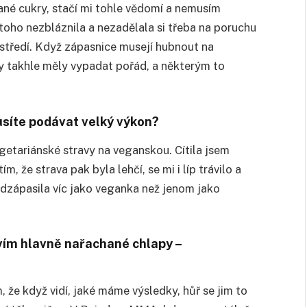
ané cukry, stačí mi tohle vědomí a nemusím
toho nezbláznila a nezadělala si třeba na poruchu
ostředí. Když zápasnice musejí hubnout na
y takhle měly vypadat pořád, a některým to
musíte podávat velký výkon?
tariánské stravy na veganskou. Cítila jsem
m, že strava pak byla lehčí, se mi i líp trávilo a
 odzápasila víc jako veganka než jenom jako
avím hlavně nařachané chlapy –
 že když vidí, jaké máme výsledky, hůř se jim to