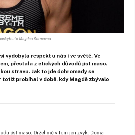
 poskytnuto Magdou Šormovou
 vydobyla respekt u nás i ve světě. Ve
em, přestala z etických důvodů jíst maso.
skou stravu. Jak to jde dohromady se
 totiž probíhal v době, kdy Magdě zbývalo
udu jíst maso. Držel mě v tom jen zvyk. Doma