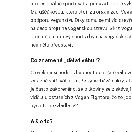
profesionálně sportovat a podávat dobré výk
Maruščákovou, která stojí za organizací Vega
podporu veganství. Díky tomu se mi víc otevře
na čase přejít na veganskou stravu. Skrz Vega
kteří dělali bojový sport a byli na veganské s
neuměla představit.
Co znamená „dělat váhu“?
Člověk musí hodně zhubnout do určité váhové 
výrazně sníží váhu tím, že vynechává cukry, al
je často zakořeněno, že bílkoviny se získáva
viděla u ostatních z Vegan Fighteru, že to jde 
bych to nezvládla já?
A šlo to?