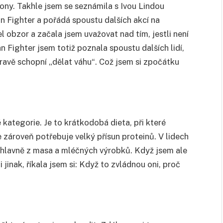
ony. Takhle jsem se seznámila s Ivou Lindou
n Fighter a pořádá spoustu dalších akcí na
l obzor a začala jsem uvažovat nad tím, jestli není
n Fighter jsem totiž poznala spoustu dalších lidí,
travě schopní „dělat váhu“. Což jsem si zpočátku
kategorie. Je to krátkodobá dieta, při které
e zároveň potřebuje velký přísun proteinů. V lidech
jí hlavně z masa a mléčných výrobků. Když jsem ale
i jinak, říkala jsem si: Když to zvládnou oni, proč