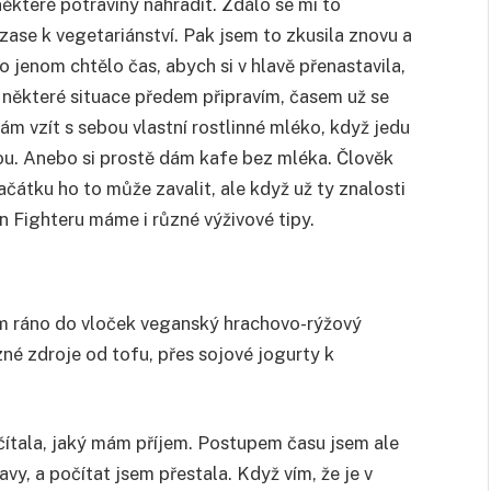
které potraviny nahradit. Zdálo se mi to
zase k vegetariánství. Pak jsem to zkusila znovu a
 jenom chtělo čas, abych si v hlavě přenastavila,
 některé situace předem připravím, časem už se
ám vzít s sebou vlastní rostlinné mléko, když jedu
. Anebo si prostě dám kafe bez mléka. Člověk
začátku ho to může zavalit, ale když už ty znalosti
n Fighteru máme i různé výživové tipy.
vám ráno do vloček veganský hrachovo-rýžový
zné zdroje od tofu, přes sojové jogurty k
čítala, jaký mám příjem. Postupem času jsem ale
lavy, a počítat jsem přestala. Když vím, že je v