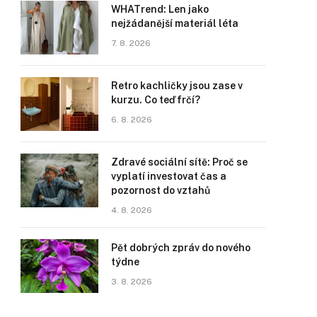
WHATrend: Len jako
nejžádanější materiál léta
7. 8. 2026
Retro kachličky jsou zase v
kurzu. Co teď frčí?
6. 8. 2026
Zdravé sociální sítě: Proč se
vyplatí investovat čas a
pozornost do vztahů
4. 8. 2026
Pět dobrých zpráv do nového
týdne
3. 8. 2026