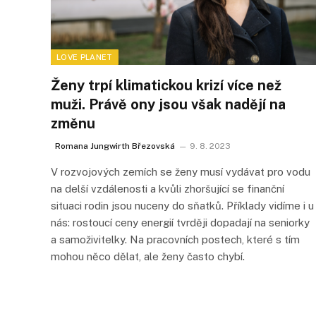
LOVE PLANET
Ženy trpí klimatickou krizí více než
muži. Právě ony jsou však nadějí na
změnu
Romana Jungwirth Březovská
9. 8. 2023
V rozvojových zemích se ženy musí vydávat pro vodu
na delší vzdálenosti a kvůli zhoršující se finanční
situaci rodin jsou nuceny do sňatků. Příklady vidíme i u
nás: rostoucí ceny energií tvrději dopadají na seniorky
a samoživitelky. Na pracovních postech, které s tím
mohou něco dělat, ale ženy často chybí.