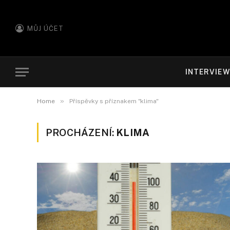
MŮJ ÚČET
INTERVIE
»
Home
Příspěvky s příznakem "klima"
PROCHÁZENÍ:
KLIMA