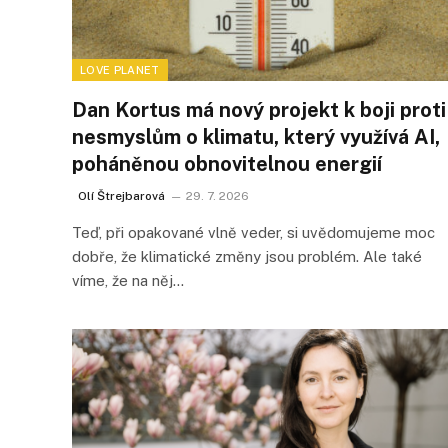
LOVE PLANET
Dan Kortus má nový projekt k boji proti
nesmyslům o klimatu, který využívá AI,
poháněnou obnovitelnou energií
Olí Štrejbarová
29. 7. 2026
Teď, při opakované vlně veder, si uvědomujeme moc
dobře, že klimatické změny jsou problém. Ale také
víme, že na něj…