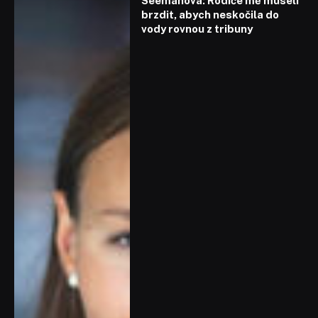
Seemanová: Rodiče mě museli
brzdit, abych neskočila do
vody rovnou z tribuny