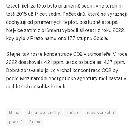
letech jich za léto bylo průměrně sedm, v rekordním
létě 2015 už třicet sedm. Počet dnů, které se výrazněji
odchylují od průměrných teplot, postupně stoupá.
Nejvíce zatím z průměru vybočil silvestr z roku 2022,
kdy bylo v Praze naměřeno 17,7 stupně Celsia.
Stejně tak roste koncentrace CO2 v atmosféře. V roce
2022 dosahovala 421 ppm, letos to bude asi 427 ppm.
Dobrá zpráva ale je, že vrchol koncentrace CO2 by
podle Mezinárodní energetické agentury měl nastat v
nejbližších několika letech.
klima
klimatické změny
město
městská zeleň
počasí
Praha