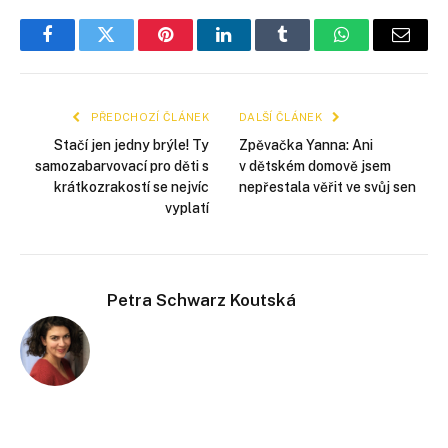
Facebook
Twitter
Pinterest
LinkedIn
Tumblr
WhatsApp
E-
mail
PŘEDCHOZÍ ČLÁNEK
DALŠÍ ČLÁNEK
Stačí jen jedny brýle! Ty
Zpěvačka Yanna: Ani
samozabarvovací pro děti s
v dětském domově jsem
krátkozrakostí se nejvíc
nepřestala věřit ve svůj sen
vyplatí
Petra Schwarz Koutská