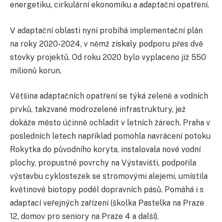
energetiku, cirkulární ekonomiku a adaptační opatření.
V adaptační oblasti nyní probíhá implementační plán
na roky 2020-2024, v němž získaly podporu přes dvě
stovky projektů. Od roku 2020 bylo vyplaceno již 550
milionů korun.
Většina adaptačních opatření se týká zeleně a vodních
prvků, takzvané modrozelené infrastruktury, jež
dokáže město účinně ochladit v letních žárech. Praha v
posledních letech například pomohla navrácení potoku
Rokytka do původního koryta, instalovala nové vodní
plochy, propustné povrchy na Výstavišti, podpořila
výstavbu cyklostezek se stromovými alejemi, umístila
květinové biotopy podél dopravních pásů. Pomáhá i s
adaptací veřejných zařízení (školka Pastelka na Praze
12, domov pro seniory na Praze 4 a další).