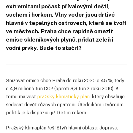
extremitami počasí: přívalovými dešti,
suchem i horkem. Vlny veder jsou drtivé
hlavně v tepelných ostrovech, které se tvoří
ve městech. Praha chce rapidně omezit
emise skleníkových plynů, přidat zeleň i
vodní prvky. Bude to stačit?
Snižovat emise chce Praha do roku 2030 o 45 %, tedy
o 4,9 milionů tun CO2 (oproti 8,8 tun z roku 2010). K
tomu má vést
pražský klimatický plán
, který obsahuje
šedesát devět různých opatření. Úředníkům i tvůrcům
politik je k dispozici již třetím rokem.
Pražský klimaplán řeší čtyři hlavní oblasti: dopravu,