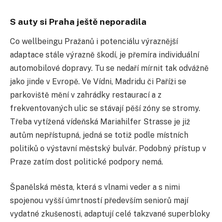
S auty si Praha ještě neporadila
Co wellbeingu Pražanů i potenciálu výraznější
adaptace stále výrazně škodí, je přemíra individuální
automobilové dopravy. Tu se nedaří mírnit tak odvážně
jako jinde v Evropě. Ve Vídni, Madridu či Paříži se
parkoviště mění v zahrádky restaurací a z
frekventovaných ulic se stávají pěší zóny se stromy.
Třeba vytížená vídeňská Mariahilfer Strasse je již
autům nepřístupná, jedná se totiž podle místních
politiků o výstavní městský bulvár. Podobný přístup v
Praze zatím dost politické podpory nemá.
Španělská města, která s vlnami veder a s nimi
spojenou vyšší úmrtností především seniorů mají
vydatné zkušenosti, adaptují celé takzvané superbloky