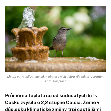
Města potřebují zelené oázy, aby se v nich dobře žilo lidem i zvířatům.
Foto: Unsplash
Průměrná teplota se od šedesátých let v
Česku zvýšila o 2,2 stupně Celsia. Země v
důsledku klimatické změny trpí častějšími