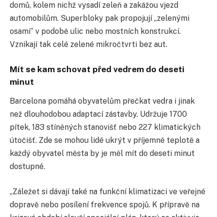
domů, kolem nichž vysadí zeleň a zakážou vjezd
automobilům. Superbloky pak propojují „zelenými
osami” v podobě ulic nebo mostních konstrukcí.
Vznikají tak celé zelené mikročtvrti bez aut.
Mít se kam schovat před vedrem do deseti
minut
Barcelona pomáhá obyvatelům přečkat vedra i jinak
než dlouhodobou adaptací zástavby. Udržuje 1700
pítek, 183 stíněných stanovišť nebo 227 klimatických
útočišť. Zde se mohou lidé ukrýt v příjemné teplotě a
každý obyvatel města by je měl mít do deseti minut
dostupné.
„Záležet si dávají také na funkční klimatizaci ve veřejné
dopravě nebo posílení frekvence spojů. K přípravě na