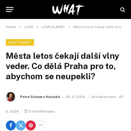
»
»
»
Home
LOVE
LOVE PLANET
Města letos čekají další vlny veder. Co dělá Praha pro to, abychom se neupekli?
LOVE PLANET
Města letos čekají další vlny
veder. Co dělá Praha pro to,
abychom se neupekli?
Petra Schwarz Koutská
20. 6. 2024
Aktualizováno:
20.
6. 2024
5 min Přečteno