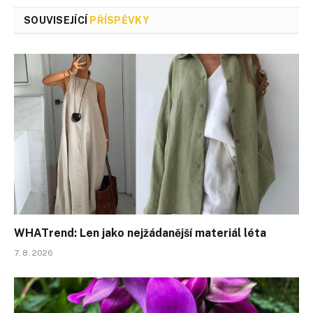
SOUVISEJÍCÍ
PŘÍSPĚVKY
WHATrend: Len jako nejžádanější materiál léta
7. 8. 2026