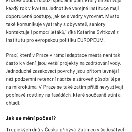
krizová období slouží speciální plán, který se aktivuje
každý rok v květnu. Jednotlivé veřejné instituce mají
doporučené postupy, jak se s vedry vyrovnat. Město
také komunikuje výstrahy s obyvateli, seniory
kontaktuje i pomocí letáků,” říká Katarina Svitková z
Institutu pro evropskou politiku EUROPEUM.
Praxí, která v Praze v rámci adaptace města není tak
často k vidění, jsou větší projekty na zadržování vody.
Jednoduché zasakovací povrchy jsou přitom levnější
než podzemní retenční nádrže a zároveň působí lépe
na mikroklima. V Praze se také zatím příliš nevyužívají
popínavé rostliny na fasádách, které současně stíní a
chladí.
Jak se mění počasí?
Tropických dnů v Česku přibývá. Zatímco v šedesátých