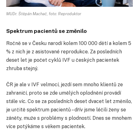
MUDr. Štěpán Machač, foto: Reproduktor
Spektrum pacientů se změnilo
Ročně se v Česku narodí kolem 100 000 dětí a kolem 5
% z nich je z asistované reprodukce. Za posledních
deset let je počet cyklů IVF u českých pacientek
zhruba stejný.
ČR je ale v IVF velmocí, jezdí sem mnoho klientů ze
zahraničí, proto se zde umělých oplodnění provádí
stále víc. Co se za posledních deset dvacet let změnilo,
je určitě spektrum pacientů – dřív jsme léčili ženy se
záněty, muže s problémy s plodností. Dnes se mnohem
více potýkáme s věkem pacientek.