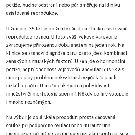
potíže, buď se odstraní, nebo pár směřuje na kliniku
asistované reprodukce.
U žen nad 35 let je možná lepší jít na kliniku asistované
reprodukce rovnou. U této vyšší věkové kategorie
zkracujeme přirozenou dobu snažení na jeden rok. Na
klinice se stanoví diagnóza páru, často jde o kombinaci
ženských a mužských faktorů. U žen jde o hormonální
potíže, neprůchodnost vejcovodů, anovulaci či věk a s
ním spojený problém nekvalitních vajíček či jejich
nízkého počtu. U mužů pak špatná pohyblivost,
množství či morfologie spermií. Někdy do hry vstupuje
i mnoho neznámých.
Na výběr je celá škála procedur: prostá časovaná
soulož při podpořené ovulaci nebo intrauterinní
inseminace, při níž se vezme sperma, zkoncentruje se a