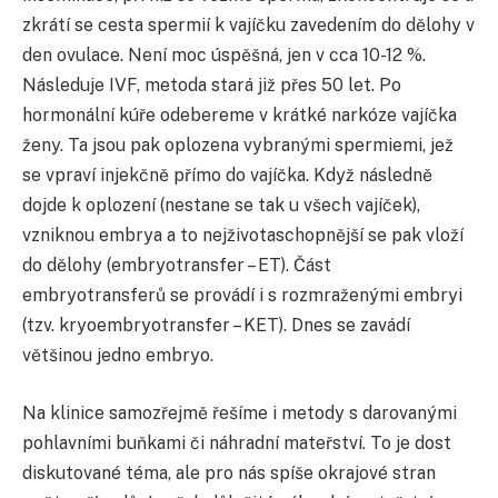
zkrátí se cesta spermií k vajíčku zavedením do dělohy v
den ovulace. Není moc úspěšná, jen v cca 10-12 %.
Následuje IVF, metoda stará již přes 50 let. Po
hormonální kúře odebereme v krátké narkóze vajíčka
ženy. Ta jsou pak oplozena vybranými spermiemi, jež
se vpraví injekčně přímo do vajíčka. Když následně
dojde k oplození (nestane se tak u všech vajíček),
vzniknou embrya a to nejživotaschopnější se pak vloží
do dělohy (embryotransfer – ET). Část
embryotransferů se provádí i s rozmraženými embryi
(tzv. kryoembryotransfer – KET). Dnes se zavádí
většinou jedno embryo.
Na klinice samozřejmě řešíme i metody s darovanými
pohlavními buňkami či náhradní mateřství. To je dost
diskutované téma, ale pro nás spíše okrajové stran