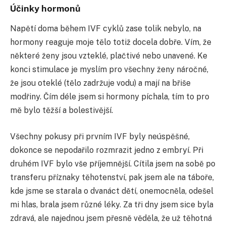
Účinky hormonů
Napětí doma během IVF cyklů zase tolik nebylo, na
hormony reaguje moje tělo totiž docela dobře. Vím, že
některé ženy jsou vzteklé, plačtivé nebo unavené. Ke
konci stimulace je myslím pro všechny ženy náročné,
že jsou oteklé (tělo zadržuje vodu) a mají na břiše
modřiny. Čím déle jsem si hormony píchala, tím to pro
mě bylo těžší a bolestivější.
Všechny pokusy při prvním IVF byly neúspěšné,
dokonce se nepodařilo rozmrazit jedno z embryí. Při
druhém IVF bylo vše příjemnější. Cítila jsem na sobě po
transferu příznaky těhotenství, pak jsem ale na táboře,
kde jsme se starala o dvanáct dětí, onemocněla, odešel
mi hlas, brala jsem různé léky. Za tři dny jsem sice byla
zdravá, ale najednou jsem přesně věděla, že už těhotná