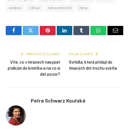
venkov
zdraví
zdravotnictví
ženy
Facebook
Twitter
Pinterest
LinkedIn
Tumblr
WhatsApp
E-
mail
PŘEDCHOZÍ ČLÁNEK
DALŠÍ ČLÁNEK
Víte, co v mrazech nasypat
Svítidla, která přidají do
ptákům do krmítka a na co si
tmavých dní trochu světla
dát pozor?
Petra Schwarz Koutská