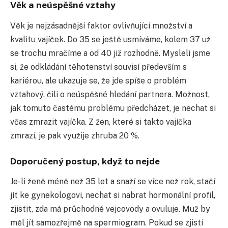
Věk a neúspěšné vztahy
Věk je nejzásadnější faktor ovlivňující množství a
kvalitu vajíček. Do 35 se ještě usmíváme, kolem 37 už
se trochu mračíme a od 40 již rozhodně. Mysleli jsme
si, že odkládání těhotenství souvisí především s
kariérou, ale ukazuje se, že jde spíše o problém
vztahový, čili o neúspěšné hledání partnera. Možnost,
jak tomuto častému problému předcházet, je nechat si
včas zmrazit vajíčka. Z žen, které si takto vajíčka
zmrazí, je pak využije zhruba 20 %.
Doporučený postup, když to nejde
Je-li ženě méně než 35 let a snaží se více než rok, stačí
jít ke gynekologovi, nechat si nabrat hormonální profil,
zjistit, zda má průchodné vejcovody a ovuluje. Muž by
měl jít samozřejmě na spermiogram. Pokud se zjistí