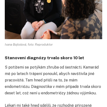
Ivana Bojtošová, foto: Reproduktor
Stanovení diagnózy trvalo skoro 10 let
S potížemi se potýkám zhruba od šestnácti. Kamarád
mě po letech trápení ponoukl, abych navštívila jiné
pracoviště. Tam hned přišli na to, že mám
endometriózu. Diagnostika v mém případě trvala skoro
deset let, což není u endometriózy žádnou výjimkou.
Lékaři mi také hned sdělili, že rozhodně přirozeně