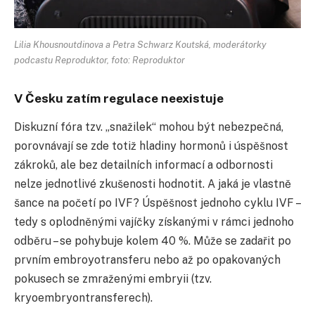
Lilia Khousnoutdinova a Petra Schwarz Koutská, moderátorky
podcastu Reproduktor, foto: Reproduktor
V Česku zatím regulace neexistuje
Diskuzní fóra tzv. „snažilek“ mohou být nebezpečná,
porovnávají se zde totiž hladiny hormonů i úspěšnost
zákroků, ale bez detailních informací a odbornosti
nelze jednotlivé zkušenosti hodnotit. A jaká je vlastně
šance na početí po IVF? Úspěšnost jednoho cyklu IVF –
tedy s oplodněnými vajíčky získanými v rámci jednoho
odběru – se pohybuje kolem 40 %. Může se zadařit po
prvním embroyotransferu nebo až po opakovaných
pokusech se zmraženými embryii (tzv.
kryoembryontransferech).