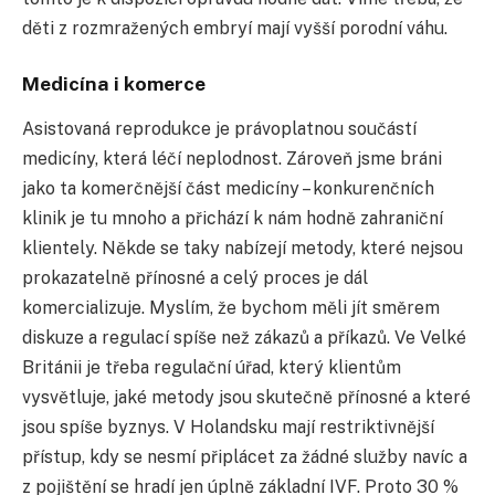
děti z rozmražených embryí mají vyšší porodní váhu.
Medicína i komerce
Asistovaná reprodukce je právoplatnou součástí
medicíny, která léčí neplodnost. Zároveň jsme bráni
jako ta komerčnější část medicíny – konkurenčních
klinik je tu mnoho a přichází k nám hodně zahraniční
klientely. Někde se taky nabízejí metody, které nejsou
prokazatelně přínosné a celý proces je dál
komercializuje. Myslím, že bychom měli jít směrem
diskuze a regulací spíše než zákazů a příkazů. Ve Velké
Británii je třeba regulační úřad, který klientům
vysvětluje, jaké metody jsou skutečně přínosné a které
jsou spíše byznys. V Holandsku mají restriktivnější
přístup, kdy se nesmí připlácet za žádné služby navíc a
z pojištění se hradí jen úplně základní IVF. Proto 30 %