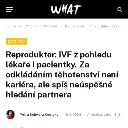
»
»
»
Home
LOVE
LOVE YOU
Reproduktor: IVF z pohledu lékaře i pacientky. Za odkládáním těhotenství není kariéra, ale spíš neúspěšné hledání partnera
LOVE YOU
Reproduktor: IVF z pohledu
lékaře i pacientky. Za
odkládáním těhotenství není
kariéra, ale spíš neúspěšné
hledání partnera
Petra Schwarz Koutská
19. 1. 2024
Aktualizováno:
8. 2.