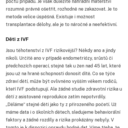
počtu případů. Je však důležité náhradní mateřství
rozumně právně ošetřit, rozhodně ne zakazovat. Je to
metoda velice úspěšná. Existuje i možnost
transplantace dělohy, ale je to náročné a neefektivní.
Děti z IVF
Jsou těhotenství z IVF rizikovější? Někdy ano a jindy
nikoli. Určitě ano v případě endometriózy, srůstů či
předchozích operací, stejně tak u žen nad 45 let, které
jsou už na hraně schopnosti donosit dítě. Co se týče
zdraví dětí, může být ovlivněno vyšším věkem rodičů,
kteří IVF podstupují. Ale žádné studie zdravotní rizika u
dětí z asistované reprodukce zatím nepotvrdily.
„Děláme“ stejné děti jako ty z přirozeného početí. Už
máme data i o školních dětech, sledujeme behaviorální
faktory a žádné rozdíly a rizika prokázány nebyly. V
tomto je k dispozici opravdu hodně dat. Víme třeba, že