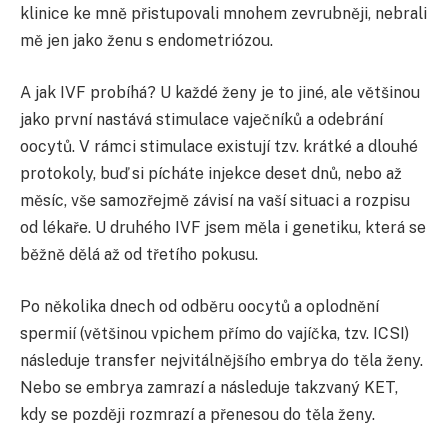
klinice ke mně přistupovali mnohem zevrubněji, nebrali
mě jen jako ženu s endometriózou.
A jak IVF probíhá? U každé ženy je to jiné, ale většinou
jako první nastává stimulace vaječníků a odebrání
oocytů. V rámci stimulace existují tzv. krátké a dlouhé
protokoly, buď si pícháte injekce deset dnů, nebo až
měsíc, vše samozřejmě závisí na vaší situaci a rozpisu
od lékaře. U druhého IVF jsem měla i genetiku, která se
běžně dělá až od třetího pokusu.
Po několika dnech od odběru oocytů a oplodnění
spermií (většinou vpichem přímo do vajíčka, tzv. ICSI)
následuje transfer nejvitálnějšího embrya do těla ženy.
Nebo se embrya zamrazí a následuje takzvaný KET,
kdy se později rozmrazí a přenesou do těla ženy.