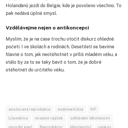
Holanďanů jezdí do Belgie, kde je povoleno všechno. To
pak nedává úplně smysl.
Vzdělávejme nejen o antikoncepci
Myslím, že je na čase trochu otočit diskurz ohledně
početí. I ve školách a rodinách. Desetiletí se bavíme
hlavně o tom, jak neotěhotnět v příliš mladém věku, a
stálo by za to se taky bavit o tom, že je dobré
otěhotnět do určitého věku.
asistovaná reprodukce
endometrióza
IVF
Litoměřice
mražení vajíček
odkládání těhotenství
porodní gauč
Reproduktor
těhotenství
venkov