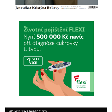
NEJNOVĚJŠÍ PŘÍSPĚVKY