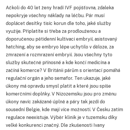
Ačkoli do 40 let ženy hradí IVF pojišťovna, zdaleka
nepokryje všechny náklady na léčbu. Pár musí
doplácet desítky tisíc korun dle toho, jaké služby
využije. Připlatíte si třeba za prodlouženou a
doporučenou pětidenní kultivaci embryií, asistovaný
hatching, aby se embryo lépe uchytilo v děloze, za
zmrazení a rozmrazení embryií. Jsou všechny tyto
služby skutečně přínosné a kde končí medicína a
začíná komerce? V Británii párům s orientací pomáhá
regulační orgán a jeho semafor. Ten ukazuje, jaké
úkony má opravdu smysl platit a které jsou spíše
komerčními doplňky. V Nizozemsku jsou pro změnu
úkony navíc zakázané úplně a páry tak jezdí do
sousední Belgie, kde mají více možností. V Česku zatím
regulace neexistuje. Výběr klinik je v tuzemsku díky
velké konkurenci značný. Dle zkušenosti Ivany