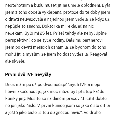
neotěhotním a budu muset jít na umělé oplodnění. Byla
jsem z toho docela vyklepaná, protože do té doby jsem
o dítěti neuvažovala a najednou jsem věděla, že když už,
nepůjde to snadno. Doktorka mi řekla, ať na nic
nečekám. Bylo mi 25 let. Přítel tehdy ale nebyl úplně
perspektivní, co se týče rodiny. Dalšímu partnerovi
jsem po devíti měsících oznámila, že bychom do toho
mohli jít, a myslím, že jsem ho dost vyděsila. Reagoval
ale skvěle.
První dvě IVF nevyšly
Dnes mám po už po dvou neúspěšných IVF a moje
hlavní zkušenost je, jak moc může být přístup každé
kliniky jiný. Musíte se na daném pracovišti cítit dobře,
ne jen jako číslo. V první klinice jsem se jako číslo cítila
a ještě jako číslo „s tou diagnózou navíc“. Ve druhé