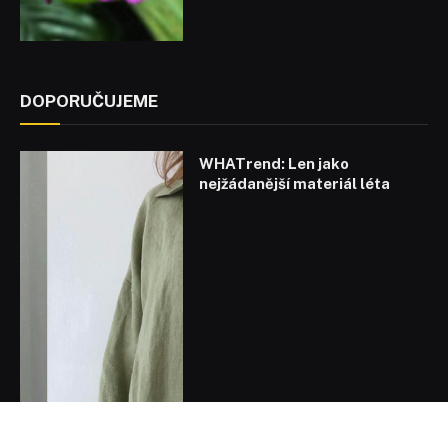
DOPORUČUJEME
WHATrend: Len jako
nejžádanější materiál léta