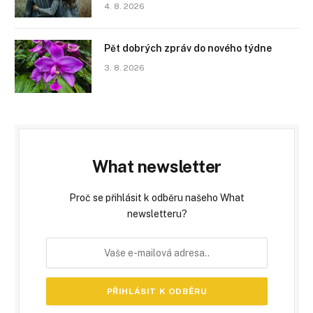
4. 8. 2026
Pět dobrých zpráv do nového týdne
3. 8. 2026
What newsletter
Proč se přihlásit k odběru našeho What
newsletteru?