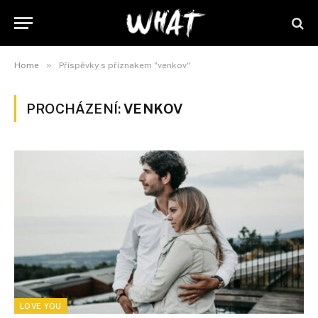
»
Home
Příspěvky s příznakem "venkov"
PROCHÁZENÍ:
VENKOV
LOVE YOU