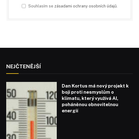
Souhlasím se
zásadami ochrany osobních údajů
.
NEJČTENĚJŠÍ
Dan Kortus má nový projekt k
boji proti nesmyslům o
klimatu, který využívá AI,
poháněnou obnovitelnou
energií