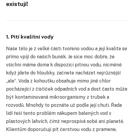
existují!
1. Pití kvalitní vody
Naše tělo je z velké části tvořeno vodou a její kvalita se
přímo vpíjí do našich buněk. Je sice moc dobře, že
všichni máme doma k dispozici pitnou vodu, nicméně
když jdete do hloubky, začnete nacházet nejrůznější
„ale“. Voda z kohoutku obsahuje mimo jiné chlor
pocházející z čističek odpadních vod a dost často může
být kontaminovaná mikroorganismy z trubek a
rozvodů. Mnohdy to poznáte už podle její chuti. Řada
lidí řeší tento problém nákupem balených vod v
plastových lahvích, čímž neprospívá sobě ani planetě.
Klientům doporučuji pít čerstvou vodu z pramene,