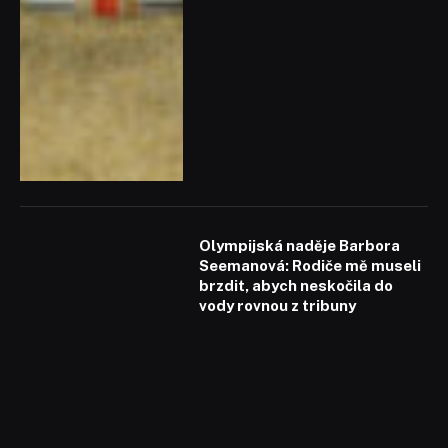
Olympijská naděje Barbora
Seemanová: Rodiče mě museli
brzdit, abych neskočila do
vody rovnou z tribuny