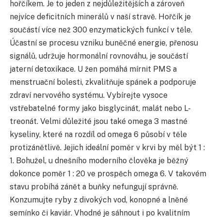
hořčíkem. Je to jeden z nejdůležitějších a zároveň
nejvíce deficitních minerálů v naší stravě. Hořčík je
součástí více než 300 enzymatických funkcí v těle.
Účastní se procesu vzniku buněčné energie, přenosu
signálů, udržuje hormonální rovnováhu, je součástí
jaterní detoxikace. U žen pomáhá mírnit PMS a
menstruační bolesti, zkvalitňuje spánek a podporuje
zdraví nervového systému. Vybírejte vysoce
vstřebatelné formy jako bisglycinát, malát nebo L-
treonát. Velmi důležité jsou také omega 3 mastné
kyseliny, které na rozdíl od omega 6 působí v těle
protizánětlivě. Jejich ideální poměr v krvi by měl být 1 :
1. Bohužel, u dnešního moderního člověka je běžný
dokonce poměr 1 : 20 ve prospěch omega 6. V takovém
stavu probíhá zánět a buňky nefungují správně.
Konzumujte ryby z divokých vod, konopné a lněné
semínko či kaviár. Vhodné je sáhnout i po kvalitním