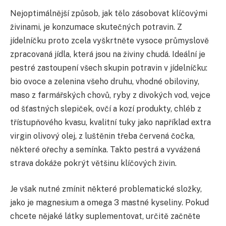
Nejoptimálnější způsob, jak tělo zásobovat klíčovými
živinami, je konzumace skutečných potravin. Z
jídelníčku proto zcela vyškrtněte vysoce průmyslově
zpracovaná jídla, která jsou na živiny chudá. Ideální je
pestré zastoupení všech skupin potravin v jídelníčku:
bio ovoce a zelenina všeho druhu, vhodné obiloviny,
maso z farmářských chovů, ryby z divokých vod, vejce
od šťastných slepiček, ovčí a kozí produkty, chléb z
třístupňového kvasu, kvalitní tuky jako například extra
virgin olivový olej, z luštěnin třeba červená čočka,
některé ořechy a semínka. Takto pestrá a vyvážená
strava dokáže pokrýt většinu klíčových živin.
Je však nutné zmínit některé problematické složky,
jako je magnesium a omega 3 mastné kyseliny. Pokud
chcete nějaké látky suplementovat, určitě začněte