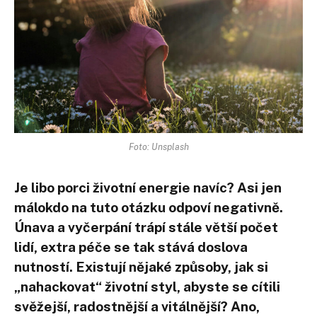
Foto: Unsplash
Je libo porci životní energie navíc? Asi jen
málokdo na tuto otázku odpoví negativně.
Únava a vyčerpání trápí stále větší počet
lidí, extra péče se tak stává doslova
nutností. Existují nějaké způsoby, jak si
„nahackovat“ životní styl, abyste se cítili
svěžejší, radostnější a vitálnější? Ano,