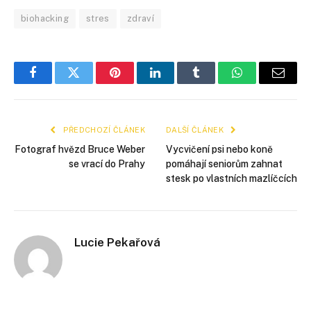
biohacking
stres
zdraví
Facebook
Twitter
Pinterest
LinkedIn
Tumblr
WhatsApp
E-
mail
PŘEDCHOZÍ ČLÁNEK
DALŠÍ ČLÁNEK
Fotograf hvězd Bruce Weber
Vycvičení psi nebo koně
se vrací do Prahy
pomáhají seniorům zahnat
stesk po vlastních mazlíčcích
Lucie Pekařová