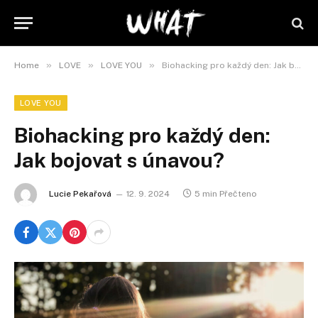
»
»
»
Home
LOVE
LOVE YOU
Biohacking pro každý den: Jak bojovat s únavou?
LOVE YOU
Biohacking pro každý den:
Jak bojovat s únavou?
Lucie Pekařová
12. 9. 2024
5 min Přečteno