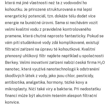
která má jiné vlastnosti než ta z vodovodní ho
kohoutku. Je přirozeně strukturovaná a má lepší
energetický potenciál, tzn. dokáže tělu dodat více
energie na buněčné úrovni. Sama si nechávám vozit
velmi kvalitní vodu z pravidelně kontrolovaného
pramene, která chutná naprosto fantasticky. Pokud se
vám pití studánkové vody zdá komplikované, existují
filtrační zařízení na úpravu té kohoutkové. Kvalitní
přenosný uhlíkový filtr najdete například u společnosti
Berkey. Velmi inovativní zařízení nabízí česká firma H₂O
nanotec, která využívá nanotechnologii k odstranění
škodlivých látek z vody, jako jsou chlor, pesticidy,
antibiotika, analgetika, hormony, těžké kovy a
mikroplasty. Ničí také viry a bakterie. Při nedostatku
financí může být akutním řešením alespoň filtrační
konvice.