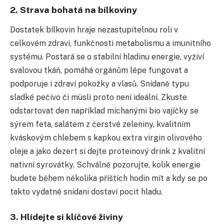
2. Strava bohatá na bílkoviny
Dostatek bílkovin hraje nezastupitelnou roli v
celkovém zdraví, funkčnosti metabolismu a imunitního
systému. Postará se o stabilní hladinu energie, vyživí
svalovou tkáň, pomáhá orgánům lépe fungovat a
podporuje i zdraví pokožky a vlasů. Snídaně typu
sladké pečivo či müsli proto není ideální. Zkuste
odstartovat den například míchanými bio vajíčky se
sýrem feta, salátem z čerstvé zeleniny, kvalitním
kváskovým chlebem s kapkou extra virgin olivového
oleje a jako dezert si dejte proteinový drink z kvalitní
nativní syrovátky. Schválně pozorujte, kolik energie
budete během několika příštích hodin mít a kdy se po
takto vydatné snídani dostaví pocit hladu.
3. Hlídejte si klíčové živiny