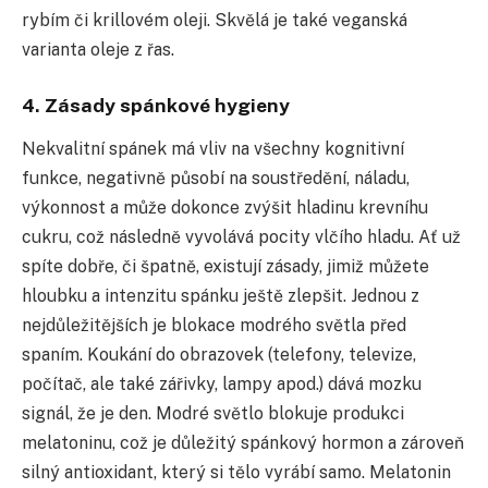
rybím či krillovém oleji. Skvělá je také veganská
varianta oleje z řas.
4. Zásady spánkové hygieny
Nekvalitní spánek má vliv na všechny kognitivní
funkce, negativně působí na soustředění, náladu,
výkonnost a může dokonce zvýšit hladinu krevníhu
cukru, což následně vyvolává pocity vlčího hladu. Ať už
spíte dobře, či špatně, existují zásady, jimiž můžete
hloubku a intenzitu spánku ještě zlepšit. Jednou z
nejdůležitějších je blokace modrého světla před
spaním. Koukání do obrazovek (telefony, televize,
počítač, ale také zářivky, lampy apod.) dává mozku
signál, že je den. Modré světlo blokuje produkci
melatoninu, což je důležitý spánkový hormon a zároveň
silný antioxidant, který si tělo vyrábí samo. Melatonin