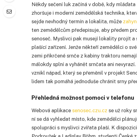
Někdy sečení luk začíná v době, kdy mláďata 
zhoršuje i moderní zemědělská technika, kter
sejde nevhodný termín a lokalita, může
zahyn
ten zemědělcům předepisuje, aby předem prov
senoseč. Myslivci pak musejí lokality projít 
plašící zařízení. Jenže někteří zemědělci o sv
zemi přikrčené srnče z kabiny traktoru nemají ša
málokdy splní a vyhánět srnčata ani nevyrazí. 
vznikl nápad, který se přeměnil v projekt S
lidem tak pomáhá jednoduše chránit srny před 
Přehledná možnost pomoci v telefonu
Webová aplikace
senosec.czu.cz
se už roky s
ní se dá vyhledat místo, kde zemědělci plánuj
spolupráci s myslivci zvířata plaší. K dispozic
Podroužek a Ladislav Böhm, studenti České z