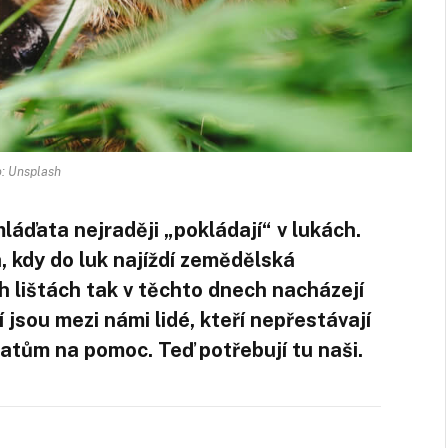
: Unsplash
mláďata nejraději „pokládají“ v lukách.
, kdy do luk najíždí zemědělská
h lištách tak v těchto dnech nacházejí
 jsou mezi námi lidé, kteří nepřestávají
ířatům na pomoc. Teď potřebují tu naši.