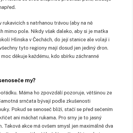
napřed.
v rukavicích s natrhanou trávou (aby na ně
h mimo pole. Nikdy však daleko, aby si je matka
olí Hlinska v Čechách, do její stanice ale volají i
všechny tyto regiony mají dosud jen jediný dron.
 a moc děkuje každému, kdo sbírku záchranné
senoseče my?
v pořádku. Máma ho zpovzdálí pozoruje, většinou ze
 Samotná srnčata bývají podle zkušenosti
uky. Pokud se senoseč blíží, stačí se před sečením
křičet ani máchat rukama. Pro srny je to jasný
nam. Taková akce má ovšem smysl jen maximálně dva