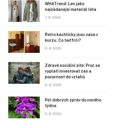
WHATrend: Len jako
nejžádanější materiál léta
7. 8. 2026
Retro kachličky jsou zase v
kurzu. Co teď frčí?
6. 8. 2026
Zdravé sociální sítě: Proč se
vyplatí investovat čas a
pozornost do vztahů
4. 8. 2026
Pět dobrých zpráv do nového
týdne
3. 8. 2026