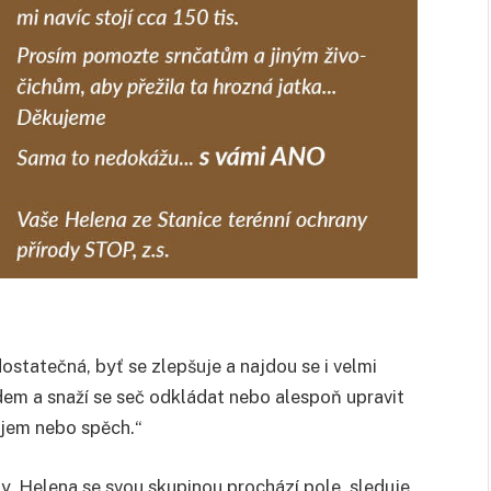
ostatečná, byť se zlepšuje a najdou se i velmi
ředem a snaží se seč odkládat nebo alespoň upravit
ájem nebo spěch.“
y. Helena se svou skupinou prochází pole, sleduje