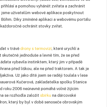
 přihlásí a pomohou vyhánět zvířata a zachránit
i jsme uživatelům webové aplikace poskytnout
ho Böhm. Díky zmíněné aplikaci a webovému portálu
í každoročně ochránit stovky zvířat.
áďat v trávě
drony s termovizí
, které urychlí a
t skutečně jednoduše a levně tím, že se před
áďata vybavila instinktem, který jim v případě
chrana před liškou, ale ne před traktorem. A tak je
kživa. Už jako dítě jsem se raději toulala v lese
enauerová Kučerová, zakladatelka spolku Stanice
 od roku 2006 neúnavně pomáhá volně žijícím
na se rozhodla založit
sbírku
na dárcovské
dron, který by byl v době senoseče obrovským