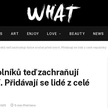
WS
ART
ENJOY
LOVE
BEAUTY
NEWS
ků teď zachraňují tisíce srnčat před smrtí. Přidávají se lidé z celé republiky
lníků teď zachraňují
 Přidávají se lidé z celé
 2025
5 min Přečteno