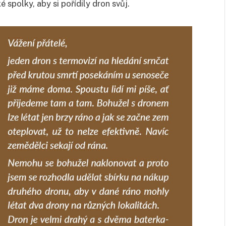
spolky, aby si pořídily dron svůj.