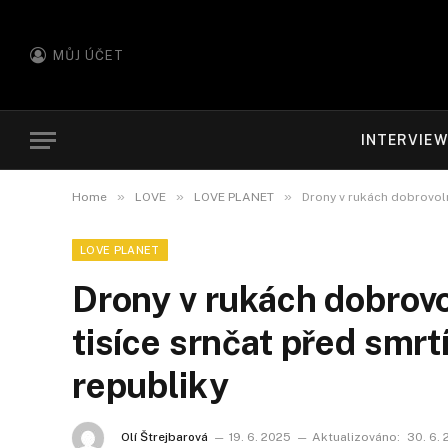
MŮJ ÚČET
INTERVIE
»
»
»
Home
LOVE
LOVE PLANET
Drony v rukách dobrovolní
LOVE PLANET
Drony v rukách dobrovo
tisíce srnčat před smrtí.
republiky
Olí Štrejbarová
19. 6. 2025
Aktualizováno:
30. 6.