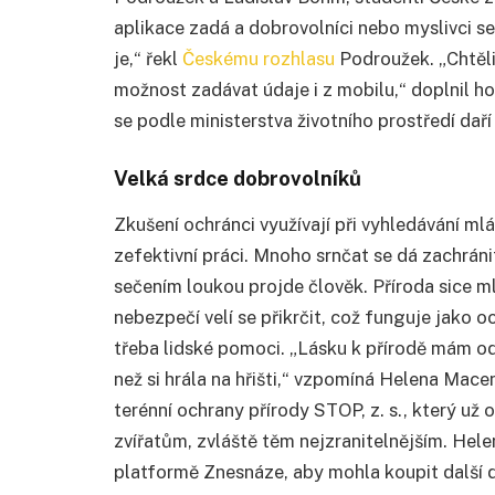
aplikace zadá a dobrovolníci nebo myslivci se
je,“ řekl
Českému rozhlasu
Podroužek. „Chtěl
možnost zadávat údaje i z mobilu,“ doplnil 
se podle ministerstva životního prostředí dař
Velká srdce dobrovolníků
Zkušení ochránci využívají při vyhledávání ml
zefektivní práci. Mnoho srnčat se dá zachráni
sečením loukou projde člověk. Příroda sice ml
nebezpečí velí se přikrčit, což funguje jako o
třeba lidské pomoci. „Lásku k přírodě mám odja
než si hrála na hřišti,“ vzpomíná Helena Mac
terénní ochrany přírody STOP, z. s., který už
zvířatům, zvláště těm nejzranitelnějším. Hele
platformě Znesnáze, aby mohla koupit další 