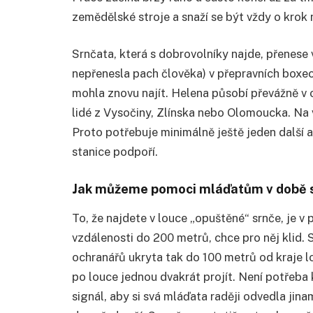
zemědělské stroje a snaží se být vždy o krok 
Srnčata, která s dobrovolníky najde, přenese 
nepřenesla pach člověka) v přepravních boxec
mohla znovu najít. Helena působí převážně v ok
lidé z Vysočiny, Zlínska nebo Olomoucka. Na 
Proto potřebuje minimálně ještě jeden další
stanice podpoří.
Jak můžeme pomoci mláďatům v době 
To, že najdete v louce „opuštěné“ srnče, je 
vzdálenosti do 200 metrů, chce pro něj klid.
ochranářů ukryta tak do 100 metrů od kraje lo
po louce jednou dvakrát projít. Není potřeba 
signál, aby si svá mláďata raději odvedla ji