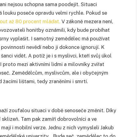
ani nejsou schopna sama poodejít. Situaci
á louku poseče opravdu velmi rychle. Pokud se
out až 80 procent mláďat.
V zákoně mezera není,
ozovateli honitby oznámili, kdy bude probíhat
a srny vyplašit. I samotný zemědělec má používat
é povinnosti nevědí nebo ji dokonce ignorují. K
nci vidět. A potíž je i s myslivci, kteří svůj úkol
I proto mezi aktivními lidmi a milovníky zvířat
enoseč. Zemědělcům, myslivcům, ale i obyčejným
žacími lištami, tedy zraněními i smrtí.
naží zoufalou situaci v době senoseče změnit. Díky
í sklizeň. Tam pak zamíří dobrovolníci a ve
i mají i mobilní verze. Jednu z nich vymysleli Jakub
emědělské univerzity. „Bude seč, zemědělec to do