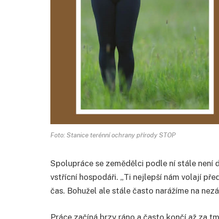
Foto: Stanice terénní ochrany přírody STOP
Spolupráce se zemědělci podle ní stále není d
vstřícní hospodáři. „Ti nejlepší nám volají p
čas. Bohužel ale stále často narážíme na nez
Práce začíná brzy ráno a často končí až za tm