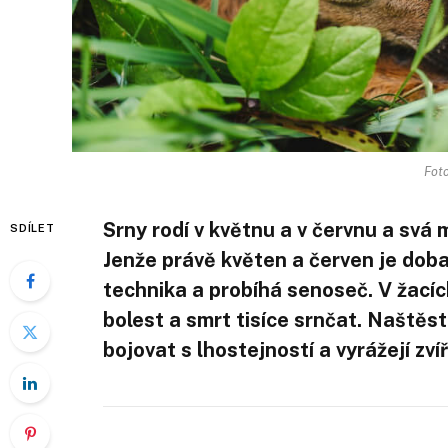
Foto
Srny rodí v květnu a v červnu a svá 
SDÍLET
Jenže právě květen a červen je doba
technika a probíhá senoseč. V žacíc
bolest a smrt tisíce srnčat. Naštěstí
bojovat s lhostejností a vyrážejí zv