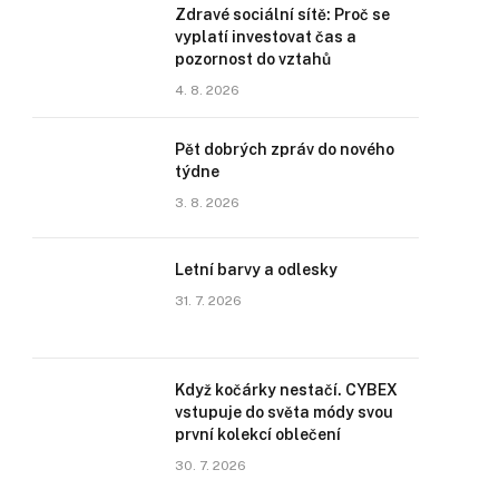
Zdravé sociální sítě: Proč se
vyplatí investovat čas a
pozornost do vztahů
4. 8. 2026
Pět dobrých zpráv do nového
týdne
3. 8. 2026
Letní barvy a odlesky
31. 7. 2026
Když kočárky nestačí. CYBEX
vstupuje do světa módy svou
první kolekcí oblečení
30. 7. 2026