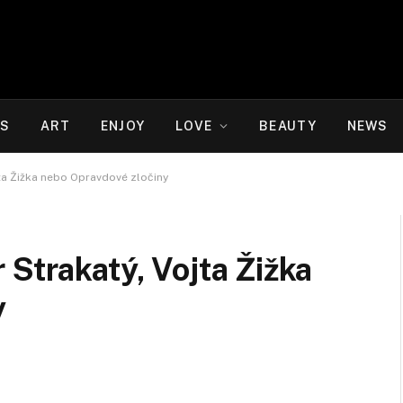
WS
ART
ENJOY
LOVE
BEAUTY
NEWS
jta Žižka nebo Opravdové zločiny
 Strakatý, Vojta Žižka
y