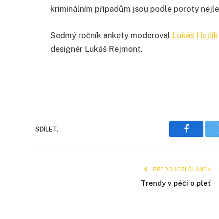
kriminálním případům jsou podle poroty nejlep
Sedmý ročník ankety moderoval
Lukáš Hejlík
designér Lukáš Rejmont.
SDÍLET.
Faceboo
PŘEDCHOZÍ ČLÁNEK
Trendy v péči o pleť