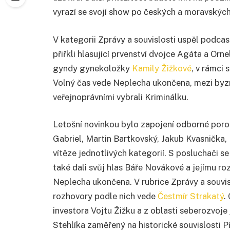
vyrazí se svojí show po českých a moravskýc
V kategorii Zprávy a souvislosti uspěl podca
přiřkli hlasující prvenství dvojce Agáta a Orn
gyndy gynekoložky
Kamily Žižkové
, v rámci 
Volný čas vede Neplecha ukončena, mezi byzny
veřejnoprávními vybrali Kriminálku.
Letošní novinkou bylo zapojení odborné poroty
Gabriel, Martin Bartkovský, Jakub Kvasnička,
vítěze jednotlivých kategorií. S posluchači se
také dali svůj hlas Báře Novákové a jejímu ro
Neplecha ukončena. V rubrice Zprávy a souvisl
rozhovory podle nich vede
Čestmír Strakatý
.
investora Vojtu Žižku a z oblasti seberozvoj
Stehlíka zaměřený na historické souvislosti P