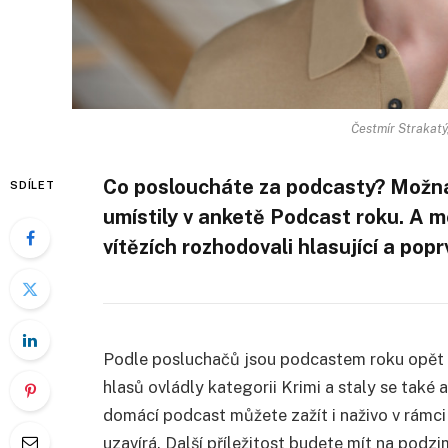
Čestmír Strakatý
Co posloucháte za podcasty? Možná 
SDÍLET
umístily v anketě Podcast roku. A m
vítězích rozhodovali hlasující a pop
Podle posluchačů jsou podcastem roku opět O
hlasů ovládly kategorii Krimi a staly se také
domácí podcast můžete zažít i naživo v rámci t
uzavírá. Další příležitost budete mít na pod