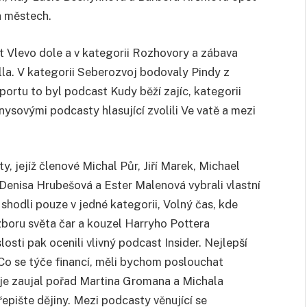
h městech.
st Vlevo dole a v kategorii Rozhovory a zábava
ella. V kategorii Seberozvoj bodovaly Pindy z
sportu to byl podcast Kudy běží zajíc, kategorii
sovými podcasty hlasující zvolili Ve vatě a mezi
, jejíž členové Michal Půr, Jiří Marek, Michael
 Denisa Hrubešová a Ester Malenová vybrali vlastní
 shodli pouze v jedné kategorii, Volný čas, kde
zboru světa čar a kouzel Harryho Pottera
osti pak ocenili vlivný podcast Insider. Nejlepší
 Co se týče financí, měli bychom poslouchat
e je zaujal pořad Martina Gromana a Michala
řepište dějiny. Mezi podcasty věnující se