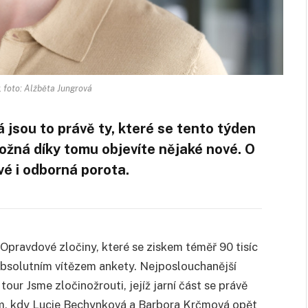
, foto: Alžběta Jungrová
jsou to právě ty, které se tento týden
ožná díky tomu objevíte nějaké nové. O
rvé i odborná porota.
pravdové zločiny, které se ziskem téměř 90 tisíc
 absolutním vítězem ankety. Nejposlouchanější
our Jsme zločinožrouti, jejíž jarní část se právě
zim, kdy Lucie Bechynková a Barbora Krčmová opět