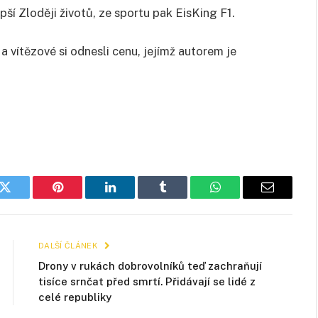
ší Zloději životů, ze sportu pak EisKing F1.
a vítězové si odnesli cenu, jejímž autorem je
k
Twitter
Pinterest
LinkedIn
Tumblr
WhatsApp
E-
mail
DALŠÍ ČLÁNEK
Drony v rukách dobrovolníků teď zachraňují
tisíce srnčat před smrtí. Přidávají se lidé z
celé republiky