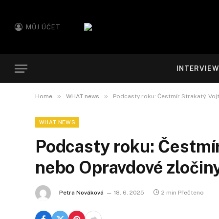
MŮJ ÚČET
INTERVIE
»
»
Home
WHAT news
Podcasty roku: Čestmír Strakatý, Vo
WHAT NEWS
Podcasty roku: Čestmír
nebo Opravdové zločin
Petra Nováková
18. 6. 2025
2 min Přečteno