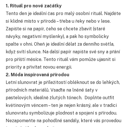
1. Rituál pro nové začátky
Tento den je ideální čas pro malý osobní rituál. Najděte
si klidné místo v přírodě – třeba u řeky nebo v lese.
Zapište si na papír, čeho se chcete zbavit (staré
návyky, negativní myšlenky), a pak ho symbolicky
spalte v ohni. Oheň je ideální dělat za denního světla,
když svítí slunce. Na další papír napište své sny a přání
pro příští měsíce. Tento rituál vám pomůže ujasnit si
priority a přivítat novou energii.
2. Móda inspirovaná přírodou
Letní slunovrat je příležitostí obléknout se do lehkých,
přírodních materiálů. Vsaďte na lněné šaty v
pastelových, ideálně žlutých tónech. Doplňte outfit
květinovým věncem – ten je nejen krásný, ale v tradici
slunovratu symbolizuje plodnost a spojení s přírodou.
Nezapomeňte na pohodlné sandály, které vás provedou