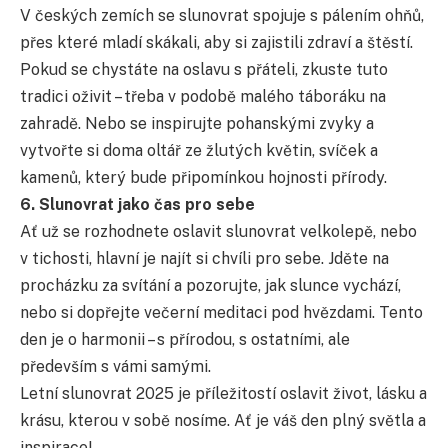
V českých zemích se slunovrat spojuje s pálením ohňů,
přes které mladí skákali, aby si zajistili zdraví a štěstí.
Pokud se chystáte na oslavu s přáteli, zkuste tuto
tradici oživit – třeba v podobě malého táboráku na
zahradě. Nebo se inspirujte pohanskými zvyky a
vytvořte si doma oltář ze žlutých květin, svíček a
kamenů, který bude připomínkou hojnosti přírody.
6. Slunovrat jako čas pro sebe
Ať už se rozhodnete oslavit slunovrat velkolepě, nebo
v tichosti, hlavní je najít si chvíli pro sebe. Jděte na
procházku za svítání a pozorujte, jak slunce vychází,
nebo si dopřejte večerní meditaci pod hvězdami. Tento
den je o harmonii – s přírodou, s ostatními, ale
především s vámi samými.
Letní slunovrat 2025 je příležitostí oslavit život, lásku a
krásu, kterou v sobě nosíme. Ať je váš den plný světla a
inspirace!