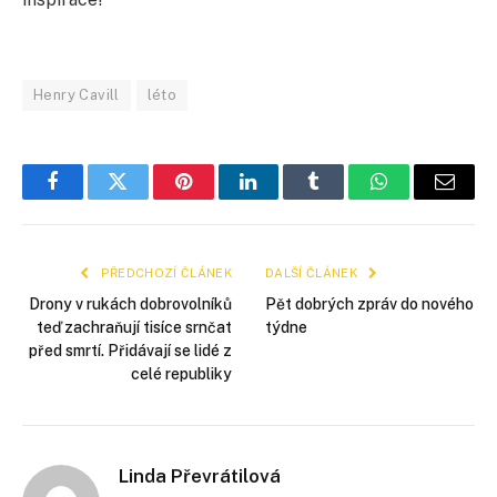
Henry Cavill
léto
Facebook
Twitter
Pinterest
LinkedIn
Tumblr
WhatsApp
E-
mail
PŘEDCHOZÍ ČLÁNEK
DALŠÍ ČLÁNEK
Drony v rukách dobrovolníků
Pět dobrých zpráv do nového
teď zachraňují tisíce srnčat
týdne
před smrtí. Přidávají se lidé z
celé republiky
Linda Převrátilová