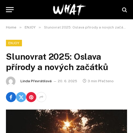
»
»
Home
ENJOY
Slunovrat 2025: Oslava přírody a nových začátků
ENJOY
Slunovrat 2025: Oslava
přírody a nových začátků
Linda Převrátilová
20. 6. 2025
3 min Přečteno