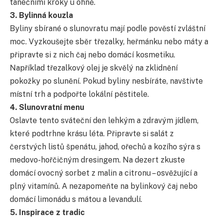
tanečními kroky u ohně.
3. Bylinná kouzla
Byliny sbírané o slunovratu mají podle pověstí zvláštní
moc. Vyzkoušejte sběr třezalky, heřmánku nebo máty a
připravte si z nich čaj nebo domácí kosmetiku.
Například třezalkový olej je skvělý na zklidnění
pokožky po slunění. Pokud byliny nesbíráte, navštivte
místní trh a podpořte lokální pěstitele.
4. Slunovratní menu
Oslavte tento sváteční den lehkým a zdravým jídlem,
které podtrhne krásu léta. Připravte si salát z
čerstvých listů špenátu, jahod, ořechů a kozího sýra s
medovo-hořčičným dresingem. Na dezert zkuste
domácí ovocný sorbet z malin a citronu – osvěžující a
plný vitamínů. A nezapomeňte na bylinkový čaj nebo
domácí limonádu s mátou a levandulí.
5. Inspirace z tradic