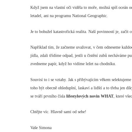
Když jsem na vlastní oči viděla to moře, možná spíš oceán o
letadel, ani na programu National Geographic.
Je to bohužel katastrofická realita. Naší povinností je, začít c
Například tím, že začneme uvažovat, v čem odneseme každod
jídla, zdali třídíme odpad, jestli u čistění zubů necháváme 
zvedneme papír, když ho vidíme ležet na chodníku.
Souvisí to i se vztahy. Jak s přibývajícím věkem selektujeme
toho být obecně ohleduplní, laskaví a lidští a to třeba jen 
se tváří prvního čísla
lifestylových novin WHAT
, které vš
Chtějte víc. Hlavně sami od sebe!
Vaše Simona