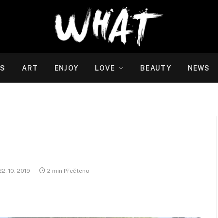
WS
ART
ENJOY
LOVE
BEAUTY
NEWS
22. 10. 2019
2 min Přečteno