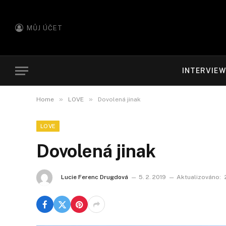
MŮJ ÚČET
INTERVIE
»
»
Home
LOVE
Dovolená jinak
LOVE
Dovolená jinak
Lucie Ferenc Drugdová
5. 2. 2019
Aktualizováno: