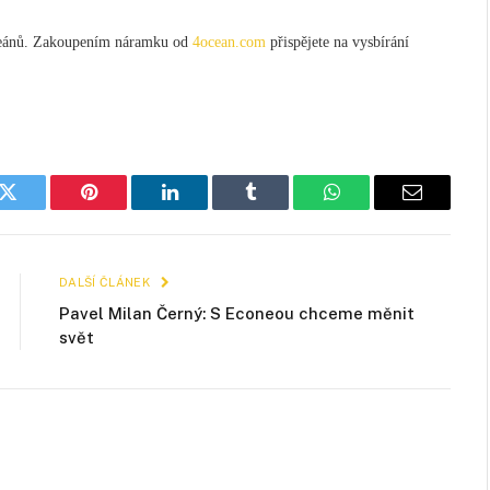
oceánů. Zakoupením náramku od
4ocean.com
přispějete na vysbírání
k
Twitter
Pinterest
LinkedIn
Tumblr
WhatsApp
E-
mail
DALŠÍ ČLÁNEK
Pavel Milan Černý: S Econeou chceme měnit
svět