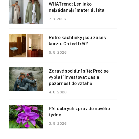
WHATrend: Len jako
nejžádanější materiál léta
7. 8. 2026
Retro kachličky jsou zase v
kurzu. Co teď frčí?
6. 8. 2026
Zdravé sociální sítě: Proč se
vyplatí investovat čas a
pozornost do vztahů
4. 8. 2026
Pět dobrých zpráv do nového
týdne
3. 8. 2026