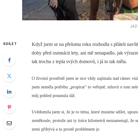
JAD 
Když jsem se na přelomu roku rozhodla s přáteli navš
SDÍLET
doby před osmnácti lety, ani mě nenapadlo, jak výrazn
tak trochu z tepla svých domovů, i já to tak měla.
O životní prostředí jsem se sice vždy zajímala nad rámec vn
jsem neměla potřebu „propírat“ to veřejně, mluvit o tom neb
můj pohled posunula dál.
Uvědomila jsem si, že je to téma, které musíme sdílet, upozor
zeměkoule, protože ani ty tisíce kilometrů neznamenají, že s
zemi přibývá a to prostě problémem je.