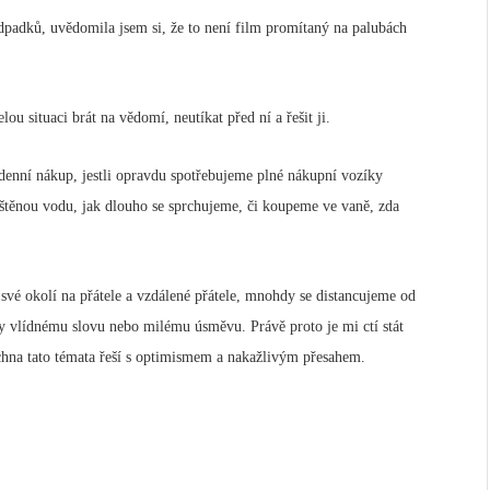
dpadků, uvědomila jsem si, že to není film promítaný na palubách
elou situaci brát na vědomí, neutíkat před ní a řešit ji.
enní nákup, jestli opravdu spotřebujeme plné nákupní vozíky
puštěnou vodu, jak dlouho se sprchujeme, či koupeme ve vaně, zda
 své okolí na přátele a vzdálené přátele, mnohdy se distancujeme od
díky vlídnému slovu nebo milému úsměvu. Právě proto je mi ctí stát
echna tato témata řeší s optimismem a nakažlivým přesahem.