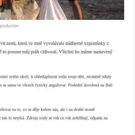
production
tívit zemi, která ve mně vyvolávala nádherné vzpomínky z
ě to posune můj práh citlivosti. Všichni ho máme nastavený
ímání svého okolí, k ohleduplnosti vedu svoje děti, nicméně nikdy
o se sama ve věcech fyzicky angažovat. Poslední dovolená na Bali
ňovat na to, co se děje kolem nás, ale i na druhé straně
e nás to netýká. Zdroje vody se rok co rok zeštíhlují, odpadu na