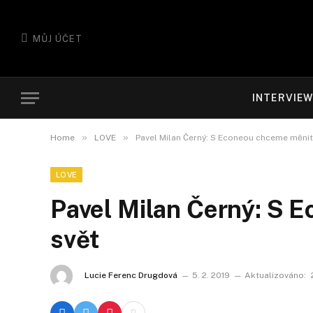
MŮJ ÚČET
INTERVIE
»
»
Home
LOVE
Pavel Milan Černý: S Econeou chceme měnit
LOVE
Pavel Milan Černý: S 
svět
Lucie Ferenc Drugdová
5. 2. 2019
Aktualizováno: