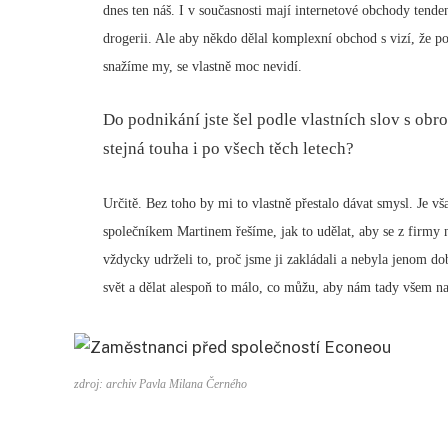
dnes ten náš. I v současnosti mají internetové obchody tendenc
drogerii. Ale aby někdo dělal komplexní obchod s vizí, že
snažíme my, se vlastně moc nevidí.
Do podnikání jste šel podle vlastních slov s ob
stejná touha i po všech těch letech?
Určitě. Bez toho by mi to vlastně přestalo dávat smysl. Je v
společníkem Martinem řešíme, jak to udělat, aby se z firmy 
vždycky udrželi to, proč jsme ji zakládali a nebyla jenom do
svět a dělat alespoň to málo, co můžu, aby nám tady všem na 
zdroj: archiv Pavla Milana Černého