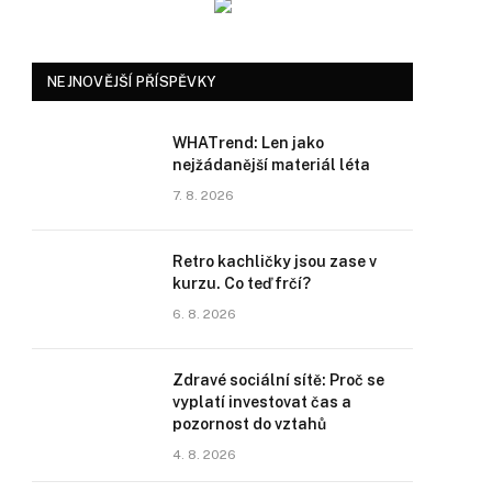
NEJNOVĚJŠÍ PŘÍSPĚVKY
WHATrend: Len jako
nejžádanější materiál léta
7. 8. 2026
Retro kachličky jsou zase v
kurzu. Co teď frčí?
6. 8. 2026
Zdravé sociální sítě: Proč se
vyplatí investovat čas a
pozornost do vztahů
4. 8. 2026