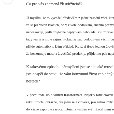
Co pro vás znamená žít udržitelně?
Já myslím, že to vychází především z jedné zásadní věci, k
že se při všech krocích, co v životě podnikám, snažím přemýšl
nepoškozuji, jestli zbytečně neplýtvám nebo zda jsou zdravé 
tady jen já a moje zájmy. Pokud se nad podobnými věcmi budu
přijde automaticky. Dám příklad. Když si třeba jednou člověk
že konzumuje maso a živočišné produkty, přijde mu pak napro
K takovému způsobu přemýšlení jste se ale také musel
jste dospěl do stavu, že vám konzumní život zaplněn
nestačil?
V první řadě šlo o vnitřní transformaci. Nejdřív totiž člověk
řeknu trochu obrazně, tak jsem se z člověka, pro něhož byly n
do všeho zapojuje i srdce, intuici a vnitřní svět. Začal jsem se