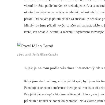
vlastní kritéria, podle kterých se rozhodujeme. A ta se neustá
už všechno dáváme na papír a do tabulek, jelikož věcí už mám
přesah. Druhá věc je potom příběh za značkou, z něhož se pr
Minulý rok jsme přidali nových značek asi patnáct, takže to j
které jsou obsáhlé, detailní a zahrnují i vysvětlení souvisejíc
zdroj: archiv Pavla Milana Černého
A jak je na tom podle vás dnes internetový trh 
Když jsme startovali my, což je pět let zpět, byli jsme tak 
Pamatuji si zelenou domácnost, která je na trhu asi o tři ne
Pak ještě pár e-shopů s bio kosmetikou jako Biooo, ale jinak
průzkum a koukal se hodně do zahraničí. No a vlastně jsem n