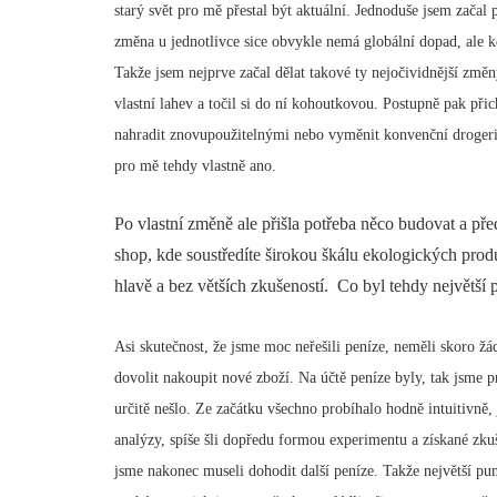
starý svět pro mě přestal být aktuální. Jednoduše jsem začal p
změna u jednotlivce sice obvykle nemá globální dopad, ale k
Takže jsem nejprve začal dělat takové ty nejočividnější změ
vlastní lahev a točil si do ní kohoutkovou. Postupně pak přic
nahradit znovupoužitelnými nebo vyměnit konvenční drogerii
pro mě tehdy vlastně ano.
Po vlastní změně ale přišla potřeba něco budovat a pře
shop, kde soustředíte širokou škálu ekologických prod
hlavě a bez větších zkušeností. Co byl tehdy největší 
Asi skutečnost, že jsme moc neřešili peníze, neměli skoro žá
dovolit nakoupit nové zboží. Na účtě peníze byly, tak jsme 
určitě nešlo. Ze začátku všechno probíhalo hodně intuitivně, 
analýzy, spíše šli dopředu formou experimentu a získané zku
jsme nakonec museli dohodit další peníze. Takže největší pu