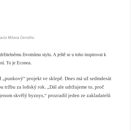
 Pavla Milana Černého
ržitelnému životnímu stylu. A ještě se u toho inspirovat k
í. To je Econea.
ud „punkový“ projekt ve sklepě. Dnes má už sedmdesát
u tržbu za loňský rok. „Dál ale udržujeme to, proč
 jenom skvělý byznys,“ prozradil jeden ze zakladatelů