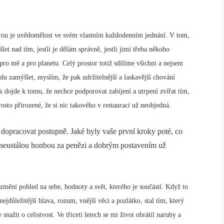
terou je uvědomělost ve svém vlastním každodenním jednání. V tom,
et nad tím, jestli je dělám správně, jestli jimi třeba někoho
pro mě a pro planetu. Celý prostor totiž sdílíme všichni a nejsem
 zamýšlet, myslím, že pak udržitelnější a laskavější chování
 dojde k tomu, že nechce podporovat zabíjení a utrpení zvířat tím,
sto přirozené, že si nic takového v restauraci už neobjedná.
 dopracovat postupně. Jaké byly vaše první kroky poté, co
ý neustálou honbou za penězi a dobrým postavením už
 změní pohled na sebe, hodnoty a svět, kterého je součástí. Když to
ejdůležitější hlava, rozum, vnější věci a pozlátko, stal tím, který
 snažit o celistvost. Ve třiceti letech se mi život obrátil naruby a