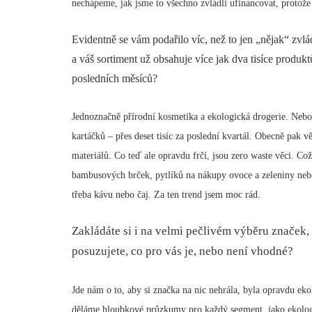
nechápeme, jak jsme to všechno zvládli ufinancovat, protože 
Evidentně se vám podařilo víc, než to jen „nějak“ zvlá
a váš sortiment už obsahuje více jak dva tisíce produkt
posledních měsíců?
Jednoznačně přírodní kosmetika a ekologická drogerie. Ne
kartáčků – přes deset tisíc za poslední kvartál. Obecně pak v
materiálů. Co teď ale opravdu frčí, jsou zero waste věci. Což
bambusových brček, pytlíků na nákupy ovoce a zeleniny nebo
třeba kávu nebo čaj. Za ten trend jsem moc rád.
Zakládáte si i na velmi pečlivém výběru značek, k
posuzujete, co pro vás je, nebo není vhodné?
Jde nám o to, aby si značka na nic nehrála, byla opravdu ek
děláme hloubkové průzkumy pro každý segment, jako ekolog