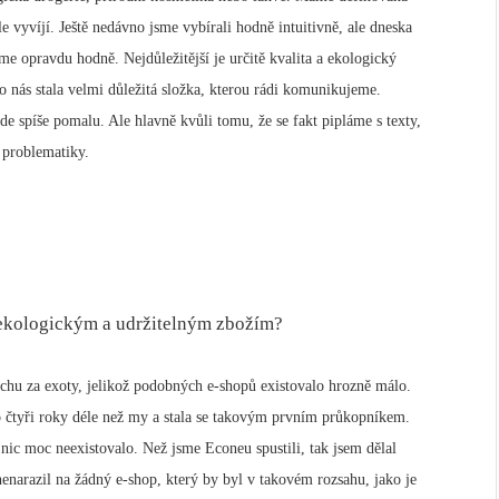
le vyvíjí. Ještě nedávno jsme vybírali hodně intuitivně, ale dneska
e opravdu hodně. Nejdůležitější je určitě kvalita a ekologický
o nás stala velmi důležitá složka, kterou rádi komunikujeme.
de spíše pomalu. Ale hlavně kvůli tomu, že se fakt pipláme s texty,
í problematiky.
s ekologickým a udržitelným zbožím?
trochu za exoty, jelikož podobných e-shopů existovalo hrozně málo.
bo čtyři roky déle než my a stala se takovým prvním průkopníkem.
 nic moc neexistovalo. Než jsme Econeu spustili, tak jsem dělal
enarazil na žádný e-shop, který by byl v takovém rozsahu, jako je