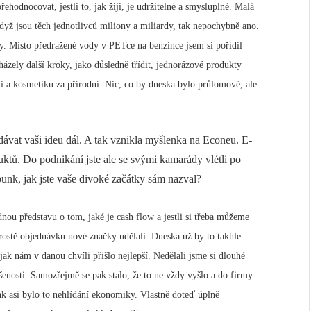
řehodnocovat, jestli to, jak žiji, je udržitelné a smysluplné. Malá
dyž jsou těch jednotlivců miliony a miliardy, tak nepochybně ano.
ny. Místo předražené vody v PETce na benzince jsem si pořídil
házely další kroky, jako důsledně třídit, jednorázové produkty
 a kosmetiku za přírodní. Nic, co by dneska bylo průlomové, ale
dávat vaši ideu dál. A tak vznikla myšlenka na Econeu. E-
uktů. Do podnikání jste ale se svými kamarády vlétli po
punk, jak jste vaše divoké začátky sám nazval?
dnou představu o tom, jaké je cash flow a jestli si třeba můžeme
prostě objednávku nové značky udělali. Dneska už by to takhle
jak nám v danou chvíli přišlo nejlepší. Nedělali jsme si dlouhé
šenosti. Samozřejmě se pak stalo, že to ne vždy vyšlo a do firmy
nk asi bylo to nehlídání ekonomiky. Vlastně doteď úplně