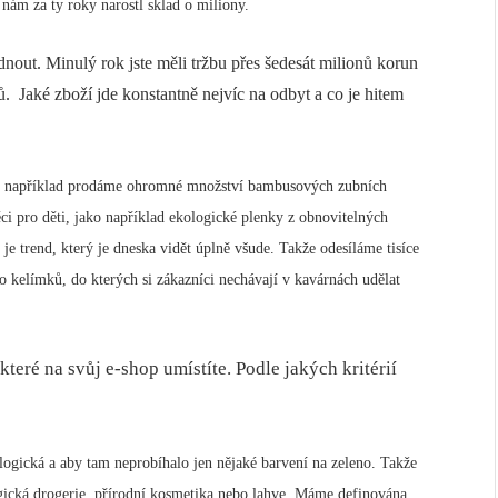
nám za ty roky narostl sklad o miliony.
dnout. Minulý rok jste měli tržbu přes šedesát milionů korun
ů. Jaké zboží jde konstantně nejvíc na odbyt a co je hitem
bo například prodáme ohromné množství bambusových zubních
ěci pro děti, jako například ekologické plenky z obnovitelných
 je trend, který je dneska vidět úplně všude. Takže odesíláme tisíce
 kelímků, do kterých si zákazníci nechávají v kavárnách udělat
teré na svůj e-shop umístíte. Podle jakých kritérií
ologická a aby tam neprobíhalo jen nějaké barvení na zeleno. Takže
ická drogerie, přírodní kosmetika nebo lahve. Máme definována