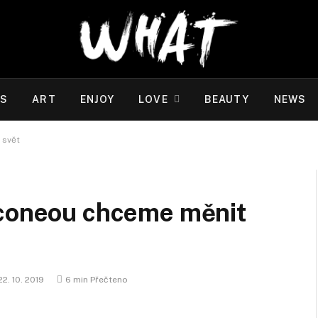
WS
ART
ENJOY
LOVE
BEAUTY
NEWS
 svět
Econeou chceme měnit
22. 10. 2019
6 min Přečteno