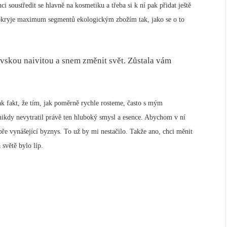
i soustředit se hlavně na kosmetiku a třeba si k ní pak přidat ještě
 pokryje maximum segmentů ekologickým zbožím tak, jako se o to
rovskou naivitou a snem změnit svět. Zůstala vám
šak fakt, že tím, jak poměrně rychle rosteme, často s mým
nikdy nevytratil právě ten hluboký smysl a esence. Abychom v ní
bře vynášející byznys. To už by mi nestačilo. Takže ano, chci měnit
světě bylo líp.