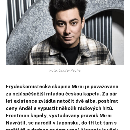
Foto: Ondřej Pýcha
Frýdeckomístecká skupina Mirai je považována
za nejúspěšnější mladou českou kapelu. Za pár
let existence zvládla natočit dvě alba, posbírat
ceny Anděl a vypustit několik rádiových hitů.
Frontman kapely, vystudovaný právník Mirai
Navrátil, se narodil v Japonsku, do tří let tam s
rodiči žil a dodnes se tam vrací. Necestuje však