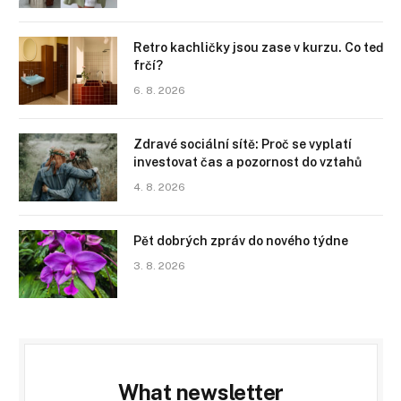
Retro kachličky jsou zase v kurzu. Co teď
frčí?
6. 8. 2026
Zdravé sociální sítě: Proč se vyplatí
investovat čas a pozornost do vztahů
4. 8. 2026
Pět dobrých zpráv do nového týdne
3. 8. 2026
What newsletter