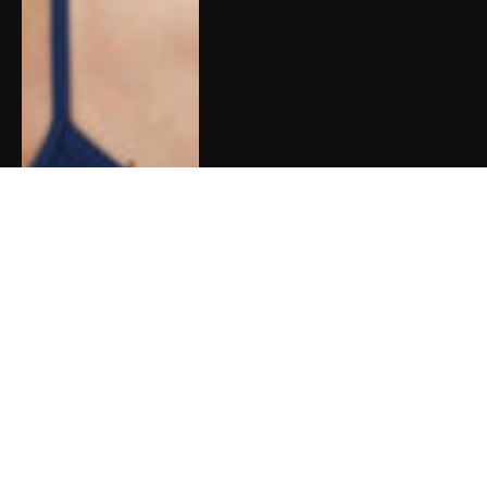
Zpověď Barbory Chuecos:
Synův autismus jsem se
naučila vnímat jako dar