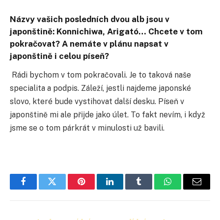
Názvy vašich posledních dvou alb jsou v
japonštině: Konnichiwa, Arigató… Chcete v tom
pokračovat? A nemáte v plánu napsat v
japonštině i celou píseň?
Rádi bychom v tom pokračovali. Je to taková naše
specialita a podpis. Záleží, jestli najdeme japonské
slovo, které bude vystihovat další desku. Píseň v
japonštině mi ale přĳde jako úlet. To fakt nevím, i když
jsme se o tom párkrát v minulosti už bavili.
Facebook
Twitter
Pinterest
LinkedIn
Tumblr
WhatsApp
E-
mail