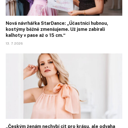
Nová návrhářka StarDance: „Účastníci hubnou,
kostýmy běžně zmenšujeme. Už jsme zabírali
kalhoty v pase až o 15 cm.“
13. 7. 2026
„Českým ženám nechybí cit pro krásu, ale odvaha