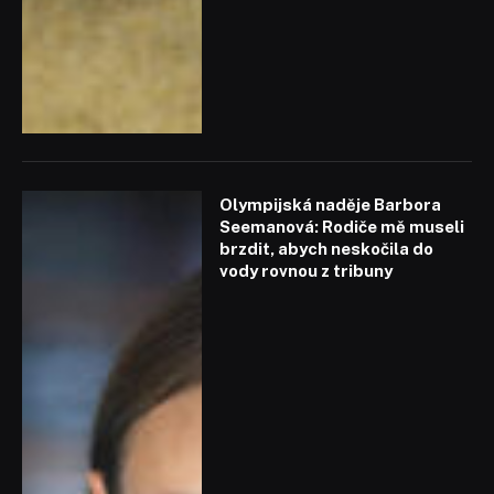
Olympijská naděje Barbora
Seemanová: Rodiče mě museli
brzdit, abych neskočila do
vody rovnou z tribuny