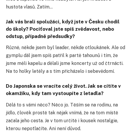
hustota vlasů. Zatím…
Jak vás brali spolužáci, když jste v Česku chodil
do školy? Pociťoval jste spíš zvědavost, nebo
odstup, případně předsudky?
Různě, někde jsem byl leader, někde otloukánek. Ale od
gymplu dál jsem spíš patřil k partě tahounů i tím, že
jsme měli kapelu a dělali jsme koncerty už od čtrnácti.
Na to holky letěly a s tím přicházelo i sebevědomí.
Do Japonska se vracíte celý život. Jak se cítíte v
okamžiku, kdy tam vystoupíte z letadla?
Dělá to s vámi něco? Něco jo. Těším se na rodinu, na
jídlo, člověk prostě tak nějak vnímá, že na tom místě
začala jeho cesta. Je v tom určitě i kousek nostalgie,
kterou nepotlačíte. Ani není důvod.