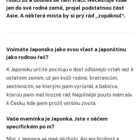
jen do své rodné země, projel podstatnou část
Asie. A některá místa by si prý rád „zopáknul“.
Vnímáte Japonsko jako svou vlast a japonštinu
jako rodnou řeč?
K Japonsku určitě pociťuju o dost odlišnější vztah než k
ostatním zemím, už jen kvůli rodině, bratrancům,
sestřenicím, se kterými jsem vyrůstal, a babičce,
kterou jsem měl hrozně rád. Nejsilnější pouto mám ale
k Česku, kde jsem prožil většinu života.
Vaše maminka je Japonka. Jste v něčem
specifickém po ní?
Moc z Japonce ve mně nezbylo. Asi jen hrubost a