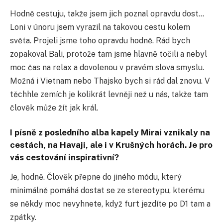
Hodně cestuju, takže jsem jich poznal opravdu dost…
Loni v únoru jsem vyrazil na takovou cestu kolem
světa. Projeli jsme toho opravdu hodně. Rád bych
zopakoval Bali, protože tam jsme hlavně točili a nebyl
moc čas na relax a dovolenou v pravém slova smyslu.
Možná i Vietnam nebo Thajsko bych si rád dal znovu. V
těchhle zemích je kolikrát levněji než u nás, takže tam
člověk může žít jak král.
I písně z posledního alba kapely Mirai vznikaly na
cestách, na Havaji, ale i v Krušných horách. Je pro
vás cestování inspirativní?
Je, hodně. Člověk přepne do jiného módu, který
minimálně pomáhá dostat se ze stereotypu, kterému
se někdy moc nevyhnete, když furt jezdíte po D1 tam a
zpátky.