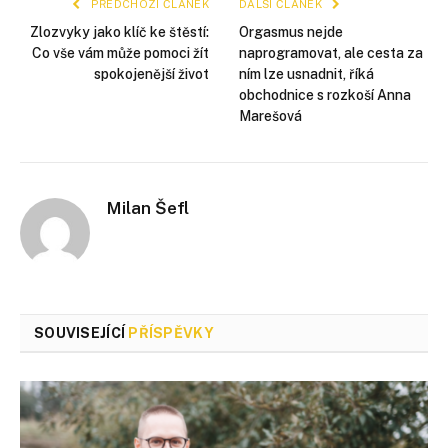
PŘEDCHOZÍ ČLÁNEK
DALŠÍ ČLÁNEK
Zlozvyky jako klíč ke štěstí:
Orgasmus nejde
Co vše vám může pomoci žít
naprogramovat, ale cesta za
spokojenější život
ním lze usnadnit, říká
obchodnice s rozkoší Anna
Marešová
Milan Šefl
SOUVISEJÍCÍ
PŘÍSPĚVKY