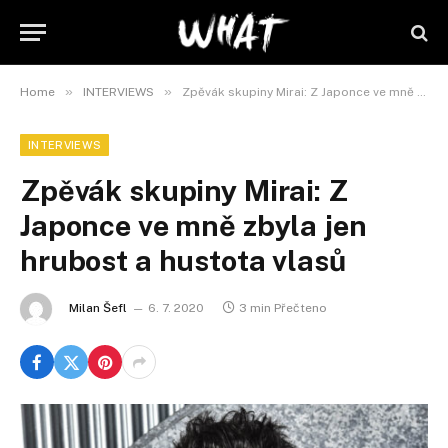
»
»
Home
INTERVIEWS
Zpěvák skupiny Mirai: Z Japonce ve mně zbyla jen hrubost a hustota vlasů
INTERVIEWS
Zpěvák skupiny Mirai: Z
Japonce ve mně zbyla jen
hrubost a hustota vlasů
Milan Šefl
6. 7. 2020
3 min Přečteno