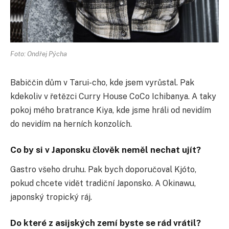
Foto: Ondřej Pýcha
Babiččin dům v Tarui-cho, kde jsem vyrůstal. Pak
kdekoliv v řetězci Curry House CoCo Ichibanya. A taky
pokoj mého bratrance Kiya, kde jsme hráli od nevidím
do nevidím na herních konzolích.
Co by si v Japonsku člověk neměl nechat ujít?
Gastro všeho druhu. Pak bych doporučoval Kjóto,
pokud chcete vidět tradiční Japonsko. A Okinawu,
japonský tropický ráj.
Do které z asijských zemí byste se rád vrátil?