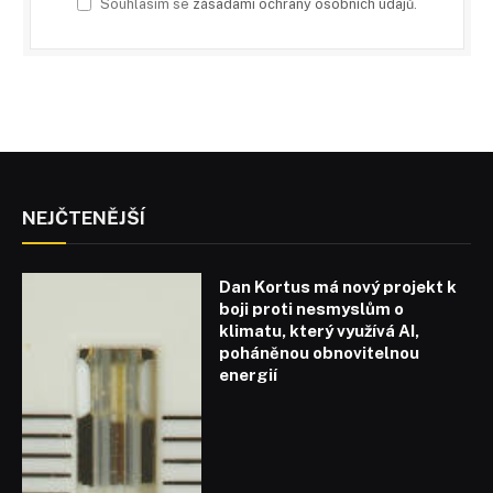
Souhlasím se
zásadami ochrany osobních údajů
.
NEJČTENĚJŠÍ
Dan Kortus má nový projekt k
boji proti nesmyslům o
klimatu, který využívá AI,
poháněnou obnovitelnou
energií