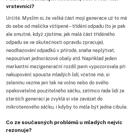
vrstevníci?
Určitě. Myslím si, že velká část mojí generace už to má
do sebe od malička vštípené – třídění odpadu (to je pak
ale smutné, když zjistíme, jak malá část tříděného
odpadu se ve skutečnosti opravdu zpracuje),
neodhazování odpadků v přírodě, snaha neplýtvat,
nepoužívat jednorázové obaly atd. Například jeden
markantní mezigenerační rozdíl jsem vypozorovala při
nakupování: spousta mladých lidí, včetně mě, si
zeleninu vezme jen tak na volno nebo do svého
opakovatelně použitelného sáčku, zatímco řada lidí ze
starších generací je zvyklá si vše zavázat do
mikrotenového sáčku, i kdyby to měla být jedna cibule.
Co ze současných problémů u mladých nejvíc
rezonuje?