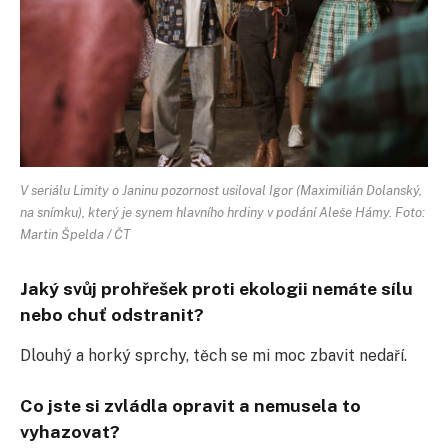
V seriálu Limity o Janinu pozornost usiloval Igor (Maximilián Dolanský,
na snímku), který je synem hlavního hrdiny v podání Aleše Hámy. Foto:
Martin Špelda / ČT
Jaký svůj prohřešek proti ekologii nemáte sílu
nebo chuť odstranit?
Dlouhý a horký sprchy, těch se mi moc zbavit nedaří.
Co jste si zvládla opravit a nemusela to
vyhazovat?