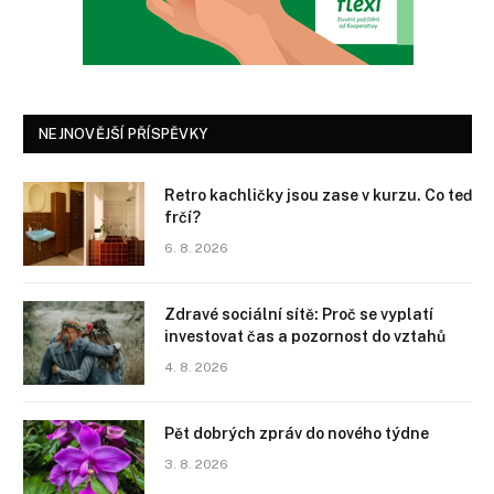
NEJNOVĚJŠÍ PŘÍSPĚVKY
Retro kachličky jsou zase v kurzu. Co teď
frčí?
6. 8. 2026
Zdravé sociální sítě: Proč se vyplatí
investovat čas a pozornost do vztahů
4. 8. 2026
Pět dobrých zpráv do nového týdne
3. 8. 2026