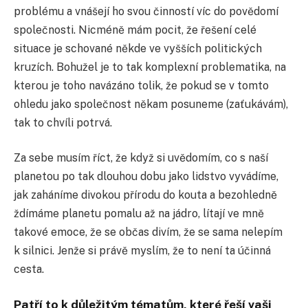
problému a vnášejí ho svou činností víc do povědomí
společnosti. Nicméně mám pocit, že řešení celé
situace je schované někde ve vyšších politických
kruzích. Bohužel je to tak komplexní problematika, na
kterou je toho navázáno tolik, že pokud se v tomto
ohledu jako společnost někam posuneme (zaťukávám),
tak to chvíli potrvá.
Za sebe musím říct, že když si uvědomím, co s naší
planetou po tak dlouhou dobu jako lidstvo vyvádíme,
jak zaháníme divokou přírodu do kouta a bezohledně
ždímáme planetu pomalu až na jádro, lítají ve mně
takové emoce, že se občas divím, že se sama nelepím
k silnici. Jenže si právě myslím, že to není ta účinná
cesta.
Patří to k důležitým tématům, které řeší vaši