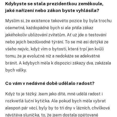
Kdybyste se stala prezidentkou zeměkoule,
jaké nařízení nebo zákon byste vyhlásila?
Myslím si, že existence takovéto pozice by byla trochu
ošemetná, každopádně bych si ale přála zákaz
jakéhokoliv ubližování zvířatům. Ať už jde o testování
nebo jejich bezdůvodné týrání. To se mě asi dotýká ze
všeho nejvíc, když vím o bytosti, která trpí jen kvůli
tomu, že je evolučně níž a nedokáže se adekvátně
bránit. A kdybych měla k dispozici zákazy dva, zakázala
bych války.
Co vám v nedávné době udělalo radost?
Když to je těžký. Jsem jako dítě, mně udělá radost i
rozkvetlá luční kytička. Ale pokud bych měla vybrat
alespoň pár věcí, byly by to tři dny v lázních, chvilková
návštěva sluníčka, to, že jsem dostala opětované