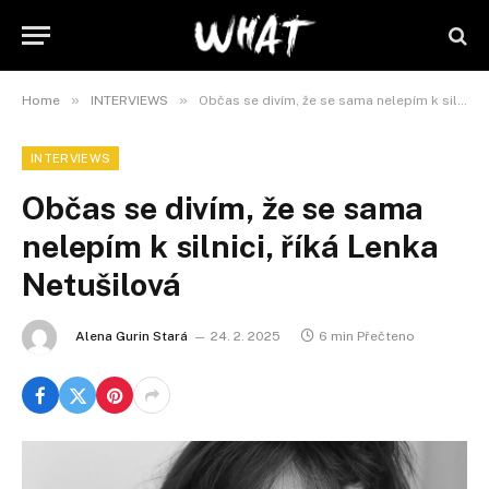
»
»
Home
INTERVIEWS
Občas se divím, že se sama nelepím k silnici, říká Lenka Netušilová
INTERVIEWS
Občas se divím, že se sama
nelepím k silnici, říká Lenka
Netušilová
Alena Gurin Stará
24. 2. 2025
6 min Přečteno