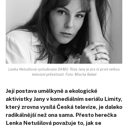
Lenka Netušilová vystudovala DAMU. Role Jany je pro ni první velkou
televizní příležitostí. Foto: Mischa Babel
Její postava umělkyně a ekologické
aktivistky Jany v komediálním seriálu Limity,
který zrovna vysílá Česká televize, je daleko
radikálnější než ona sama. Přesto herečka
Lenka Netušilová považuje to, jak se