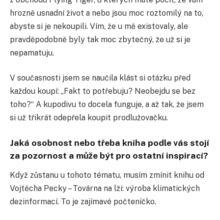
hrozně usnadní život a nebo jsou moc roztomilý na to,
abyste si je nekoupili. Vím, že u mě existovaly, ale
pravděpodobně byly tak moc zbytečný, že už si je
nepamatuju.
V současnosti jsem se naučila klást si otázku před
každou koupí: „Fakt to potřebuju? Neobejdu se bez
toho?“ A kupodivu to docela funguje, a až tak, že jsem
si už třikrát odepřela koupit prodlužovačku.
Jaká osobnost nebo třeba kniha podle vás stojí
za pozornost a může být pro ostatní inspirací?
Když zůstanu u tohoto tématu, musím zmínit knihu od
Vojtěcha Pecky – Továrna na lži: výroba klimatických
dezinformací. To je zajímavé počteníčko.