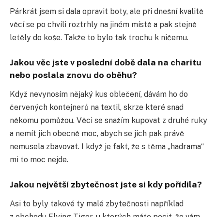
Párkrát jsem si dala opravit boty, ale při dnešní kvalitě
věcí se po chvíli roztrhly na jiném místě a pak stejně
letěly do koše. Takže to bylo tak trochu k ničemu.
Jakou věc jste v poslední době dala na charitu
nebo poslala znovu do oběhu?
Když nevynosím nějaký kus oblečení, dávám ho do
červených kontejnerů na textil, skrze které snad
někomu pomůžou. Věci se snažím kupovat z druhé ruky
a nemít jich obecně moc, abych se jich pak právě
nemusela zbavovat. I když je fakt, že s těma „hadrama“
mi to moc nejde.
Jakou největší zbytečnost jste si kdy pořídila?
Asi to byly takové ty malé zbytečnosti například
z obchodu Flying Tiger, u kterých máte pocit, že vám