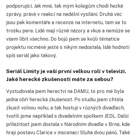
podporující. Jak mně, tak mým kolegům chodí hezké
zprávy, právě v reakci na nedělní vysílání. Druhá věc
jsou pak komentáře a recenze na internetu, tam se to
trošku pere. Lidé mají různé názory a vkus a nemůže se
všem líbit všechno. Do bojů jsem se kvůli tématice
projektu nicméně ještě s nikým nedostala, lidé hodnotí
spíš seriál jako takový.
Seriál Limity je vaší první velkou rolí v televizi.
Jaké herecké zkušenosti máte za sebou?
Vystudovala jsem herectví na DAMU, to pro mě byla
jedna obří herecká zkušenost. Po studiu jsem chtěla
zkusit volnou nohu, a tak hostuji v různých divadlech,
tvořili jsme například s divadelním spolkem JEDL. Další
příležitost jsem dostala v Národním divadle v Brně, kde
hraji postavu Clarice v inscenaci Sluha dvou pánů. Také