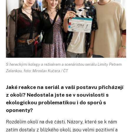
S hereckými kolegy a režisérem a scenáristou seriálu Limity Petrem
Zelenkou, foto: Miroslav Kučera / ČT
Jaké reakce na seriál a vaši postavu přicházejí
z okolí? Nedostala jste se v souvislosti s
ekologickou problematikou i do sporů s
oponenty?
Rozdělím okolí na dvě části. Názory, které se k nám
zatím dostaly z blízkého okolí, jsou velmi pozitivní a