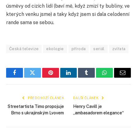
úsměvy od cizích lidí (baví mě, když zmizí ty bubliny, ve
kterých venku jsme) a taky když jsem si dala celodenní
rande sama se sebou.
Česká televize
ekologie
příroda
seriál
zvířata
Facebook
Twitter
Pinterest
LinkedIn
Tumblr
WhatsApp
E-
mail
PŘEDCHOZÍ ČLÁNEK
DALŠÍ ČLÁNEK
Streetartista Timo propojuje
Henry Cavill je
Brno s ukrajinským Lvovem
„ambasadorem elegance“