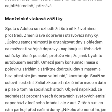
nejbližší rodině,“ přiznává.
Manželské vlakové zážitky
Spolu s Adelou se rozhodli žít šetrně k životnímu
prostředí. Změnili své dopravní i stravovací návyky.
„Úplnou samozřejmostí je organizovat dny s ohledem
na možnosti veřejné dopravy – naplánuju si třeba dvě
schůzky těsně po sobě, protože vím, že jinak bych to
autobusem nestihl. Omezil jsem konzumaci masa o
polovinu, střídám a striktně dodržuju dny s masem a
bez, přestože jím maso velmi rád,“ konstatuje. Snaží se
oslovit i ostatní. Začal zkoumat různé informace a data
a píše o tom na sociálních sítích. Objevil například, že
sedmdesát procent všech dopravních světových emisí
nepochází z lodí nebo letadel, ale z aut. Z těch aut, co
nám parkují před našimi domy. „Nikoho ale nenutím, jen