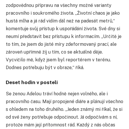
zodpovědnou přípravu na všechny možné varianty
pracovního i soukromého života. „Životní chaos je jako
hustá mlha a já rád vidím dál než na padesát metrů,“
komentuje svůj přístup k uspořádání života. Své dny si
neumí představit bez přístupu k informacím. „Určitě je
to tím, že jsem do jisté míry zdeformovaný prací, ale
zároveň upřímně žĳ u tím, co se aktuálně děje.
Vycvičilo mě, když jsem byl reportérem v terénu.
Dodnes potřebuju být v obraze,“ říká.
Deset hodin v posteli
Se ženou Adelou tráví hodně nejen volného, ale i
pracovního času. Mají propojené diáře a plánují všechno
s ohledem na toho druhého. „Jeden známý mi říkal, že si
od své ženy potřebuje odpočinout. Já odpočívám s ní,
protože mám její přítomnost rád. Každý z nás občas