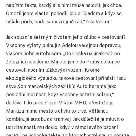
nabízím fakta, každý si s nimi může naložit, jak chce.
Omezil jsem vlastní pohodlí, jdu příkladem a když se
někdo přidá, budu samozřejmě rád,“ říká Viktor.
Jak souzní s šetrným životem jeho záliba v cestování?
Všechny výlety plánují s Adelou veřejnou dopravou,
vlakem nebo autobusem. „Do Česka už jinak než po
železnici nejedeme. Minule jsme do Prahy dokonce
cestovali nočním lůžkovým vozem. Kromě
ekologického výsledku takové cestování přináší i řadu
skvělých manželských zážitků! Auto bereme jako
poslední možnost, když všechny ostatní selžou,“
dodává. I do práce jezdí Viktor MHD, přestože je
Markíza mimo město a chvíli to trvá. Většinou
kombinuje autobus a tramvaj. Jak důležité je mluvit o
udržitelnosti, mu došlo, když v rámci svého bádání
narazil na vědecká fakta, ze kterých vyplývá, že není za