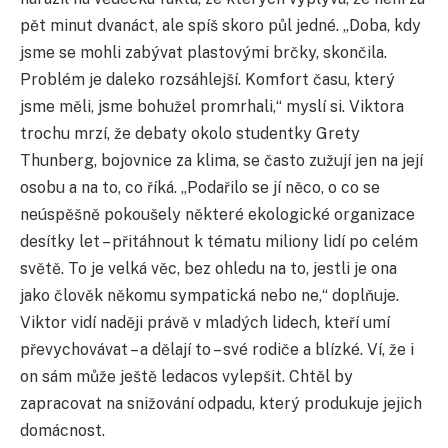
pět minut dvanáct, ale spíš skoro půl jedné. „Doba, kdy
jsme se mohli zabývat plastovými brčky, skončila.
Problém je daleko rozsáhlejší. Komfort času, který
jsme měli, jsme bohužel promrhali,“ myslí si. Viktora
trochu mrzí, že debaty okolo studentky Grety
Thunberg, bojovnice za klima, se často zužují jen na její
osobu a na to, co říká. „Podařilo se jí něco, o co se
neúspěšně pokoušely některé ekologické organizace
desítky let – přitáhnout k tématu miliony lidí po celém
světě. To je velká věc, bez ohledu na to, jestli je ona
jako člověk někomu sympatická nebo ne,“ doplňuje.
Viktor vidí naději právě v mladých lidech, kteří umí
převychovávat – a dělají to – své rodiče a blízké. Ví, že i
on sám může ještě ledacos vylepšit. Chtěl by
zapracovat na snižování odpadu, který produkuje jejich
domácnost.