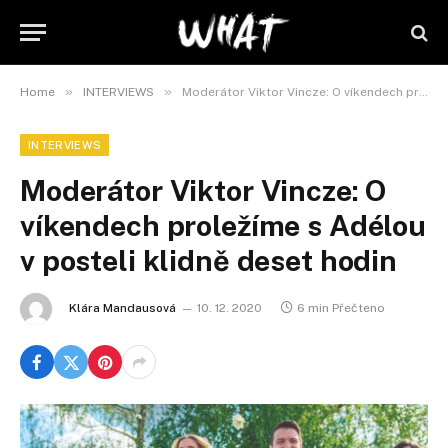
»
»
Home
INTERVIEWS
Moderátor Viktor Vincze: O víkendech proležíme s Adélou v posteli klidně deset hodin
INTERVIEWS
Moderátor Viktor Vincze: O
víkendech proležíme s Adélou
v posteli klidně deset hodin
Klára Mandausová
10. 12. 2020
6 min Přečteno