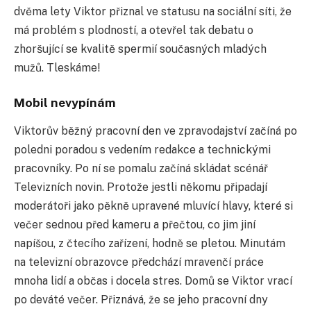
dvěma lety Viktor přiznal ve statusu na sociální síti, že
má problém s plodností, a otevřel tak debatu o
zhoršující se kvalitě spermií současných mladých
mužů. Tleskáme!
Mobil nevypínám
Viktorův běžný pracovní den ve zpravodajství začíná po
poledni poradou s vedením redakce a technickými
pracovníky. Po ní se pomalu začíná skládat scénář
Televizních novin. Protože jestli někomu připadají
moderátoři jako pěkně upravené mluvící hlavy, které si
večer sednou před kameru a přečtou, co jim jiní
napíšou, z čtecího zařízení, hodně se pletou. Minutám
na televizní obrazovce předchází mravenčí práce
mnoha lidí a občas i docela stres. Domů se Viktor vrací
po deváté večer. Přiznává, že se jeho pracovní dny