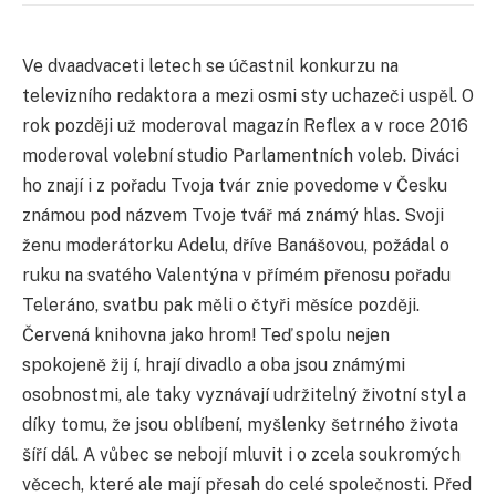
Ve dvaadvaceti letech se účastnil konkurzu na
televizního redaktora a mezi osmi sty uchazeči uspěl. O
rok později už moderoval magazín Reflex a v roce 2016
moderoval volební studio Parlamentních voleb. Diváci
ho znají i z pořadu Tvoja tvár znie povedome v Česku
známou pod názvem Tvoje tvář má známý hlas. Svoji
ženu moderátorku Adelu, dříve Banášovou, požádal o
ruku na svatého Valentýna v přímém přenosu pořadu
Teleráno, svatbu pak měli o čtyři měsíce později.
Červená knihovna jako hrom! Teď spolu nejen
spokojeně žĳ í, hrají divadlo a oba jsou známými
osobnostmi, ale taky vyznávají udržitelný životní styl a
díky tomu, že jsou oblíbení, myšlenky šetrného života
šíří dál. A vůbec se nebojí mluvit i o zcela soukromých
věcech, které ale mají přesah do celé společnosti. Před