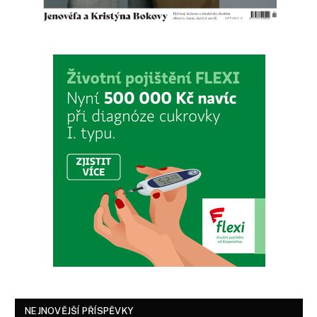
NEJNOVĚJŠÍ PŘÍSPĚVKY