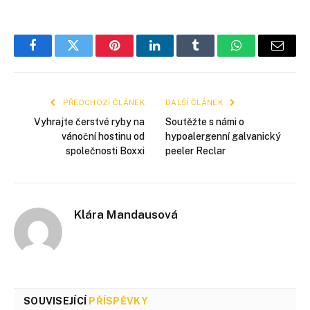
Facebook
Twitter
Pinterest
LinkedIn
Tumblr
WhatsApp
E-
mail
PŘEDCHOZÍ ČLÁNEK
DALŠÍ ČLÁNEK
Vyhrajte čerstvé ryby na
Soutěžte s námi o
vánoční hostinu od
hypoalergenní galvanický
společnosti Boxxi
peeler Reclar
Klára Mandausová
SOUVISEJÍCÍ
PŘÍSPĚVKY