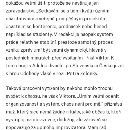
dokážou velmi lišit, protože se nevěnuje jen
zpravodajství. „Setkávám se s lidmi kvůli různým
charitativním a veřejně prospěšným projektům,
účastním se konferencí, přednášek nebo besed,
například se studenty. V redakci je naopak systém
práce relativně stabilní, přestože samotný proces
vzniku zpráv umí být velmi dynamický, hlavně v
posledních minutách před vysíláním,“ říká Viktor. K
tomu hrají s Adelou divadlo, po Slovensku a Česku jezdí
s hrou Odchody vlaků v režii Petra Zelenky.
Takové pracovní vytížení by někoho mohlo trochu
svádět k chaosu, ne však Viktora. „Umím velmi ocenit
organizovanost a systém, chaos není pro mě,“ přiznává
muž, který sice nemá žádné rituály, jaké občas ti, kteří
vystupují na obrazovce, dodržují, ale zároveň se
nepovažuje za úplného improvizátora. Mám rád