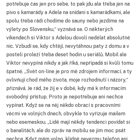
potřebuje čas jen pro sebe, to pak jdu ale třeba jen na
pivo s kamarády a Adela na snídani s kamarádkami, ale
spolu třeba rádi chodíme do sauny nebo jezdíme na
výlety po Slovensku,“ vyznává se. O některých
víkendech si Viktor s Adelou dovolí nedělat absolutně
nic. Vzbudí se, kdy chtějí, nevytáhnou paty z domu a v
posteli proleží třeba deset hodin u seriálů. Mobil ale
Viktor nevypíná nikdy a jak říká, nepřipadá si kvůli tomu
špatně. „Svět on-line je pro mě zdrojem informací, a ty
ovlivňují chod mého života, moje rozhodnutí i názory,“
přiznává. Je rád, že žĳ e v době, kdy má k informacím
svobodný přístup. Proto je nepotřebuje ani nechce
vypínat. Když se na něj někdo obrací s pracovními
věcmi ve volných dnech, obvykle to vyřizuje mailem
nebo esemeskou. „Lidé mají někdy tendenci povídat si
o banalitách, ale do zpráv na mobilu se jim moc psát
nechce. Když mám volno, klidně nevezmu telefon ani