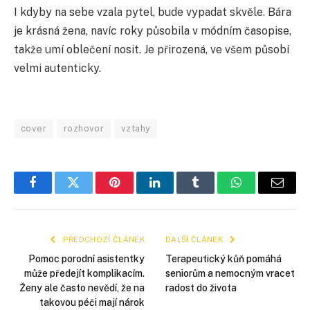
I kdyby na sebe vzala pytel, bude vypadat skvěle. Bára
je krásná žena, navíc roky působila v módním časopise,
takže umí oblečení nosit. Je přirozená, ve všem působí
velmi autenticky.
cover
rozhovor
vztahy
Facebook
Twitter
Pinterest
LinkedIn
Tumblr
WhatsApp
E-
mail
PŘEDCHOZÍ ČLÁNEK
DALŠÍ ČLÁNEK
Pomoc porodní asistentky
Terapeutický kůň pomáhá
může předejít komplikacím.
seniorům a nemocným vracet
Ženy ale často nevědí, že na
radost do života
takovou péči mají nárok