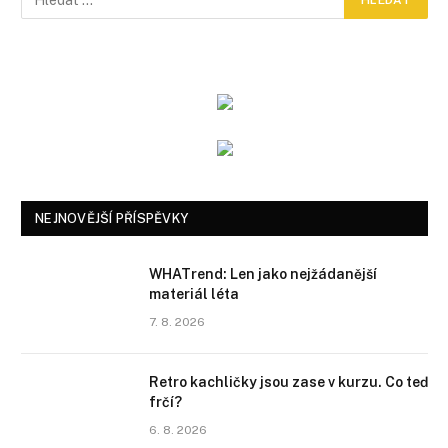
NEJNOVĚJŠÍ PŘÍSPĚVKY
WHATrend: Len jako nejžádanější
materiál léta
7. 8. 2026
Retro kachličky jsou zase v kurzu. Co teď
frčí?
6. 8. 2026