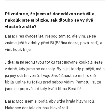
Přiznám se, že jsem až donedávna netušila,
nakolik jste si blízké. Jak dlouho se vy dvě
vlastně znáte?
Bára:
Přes dvacet let. Nepočítám to, ale vím, že se
známe ještě z doby před Bi (Bářina dcera, pozn. red.), a
vím, kolik Bi je.
Jitka:
Já na jednu tvou fotku fascinovaně koukala ještě
v době, kdy jsme se neznaly. Byla jsi tehdy plnější, měla
jsi jiný odstín vlasů. Tvoje živočišnost se mi hrozně
líbila, úplně tu fotku před sebou vidím. Pamatuji si, že
jsme se poprvé setkaly kvůli filmu Bestiář.
Bára:
Moc jsem si přála, aby Jitka hrála hlavní roli.
Nakonec dostala druhou hlavní roli.