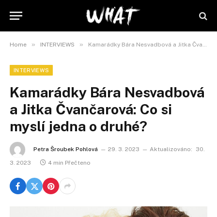
»
»
Home
INTERVIEWS
Kamarádky Bára Nesvadbová a Jitka Čvančarová: Co si myslí jedna o druhé?
INTERVIEWS
Kamarádky Bára Nesvadbová
a Jitka Čvančarová: Co si
myslí jedna o druhé?
Petra Šroubek Pohlová
29. 3. 2023
Aktualizováno:
30.
3. 2023
4 min Přečteno