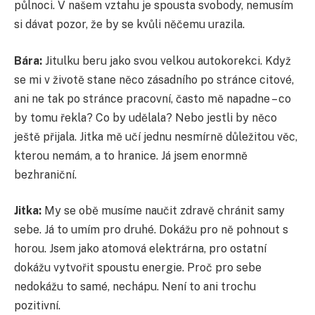
půlnoci. V našem vztahu je spousta svobody, nemusím
si dávat pozor, že by se kvůli něčemu urazila.
Bára:
Jitulku beru jako svou velkou autokorekci. Když
se mi v životě stane něco zásadního po stránce citové,
ani ne tak po stránce pracovní, často mě napadne – co
by tomu řekla? Co by udělala? Nebo jestli by něco
ještě přijala. Jitka mě učí jednu nesmírně důležitou věc,
kterou nemám, a to hranice. Já jsem enormně
bezhraniční.
Jitka:
My se obě musíme naučit zdravě chránit samy
sebe. Já to umím pro druhé. Dokážu pro ně pohnout s
horou. Jsem jako atomová elektrárna, pro ostatní
dokážu vytvořit spoustu energie. Proč pro sebe
nedokážu to samé, nechápu. Není to ani trochu
pozitivní.