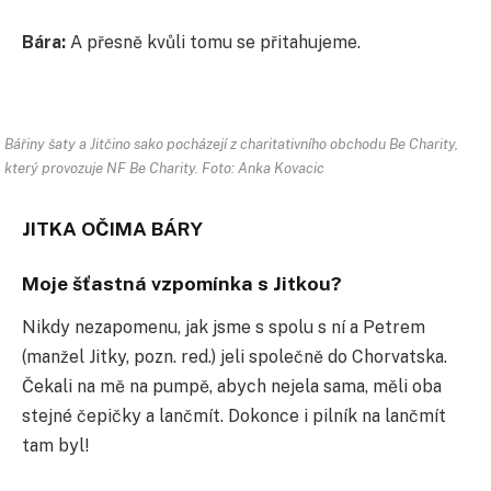
Bára:
A přesně kvůli tomu se přitahujeme.
Bářiny šaty a Jitčino sako pocházejí z charitativního obchodu Be Charity,
který provozuje NF Be Charity. Foto: Anka Kovacic
JITKA OČIMA BÁRY
Moje šťastná vzpomínka s Jitkou?
Nikdy nezapomenu, jak jsme s spolu s ní a Petrem
(manžel Jitky, pozn. red.) jeli společně do Chorvatska.
Čekali na mě na pumpě, abych nejela sama, měli oba
stejné čepičky a lančmít. Dokonce i pilník na lančmít
tam byl!