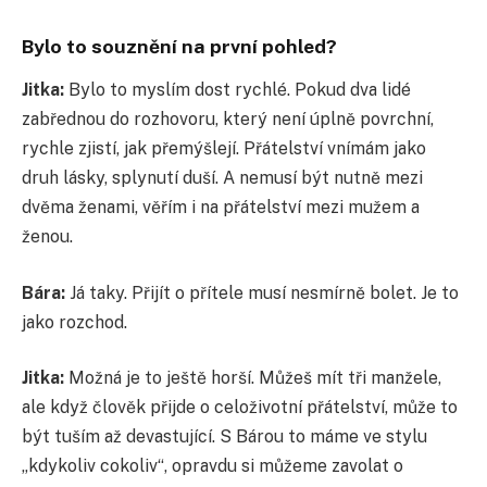
Bylo to souznění na první pohled?
Jitka:
Bylo to myslím dost rychlé. Pokud dva lidé
zabřednou do rozhovoru, který není úplně povrchní,
rychle zjistí, jak přemýšlejí. Přátelství vnímám jako
druh lásky, splynutí duší. A nemusí být nutně mezi
dvěma ženami, věřím i na přátelství mezi mužem a
ženou.
Bára:
Já taky. Přijít o přítele musí nesmírně bolet. Je to
jako rozchod.
Jitka:
Možná je to ještě horší. Můžeš mít tři manžele,
ale když člověk přijde o celoživotní přátelství, může to
být tuším až devastující. S Bárou to máme ve stylu
„kdykoliv cokoliv“, opravdu si můžeme zavolat o