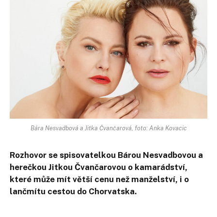
Bára Nesvadbová a Jitka Čvančarová, foto: Anka Kovacic
Rozhovor se spisovatelkou Bárou Nesvadbovou a
herečkou Jitkou Čvančarovou o kamarádství,
které může mít větší cenu než manželství, i o
lančmítu cestou do Chorvatska.