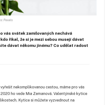
to: Pexels
bo vás svátek zamilovaných nechává
do říkal, že si je mezi sebou musejí dávat
musíte dávat někomu jinému? Co udělat radost
 vyřešit nekomplikovanou cestou, máme pro vás
oku 2020 ho vede Mia Zemanová. Valentýnské kytice
elikostech. Kytice si můžete vyzvednout na