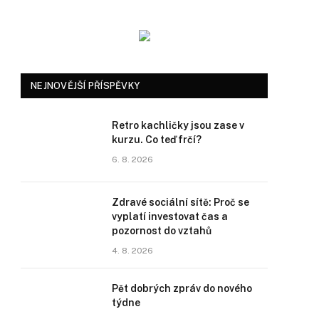
NEJNOVĚJŠÍ PŘÍSPĚVKY
Retro kachličky jsou zase v
kurzu. Co teď frčí?
6. 8. 2026
Zdravé sociální sítě: Proč se
vyplatí investovat čas a
pozornost do vztahů
4. 8. 2026
Pět dobrých zpráv do nového
týdne