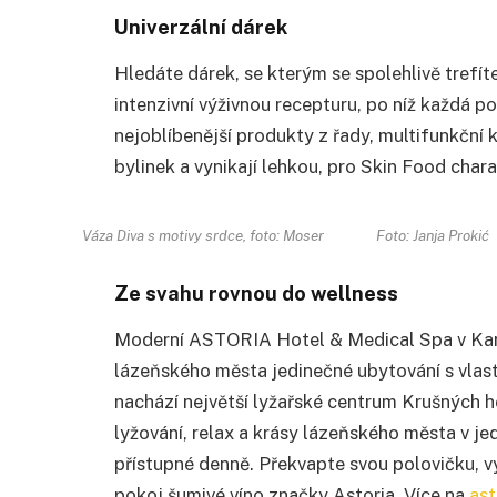
Univerzální dárek
Hledáte dárek, se kterým se spolehlivě trefí
intenzivní výživnou recepturu, po níž každá p
nejoblíbenější produkty z řady, multifunkční 
bylinek a vynikají lehkou, pro Skin Food chara
Váza Diva s motivy srdce, foto: Moser
Foto: Janja Prokić
Ze svahu rovnou do wellness
Moderní ASTORIA Hotel & Medical Spa v Karl
lázeňského města jedinečné ubytování s vlast
nachází největší lyžařské centrum Krušných ho
lyžování, relax a krásy lázeňského města v 
přístupné denně. Překvapte svou polovičku, vy
pokoj šumivé víno značky Astoria. Více na
ast