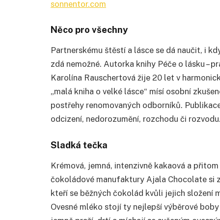
sonnentor.com
Něco pro všechny
Partnerskému štěstí a lásce se dá naučit, i 
zdá nemožné. Autorka knihy Péče o lásku – pr
Karolína Rauschertová žije 20 let v harmonic
„malá kniha o velké lásce“ mísí osobní zkuše
postřehy renomovaných odborníků. Publikace s
odcizení, nedorozumění, rozchodu či rozvodu
Sladká tečka
Krémová, jemná, intenzivně kakaová a přitom
čokoládové manufaktury Ajala Chocolate si z
kteří se běžných čokolád kvůli jejich složení
Ovesné mléko stojí ty nejlepší výběrové boby