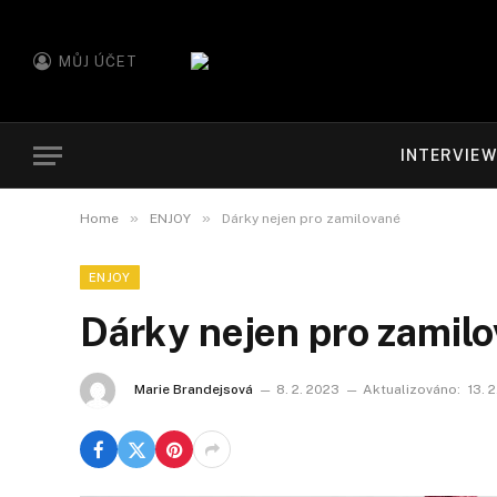
MŮJ ÚČET
INTERVIE
»
»
Home
ENJOY
Dárky nejen pro zamilované
ENJOY
Dárky nejen pro zamil
Marie Brandejsová
8. 2. 2023
Aktualizováno:
13. 