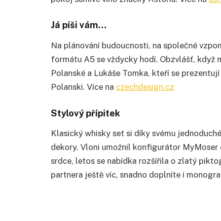
Já píši vám…
Na plánování budoucnosti, na společné vzpom
formátu A5 se vždycky hodí. Obzvlášť, když m
Polanské a Lukáše Tomka, kteří se prezentují
Polanski. Více na
czechdesign.cz
Stylový přípitek
Klasický whisky set si díky svému jednoduch
dekory. Vloni umožnil konfigurátor MyMoser 
srdce, letos se nabídka rozšířila o zlatý pik
partnera ještě víc, snadno doplníte i monogr