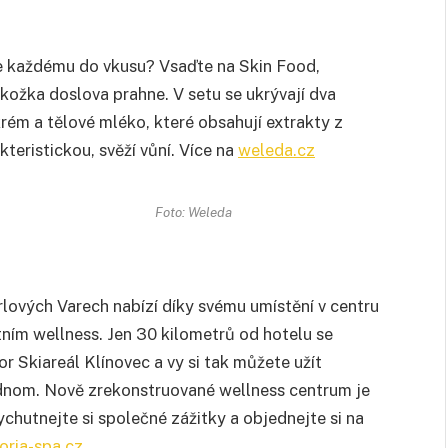
te každému do vkusu? Vsaďte na Skin Food,
okožka doslova prahne. V setu se ukrývají dva
krém a tělové mléko, které obsahují extrakty z
kteristickou, svěží vůní. Více na
weleda.cz
Foto: Weleda
ových Varech nabízí díky svému umístění v centru
ním wellness. Jen 30 kilometrů od hotelu se
r Skiareál Klínovec a vy si tak můžete užít
jednom. Nově zrekonstruované wellness centrum je
chutnejte si společné zážitky a objednejte si na
oria-spa.cz