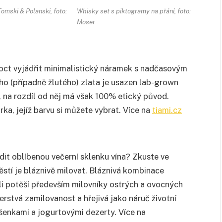
Tomski & Polanski, foto:
Whisky set s piktogramy na přání, foto:
Moser
oct vyjádřit minimalistický náramek s nadčasovým
ho (případně žlutého) zlata je usazen lab-grown
, na rozdíl od něj má však 100% etický původ.
ka, jejíž barvu si můžete vybrat. Více na
tiami.cz
adit oblíbenou večerní sklenku vína? Zkuste ve
stí je bláznivě milovat. Bláznivá kombinace
lli potěší především milovníky ostrých a ovocných
čerstvá zamilovanost a hřejivá jako náruč životní
ušenkami a jogurtovými dezerty. Více na