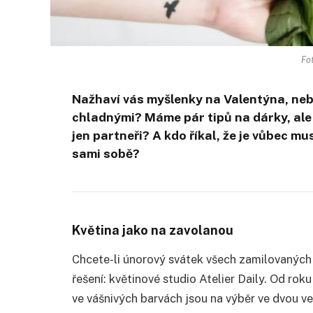
Fo
Nažhaví vás myšlenky na Valentýna, ne
chladnými? Máme pár tipů na dárky, ale k
jen partneři? A kdo říkal, že je vůbec 
sami sobě?
Květina jako na zavolanou
Chcete-li únorový svátek všech zamilovaných
řešení: květinové studio Atelier Daily. Od r
ve vášnivých barvách jsou na výběr ve dvou v