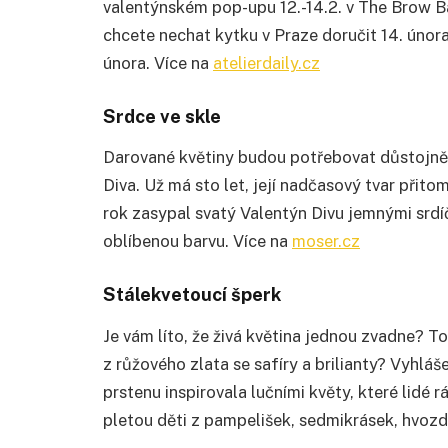
valentýnském pop-upu 12.-14.2. v The Brow B
chcete nechat kytku v Praze doručit 14. února
února. Více na
atelierdaily.cz
Srdce ve skle
Darované květiny budou potřebovat důstojně 
Diva. Už má sto let, její nadčasový tvar přito
rok zasypal svatý Valentýn Divu jemnými srdí
oblíbenou barvu. Více na
moser.cz
Stálekvetoucí šperk
Je vám líto, že živá květina jednou zvadne? T
z růžového zlata se safíry a brilianty? Vyhlá
prstenu inspirovala lučními květy, které lidé r
pletou děti z pampelišek, sedmikrásek, hvoz