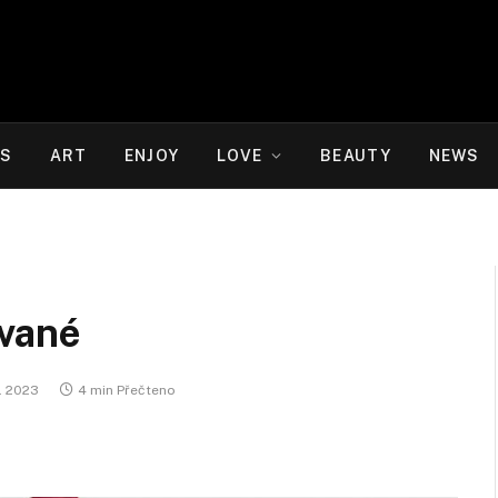
WS
ART
ENJOY
LOVE
BEAUTY
NEWS
ované
2. 2023
4 min Přečteno