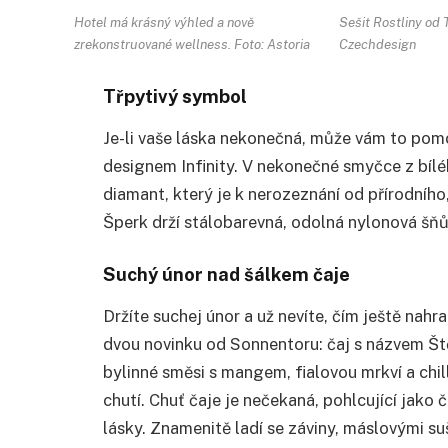
Hotel má krásný výhled a nově
Sešit Rostliny od 
zrekonstruované wellness. Foto: Astoria
Czechdesign
Třpytivý symbol
Je-li vaše láska nekonečná, může vám to pom
designem Infinity. V nekonečné smyčce z bílé
diamant, který je k nerozeznání od přírodního
Šperk drží stálobarevná, odolná nylonová šňůr
Suchý únor nad šálkem čaje
Držíte suchej únor a už nevíte, čím ještě nahr
dvou novinku od Sonnentoru: čaj s názvem Ště
bylinné směsi s mangem, fialovou mrkví a chi
chutí. Chuť čaje je nečekaná, pohlcující jako 
lásky. Znamenitě ladí se záviny, máslovými s