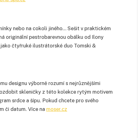
ínky nebo na cokoli jiného… Sešit v praktickém
á originální pestrobarevnou obálku od Ilony
 jako čtyřruké ilustrátorské duo Tomski &
ému designu výborně rozumí s nejrůznějšími
ozdobit skleničky z této kolekce rytým motivem
togram srdce a šípu. Pokud chcete pro svého
am či datum. Více na
moser.cz