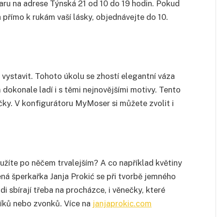
aru na adrese Týnská 21 od 10 do 19 hodin. Pokud
 přímo k rukám vaší lásky, objednávejte do 10.
vystavit. Tohoto úkolu se zhostí elegantní váza
m dokonale ladí i s těmi nejnovějšími motivy. Tento
čky. V konfigurátoru MyMoser si můžete zvolit i
oužíte po něčem trvalejším? A co například květiny
šená šperkařka Janja Prokić se při tvorbě jemného
ádi sbírají třeba na procházce, i věnečky, které
díků nebo zvonků. Více na
janjaprokic.com