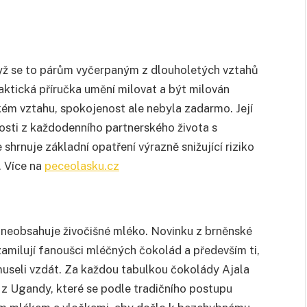
když se to párům vyčerpaným z dlouholetých vztahů
aktická příručka umění milovat a být milován
kém vztahu, spokojenost ale nebyla zadarmo. Její
nosti z každodenního partnerského života s
hrnuje základní opatření výrazně snižující riziko
. Více na
peceolasku.cz
 neobsahuje živočišné mléko. Novinku z brněnské
amilují fanoušci mléčných čokolád a především ti,
 museli vzdát. Za každou tabulkou čokolády Ajala
 z Ugandy, které se podle tradičního postupu