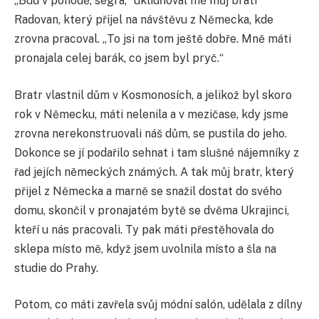
„Buď v pohodě, ségra,“ uklidňoval mě můj bratr
Radovan, který přijel na návštěvu z Německa, kde
zrovna pracoval. „To jsi na tom ještě dobře. Mně máti
pronajala celej barák, co jsem byl pryč.“
Bratr vlastnil dům v Kosmonosích, a jelikož byl skoro
rok v Německu, máti nelenila a v mezičase, kdy jsme
zrovna nerekonstruovali náš dům, se pustila do jeho.
Dokonce se jí podařilo sehnat i tam slušné nájemníky z
řad jejích německých známých. A tak můj bratr, který
přijel z Německa a marně se snažil dostat do svého
domu, skončil v pronajatém bytě se dvěma Ukrajinci,
kteří u nás pracovali. Ty pak máti přestěhovala do
sklepa místo mě, když jsem uvolnila místo a šla na
studie do Prahy.
Potom, co máti zavřela svůj módní salón, udělala z dílny