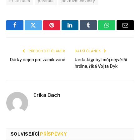
Erika Bach
povídka
pozitivní covídky
Facebook
Twitter
Pinterest
LinkedIn
Tumblr
WhatsApp
E-
mail
PŘEDCHOZÍ ČLÁNEK
DALŠÍ ČLÁNEK
Dárky nejen pro zamilované
Jarda Jágr byl můj největší
hrdina, říká Vojta Dyk
Erika Bach
SOUVISEJÍCÍ
PŘÍSPĚVKY