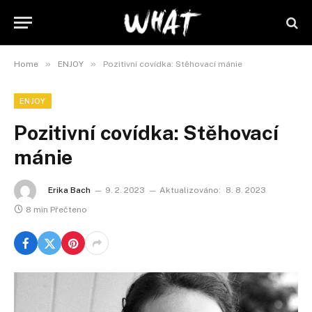
»
»
Home
ENJOY
Pozitivní covídka: Stěhovací mánie
ENJOY
Pozitivní covídka: Stěhovací
mánie
Erika Bach
9. 2. 2023
Aktualizováno:
8. 8. 2023
8 min Přečteno