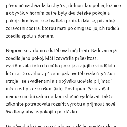
původně nacházela kuchyň s jídelnou, koupelna, ložnice
a obývák, v horním patře byly dva dětské pokoje a
pokoj s kuchyní, kde bydlela prateta Marie, původně
zdravotní sestra, kterou máti po emigraci jejích rodičů
zdědila spolu s domem.
Nejprve se z domu odstěhoval můj bratr Radovan a já
zdědila jeho pokoj. Máti zavětřila příležitost,
vystěhovala tetu do mého pokoje a z jejího si udělala
ložnici. Do svého v přízemí pak nastěhovala čtyři šicí
stroje i se švadlenami a z obýváku udělala přijímací
místnost pro zkoušení šatů. Postupem času začal
mamce módní salón celkem slušně vydělávat, takže
zákonitě potřebovala rozšířit výrobu a přijmout nové
švadleny, aby uspokojila poptávku.
Do původní ložnice se už ale nic dalšího nevtěsnalo, a