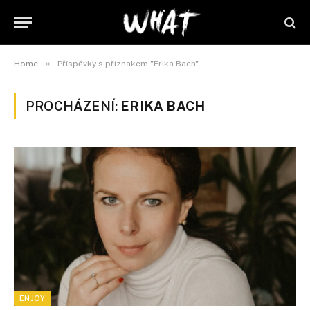
»
Home
Příspěvky s příznakem "Erika Bach"
PROCHÁZENÍ:
ERIKA BACH
ENJOY