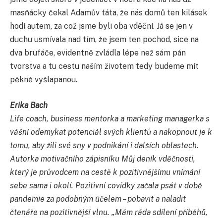
masňácky čekal Adamův táta, že nás domů ten kilásek
hodí autem, za což jsme byli oba vděční. Já se jen v
duchu usmívala nad tím, že jsem ten pochod, sice na
dva brufáče, evidentně zvládla lépe než sám pán
tvorstva a tu cestu naším životem tedy budeme mít
pěkně vyšlapanou.
Erika Bach
Life coach, business mentorka a marketing managerka s
vášní odemykat potenciál svých klientů a nakopnout je k
tomu, aby žili své sny v podnikání i dalších oblastech.
Autorka motivačního zápisníku Můj deník vděčnosti,
který je průvodcem na cestě k pozitivnějšímu vnímání
sebe sama i okolí. Pozitivní covídky začala psát v době
pandemie za podobným účelem – pobavit a naladit
čtenáře na pozitivnější vlnu. „Mám ráda sdílení příběhů,