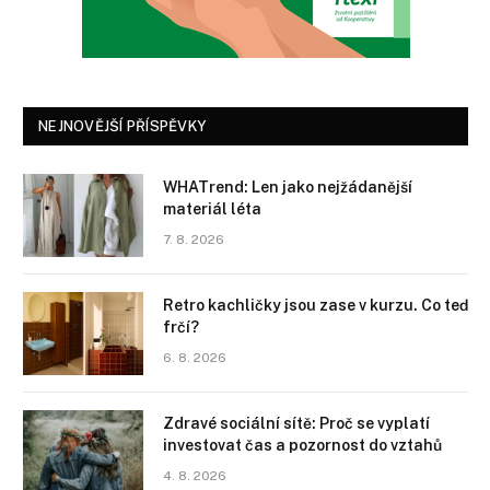
NEJNOVĚJŠÍ PŘÍSPĚVKY
WHATrend: Len jako nejžádanější
materiál léta
7. 8. 2026
Retro kachličky jsou zase v kurzu. Co teď
frčí?
6. 8. 2026
Zdravé sociální sítě: Proč se vyplatí
investovat čas a pozornost do vztahů
4. 8. 2026