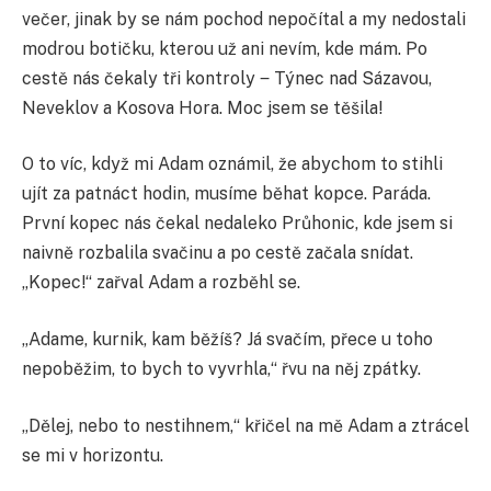
večer, jinak by se nám pochod nepočítal a my nedostali
modrou botičku, kterou už ani nevím, kde mám. Po
cestě nás čekaly tři kontroly ‒ Týnec nad Sázavou,
Neveklov a Kosova Hora. Moc jsem se těšila!
O to víc, když mi Adam oznámil, že abychom to stihli
ujít za patnáct hodin, musíme běhat kopce. Paráda.
První kopec nás čekal nedaleko Průhonic, kde jsem si
naivně rozbalila svačinu a po cestě začala snídat.
„Kopec!“ zařval Adam a rozběhl se.
„Adame, kurnik, kam běžíš? Já svačím, přece u toho
nepoběžim, to bych to vyvrhla,“ řvu na něj zpátky.
„Dělej, nebo to nestihnem,“ křičel na mě Adam a ztrácel
se mi v horizontu.