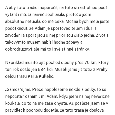
A aby tuto tradici neporušil, na tuto strastiplnou pouť
vytáhl i mě. Já naivně souhlasila, protože jsem
absolutně netušila, co mě čeká. Možná bych měla ještě
podotknout, že Adam je sportovec tělem i duší a
závodění a sport jsou u něj prioritou číslo jedna. Život s
takovýmto mužem nabízí hodně zábavy a
dobrodružství, ale má to i své stinné stránky.
Například musíte ujít pochod dlouhý přes 70 km, který
ten rok došlo jen 894 lidí. Museli jsme jít totiž z Prahy
celou trasu Karla Kulleho.
„Samozřejmě. Přece nepolezeme někde z půlky, to se
nepočítá,“ oznámil mi Adam, když jsem na něj nevěřícně
koukala, co to na mě zase chystá. Až posléze jsem se v
pravidlech pochodu dočetla, že tato trasa je doslova