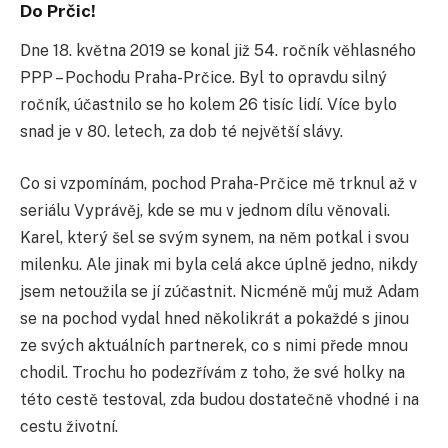
Do Prčic!
Dne 18. května 2019 se konal již 54. ročník věhlasného
PPP – Pochodu Praha-Prčice. Byl to opravdu silný
ročník, účastnilo se ho kolem 26 tisíc lidí. Více bylo
snad je v 80. letech, za dob té největší slávy.
Co si vzpomínám, pochod Praha-Prčice mě trknul až v
seriálu Vyprávěj, kde se mu v jednom dílu věnovali.
Karel, který šel se svým synem, na něm potkal i svou
milenku. Ale jinak mi byla celá akce úplně jedno, nikdy
jsem netoužila se jí zúčastnit. Nicméně můj muž Adam
se na pochod vydal hned několikrát a pokaždé s jinou
ze svých aktuálních partnerek, co s nimi přede mnou
chodil. Trochu ho podezřívám z toho, že své holky na
této cestě testoval, zda budou dostatečně vhodné i na
cestu životní.