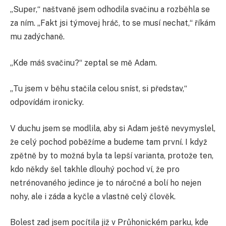
„Super,“ naštvaně jsem odhodila svačinu a rozběhla se
za ním. „Fakt jsi týmovej hráč, to se musí nechat,“ říkám
mu zadýchaně.
„Kde máš svačinu?“ zeptal se mě Adam.
„Tu jsem v běhu stačila celou sníst, si představ,“
odpovídám ironicky.
V duchu jsem se modlila, aby si Adam ještě nevymyslel,
že celý pochod poběžíme a budeme tam první. I když
zpětně by to možná byla ta lepší varianta, protože ten,
kdo někdy šel takhle dlouhý pochod ví, že pro
netrénovaného jedince je to náročné a bolí ho nejen
nohy, ale i záda a kyčle a vlastně celý člověk.
Bolest zad jsem pocítila již v Průhonickém parku, kde