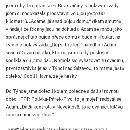
jsem chytla i první krizi. Bez svačiny, s bolavými zády,
jsem si nedokázala představit, že ujdu ještě 60
kilometrů. „Adame, já snad půjdu domu,“ říkám smutně
v naději, že Říčany jsou na dohled a Adam se mnou jako
správnej chlap půjde přece domů a bude mi foukat na
ty moje bolavý záda. „Dej si brufen,“ nabídl mi Adam
suše růžovou pilulku, kterou jsem tedy poslušně
spolkla a šli jsme dál. „Neměla sis vyhazovat tu svačinu,
první zastávka je až v Týnci nad Sázavou, to máme ještě
daleko.“ Cool! Hlavně, že je hezky.
Do Týnce jsme dolezli kolem poledne a dali si rovnou
oběd. „PPP. Polívka-Párek-Pivo, to je moje!“ radoval se
Adam. „Další kontrola v Neveklově, to je dvanáct kiláků,
tam si dáme zmrzlinu.“
„Jupí!“ plesám radostí a sbírám svý starý kosti z