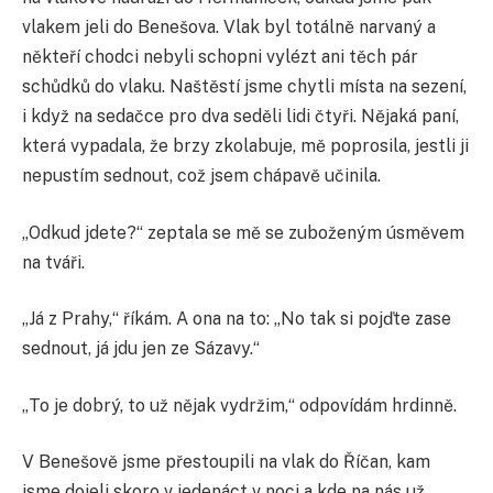
vlakem jeli do Benešova. Vlak byl totálně narvaný a
někteří chodci nebyli schopni vylézt ani těch pár
schůdků do vlaku. Naštěstí jsme chytli místa na sezení,
i když na sedačce pro dva seděli lidi čtyři. Nějaká paní,
která vypadala, že brzy zkolabuje, mě poprosila, jestli ji
nepustím sednout, což jsem chápavě učinila.
„Odkud jdete?“ zeptala se mě se zuboženým úsměvem
na tváři.
„Já z Prahy,“ říkám. A ona na to: „No tak si pojďte zase
sednout, já jdu jen ze Sázavy.“
„To je dobrý, to už nějak vydržim,“ odpovídám hrdinně.
V Benešově jsme přestoupili na vlak do Říčan, kam
jsme dojeli skoro v jedenáct v noci a kde na nás už