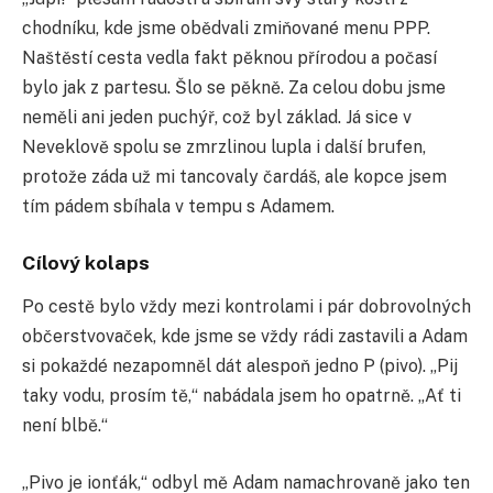
chodníku, kde jsme obědvali zmiňované menu PPP.
Naštěstí cesta vedla fakt pěknou přírodou a počasí
bylo jak z partesu. Šlo se pěkně. Za celou dobu jsme
neměli ani jeden puchýř, což byl základ. Já sice v
Neveklově spolu se zmrzlinou lupla i další brufen,
protože záda už mi tancovaly čardáš, ale kopce jsem
tím pádem sbíhala v tempu s Adamem.
Cílový kolaps
Po cestě bylo vždy mezi kontrolami i pár dobrovolných
občerstvovaček, kde jsme se vždy rádi zastavili a Adam
si pokaždé nezapomněl dát alespoň jedno P (pivo). „Pij
taky vodu, prosím tě,“ nabádala jsem ho opatrně. „Ať ti
není blbě.“
„Pivo je ionťák,“ odbyl mě Adam namachrovaně jako ten