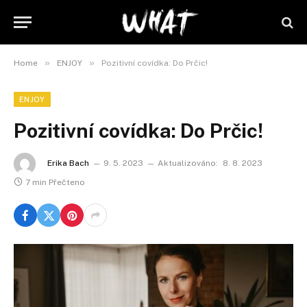
»
»
Home
ENJOY
Pozitivní covídka: Do Prčic!
ENJOY
Pozitivní covídka: Do Prčic!
Erika Bach
9. 5. 2023
Aktualizováno:
8. 8. 2023
7 min Přečteno