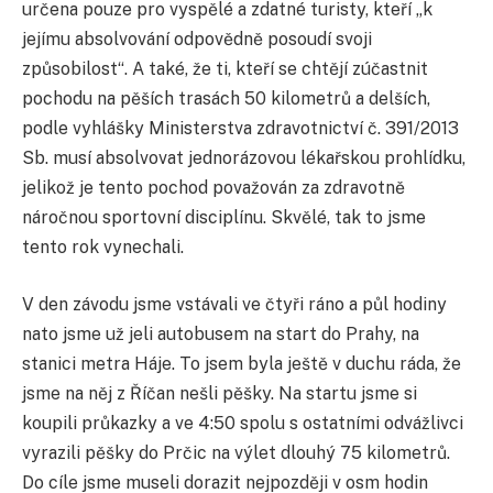
určena pouze pro vyspělé a zdatné turisty, kteří „k
jejímu absolvování odpovědně posoudí svoji
způsobilost“. A také, že ti, kteří se chtějí zúčastnit
pochodu na pěších trasách 50 kilometrů a delších,
podle vyhlášky Ministerstva zdravotnictví č. 391/2013
Sb. musí absolvovat jednorázovou lékařskou prohlídku,
jelikož je tento pochod považován za zdravotně
náročnou sportovní disciplínu. Skvělé, tak to jsme
tento rok vynechali.
V den závodu jsme vstávali ve čtyři ráno a půl hodiny
nato jsme už jeli autobusem na start do Prahy, na
stanici metra Háje. To jsem byla ještě v duchu ráda, že
jsme na něj z Říčan nešli pěšky. Na startu jsme si
koupili průkazky a ve 4:50 spolu s ostatními odvážlivci
vyrazili pěšky do Prčic na výlet dlouhý 75 kilometrů.
Do cíle jsme museli dorazit nejpozději v osm hodin