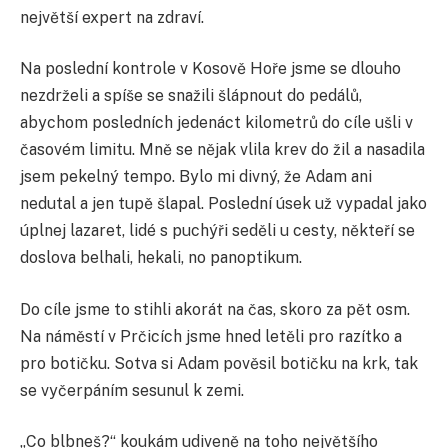
největší expert na zdraví.
Na poslední kontrole v Kosově Hoře jsme se dlouho
nezdrželi a spíše se snažili šlápnout do pedálů,
abychom posledních jedenáct kilometrů do cíle ušli v
časovém limitu. Mně se nějak vlila krev do žil a nasadila
jsem pekelný tempo. Bylo mi divný, že Adam ani
nedutal a jen tupě šlapal. Poslední úsek už vypadal jako
úplnej lazaret, lidé s puchýři seděli u cesty, někteří se
doslova belhali, hekali, no panoptikum.
Do cíle jsme to stihli akorát na čas, skoro za pět osm.
Na náměstí v Prčicích jsme hned letěli pro razítko a
pro botičku. Sotva si Adam pověsil botičku na krk, tak
se vyčerpáním sesunul k zemi.
„Co blbneš?“ koukám udiveně na toho největšího