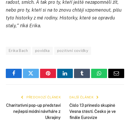
radost, smích. A tak pro ty, kteří ještě nezapomněli žít,
nebo pro ty, kteří si na to znovu chtějí vzpomenout, píšu
tyto historky z mé rodiny. Historky, které se opravdu
staly,“ říká Erika.
Erika Bach
povídka
pozitivní covídky
Facebook
Twitter
Pinterest
LinkedIn
Tumblr
WhatsApp
E-
mail
PŘEDCHOZÍ ČLÁNEK
DALŠÍ ČLÁNEK
Charitativní pop-up představí
Číslo 13 přineslo skupině
nejlepší módní návrháře z
Vesna štěstí. Česko je ve
Ukrajiny
finále Eurovize