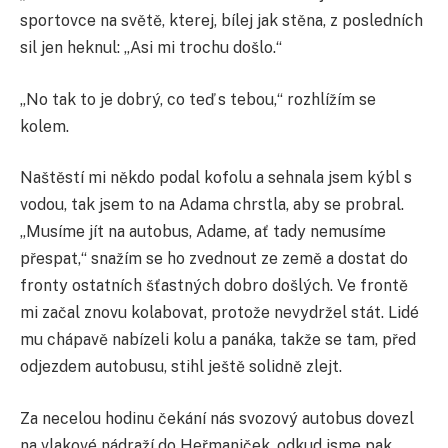
sportovce na světě, kterej, bílej jak stěna, z posledních
sil jen heknul: „Asi mi trochu došlo.“
„No tak to je dobrý, co teď s tebou,“ rozhlížím se
kolem.
Naštěstí mi někdo podal kofolu a sehnala jsem kýbl s
vodou, tak jsem to na Adama chrstla, aby se probral.
„Musíme jít na autobus, Adame, ať tady nemusíme
přespat,“ snažím se ho zvednout ze země a dostat do
fronty ostatních šťastných dobro došlých. Ve frontě
mi začal znovu kolabovat, protože nevydržel stát. Lidé
mu chápavě nabízeli kolu a panáka, takže se tam, před
odjezdem autobusu, stihl ještě solidně zlejt.
Za necelou hodinu čekání nás svozový autobus dovezl
na vlakové nádraží do Heřmaniček, odkud jsme pak