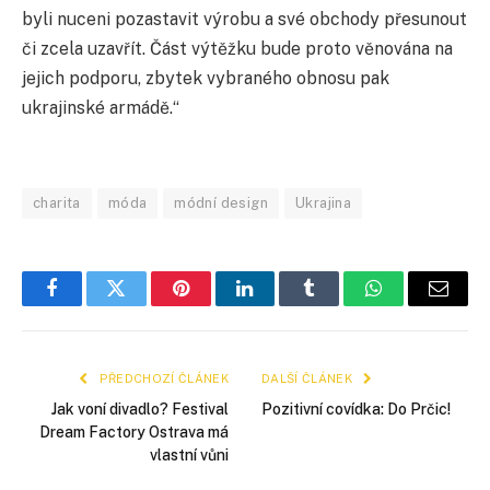
byli nuceni pozastavit výrobu a své obchody přesunout
či zcela uzavřít. Část výtěžku bude proto věnována na
jejich podporu, zbytek vybraného obnosu pak
ukrajinské armádě.“
charita
móda
módní design
Ukrajina
Facebook
Twitter
Pinterest
LinkedIn
Tumblr
WhatsApp
E-
mail
PŘEDCHOZÍ ČLÁNEK
DALŠÍ ČLÁNEK
Jak voní divadlo? Festival
Pozitivní covídka: Do Prčic!
Dream Factory Ostrava má
vlastní vůni