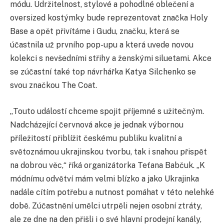
módu. Udržitelnost, stylové a pohodlné oblečení a
oversized kostýmky bude reprezentovat značka Holy
Base a opět přivítáme i Gudu, značku, která se
účastnila už prvního pop-upu a která uvede novou
kolekci s nevšedními střihy a ženskými siluetami. Akce
se zúčastní také top návrhářka Katya Silchenko se
svou značkou The Coat.
„Touto událostí chceme spojit příjemné s užitečným.
Nadcházející červnová akce je jednak výbornou
příležitostí přiblížit českému publiku kvalitní a
světoznámou ukrajinskou tvorbu, tak i snahou přispět
na dobrou věc,“ říká organizátorka Teťana Babčuk. „K
módnímu odvětví mám velmi blízko a jako Ukrajinka
nadále cítím potřebu a nutnost pomáhat v této nelehké
době. Zúčastnění umělci utrpěli nejen osobní ztráty,
ale ze dne na den přišli i o své hlavní prodejní kanály,