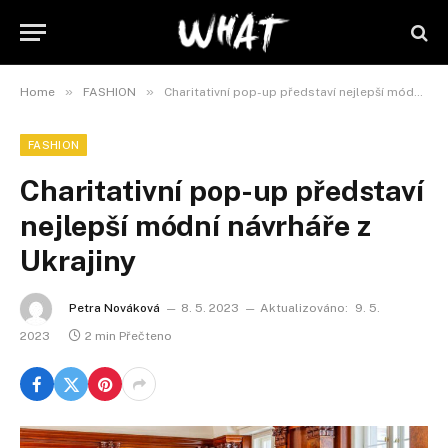
»
»
Home
FASHION
Charitativní pop-up představí nejlepší módní návrháře z Ukrajiny
FASHION
Charitativní pop-up představí
nejlepší módní návrháře z
Ukrajiny
Petra Nováková
8. 5. 2023
Aktualizováno:
9. 5.
2023
2 min Přečteno