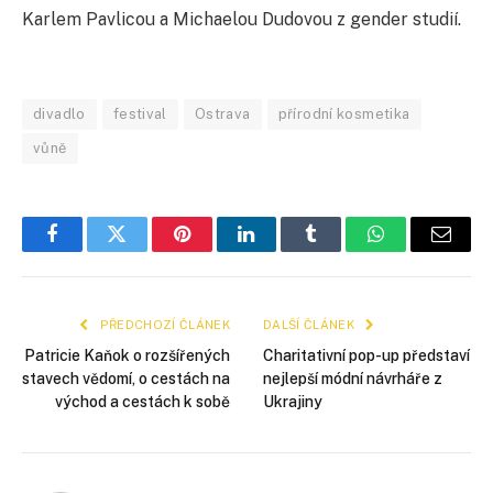
Karlem Pavlicou a Michaelou Dudovou z gender studií.
divadlo
festival
Ostrava
přírodní kosmetika
vůně
Facebook
Twitter
Pinterest
LinkedIn
Tumblr
WhatsApp
E-
mail
PŘEDCHOZÍ ČLÁNEK
DALŠÍ ČLÁNEK
Patricie Kaňok o rozšířených
Charitativní pop-up představí
stavech vědomí, o cestách na
nejlepší módní návrháře z
východ a cestách k sobě
Ukrajiny