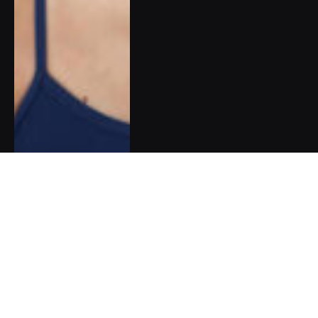
Pět dobrých zpráv do nového
týdne