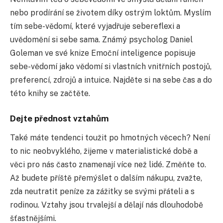
nebo prodírání se životem díky ostrým loktům. Myslím
tím sebe-vědomí, které vyjadřuje sebereflexi a
uvědomění si sebe sama. Známý psycholog Daniel
Goleman ve své knize Emoční inteligence popisuje
sebe-vědomí jako vědomí si vlastních vnitřních postojů,
preferencí, zdrojů a intuice. Najděte si na sebe čas a do
této knihy se začtěte.
Dejte přednost vztahům
Také máte tendenci toužit po hmotných věcech? Není
to nic neobvyklého, žijeme v materialistické době a
věci pro nás často znamenají více než lidé. Změňte to.
Až budete příště přemýšlet o dalším nákupu, zvažte,
zda neutratit peníze za zážitky se svými přáteli a s
rodinou. Vztahy jsou trvalejší a dělají nás dlouhodobě
šťastnějšími.