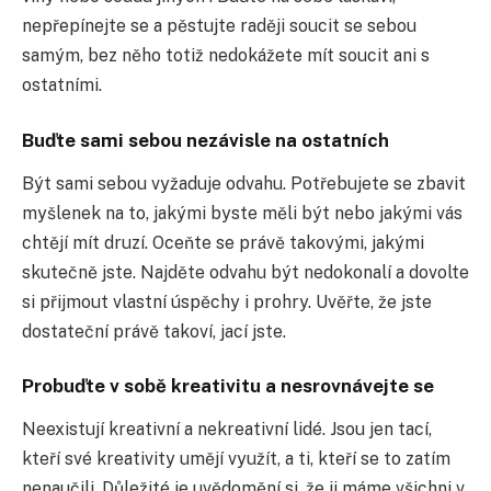
nepřepínejte se a pěstujte raději soucit se sebou
samým, bez něho totiž nedokážete mít soucit ani s
ostatními.
Buďte sami sebou nezávisle na ostatních
Být sami sebou vyžaduje odvahu. Potřebujete se zbavit
myšlenek na to, jakými byste měli být nebo jakými vás
chtějí mít druzí. Oceňte se právě takovými, jakými
skutečně jste. Najděte odvahu být nedokonalí a dovolte
si přijmout vlastní úspěchy i prohry. Uvěřte, že jste
dostateční právě takoví, jací jste.
Probuďte v sobě kreativitu a nesrovnávejte se
Neexistují kreativní a nekreativní lidé. Jsou jen tací,
kteří své kreativity umějí využít, a ti, kteří se to zatím
nenaučili. Důležité je uvědomění si, že ji máme všichni v