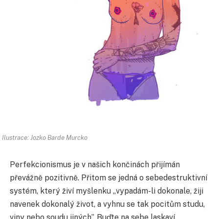
Ilustrace: Jozko Barde Murcko
Perfekcionismus je v našich končinách přijímán
převážně pozitivně. Přitom se jedná o sebedestruktivní
systém, který živí myšlenku „vypadám-li dokonale, žiji
navenek dokonalý život, a vyhnu se tak pocitům studu,
viny nebo soudu jiných”. Buďte na sebe laskaví,