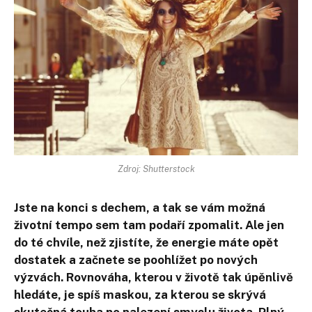
Zdroj: Shutterstock
Jste na konci s dechem, a tak se vám možná
životní tempo sem tam podaří zpomalit. Ale jen
do té chvíle, než zjistíte, že energie máte opět
dostatek a začnete se poohlížet po nových
výzvách. Rovnováha, kterou v životě tak úpěnlivě
hledáte, je spíš maskou, za kterou se skrývá
skutečná touha po nalezení smyslu života. Plný