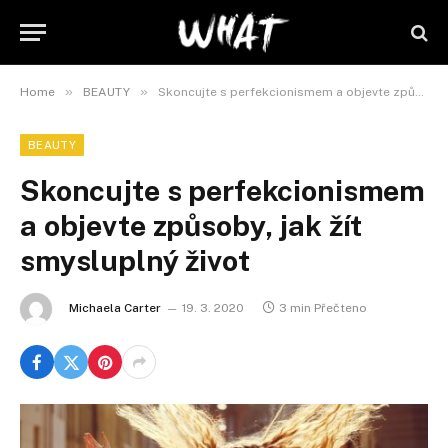
»
»
Home
BEAUTY
Skoncujte s perfekcionismem a objevte způsoby, jak žít smysluplný život
BEAUTY
Skoncujte s perfekcionismem
a objevte způsoby, jak žít
smysluplný život
Michaela Carter
19. 3. 2020
3 min Přečteno