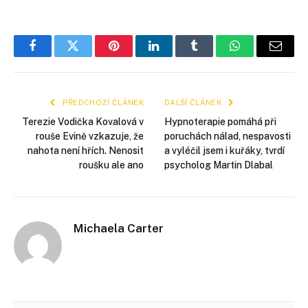
Facebook
Twitter
Pinterest
LinkedIn
Tumblr
WhatsApp
E-
mail
PŘEDCHOZÍ ČLÁNEK
DALŠÍ ČLÁNEK
Terezie Vodička Kovalová v
Hypnoterapie pomáhá při
rouše Evině vzkazuje, že
poruchách nálad, nespavosti
nahota není hřích. Nenosit
a vyléčil jsem i kuřáky, tvrdí
roušku ale ano
psycholog Martin Dlabal
Michaela Carter