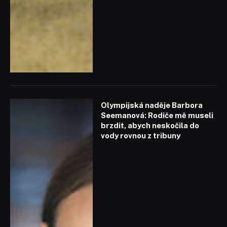
Olympijská naděje Barbora
Seemanová: Rodiče mě museli
brzdit, abych neskočila do
vody rovnou z tribuny