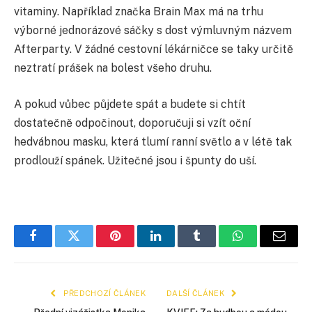
vitaminy. Například značka Brain Max má na trhu
výborné jednorázové sáčky s dost výmluvným názvem
Afterparty. V žádné cestovní lékárničce se taky určitě
neztratí prášek na bolest všeho druhu.
A pokud vůbec půjdete spát a budete si chtít
dostatečně odpočinout, doporučuji si vzít oční
hedvábnou masku, která tlumí ranní světlo a v létě tak
prodlouží spánek. Užitečné jsou i špunty do uší.
Facebook
Twitter
Pinterest
LinkedIn
Tumblr
WhatsApp
E-
mail
PŘEDCHOZÍ ČLÁNEK
DALŠÍ ČLÁNEK