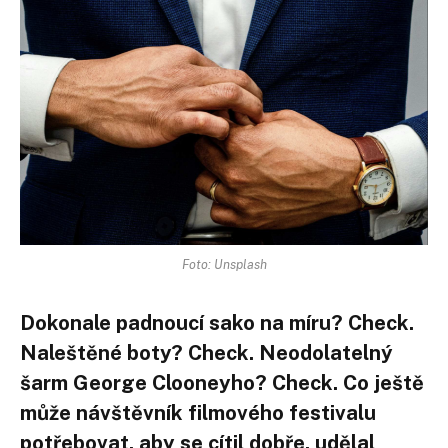
Foto: Unsplash
Dokonale padnoucí sako na míru? Check.
Naleštěné boty? Check. Neodolatelný
šarm George Clooneyho? Check. Co ještě
může návštěvník filmového festivalu
potřebovat, aby se cítil dobře, udělal