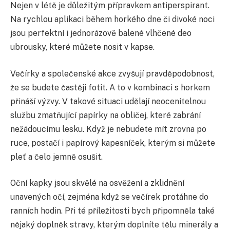
Nejen v létě je důležitým přípravkem antiperspirant.
Na rychlou aplikaci během horkého dne či divoké noci
jsou perfektní i jednorázově balené vlhčené deo
ubrousky, které můžete nosit v kapse.
Večírky a společenské akce zvyšují pravděpodobnost,
že se budete častěji fotit. A to v kombinaci s horkem
přináší výzvy. V takové situaci udělají neocenitelnou
službu zmatňující papírky na obličej, které zabrání
nežádoucímu lesku. Když je nebudete mít zrovna po
ruce, postačí i papírový kapesníček, kterým si můžete
pleť a čelo jemně osušit.
Oční kapky jsou skvělé na osvěžení a zklidnění
unavených očí, zejména když se večírek protáhne do
ranních hodin. Při té příležitosti bych připomněla také
nějaký doplněk stravy, kterým doplníte tělu minerály a