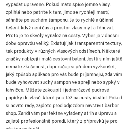
vypadat upraveně. Pokud máte spíše jemné vlasy,
zplihlé nebo patříte k těm, jimž se rychleji mastí,
sáhněte po suchém šamponu. Je to rychlé a účinné
řešení, když není čas a prostor vlasy mýt a fénovat.
Proto je to skvělý vynález na cesty. Výběr je v dnešní
době opravdu veliký. Existují jak transparentní textury,
tak produkty v různých vlasových odstínech. Některé
značky nabízejí i malá cestovní balení. Jestli s ním ještě
nemáte zkušenost, doporučuji si předem vyzkoušet,
jaký způsob aplikace pro vás bude příjemnější, zda vám
bude vyhovovat suchý šampon ve spreji nebo sypký v
lahvičce. Můžete zakoupit i jednorázové pudrové
papírky do vlasů, které jsou též na cesty ideální. Pokud
si nevíte rady, zajděte před odjezdem navštívit barber
shop. Zařídí vám perfektně vyladěný střih a úpravu a
zajisté profesionálně poradí, který z přípravků je pro
vás ten nejlepší.