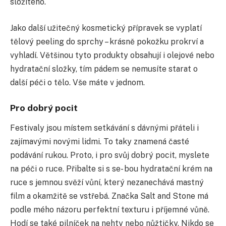
složitého.
Jako další užitečný kosmetický přípravek se vyplatí
tělový peeling do sprchy – krásně pokožku prokrví a
vyhladí. Většinou tyto produkty obsahují i olejové nebo
hydratační složky, tím pádem se nemusíte starat o
další péči o tělo. Vše máte v jednom.
Pro dobrý pocit
Festivaly jsou místem setkávání s dávnými přáteli i
zajímavými novými lidmi. To taky znamená časté
podávání rukou. Proto, i pro svůj dobrý pocit, myslete
na péči o ruce. Přibalte si s se- bou hydratační krém na
ruce s jemnou svěží vůní, který nezanechává mastný
film a okamžitě se vstřebá. Značka Salt and Stone má
podle mého názoru perfektní texturu i příjemné vůně.
Hodí se také pilníček na nehty nebo nůžtičky. Nikdo se