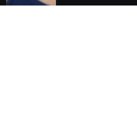
Zpověď Barbory Chuecos:
Synův autismus jsem se
naučila vnímat jako dar