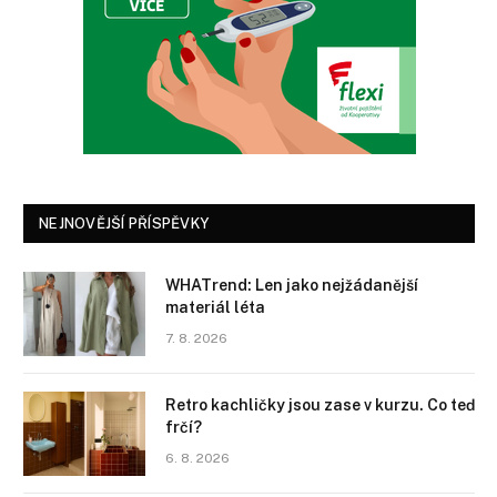
NEJNOVĚJŠÍ PŘÍSPĚVKY
WHATrend: Len jako nejžádanější
materiál léta
7. 8. 2026
Retro kachličky jsou zase v kurzu. Co teď
frčí?
6. 8. 2026