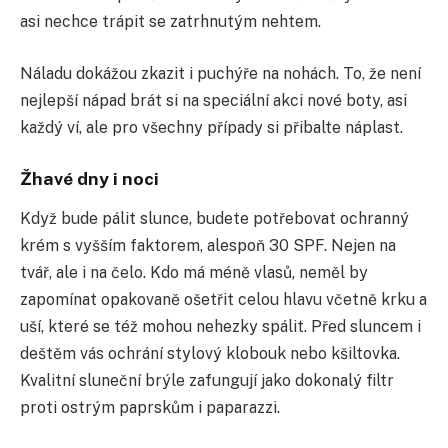
asi nechce trápit se zatrhnutým nehtem.
Náladu dokážou zkazit i puchýře na nohách. To, že není
nejlepší nápad brát si na speciální akci nové boty, asi
každý ví, ale pro všechny případy si přibalte náplast.
Žhavé dny i noci
Když bude pálit slunce, budete potřebovat ochranný
krém s vyšším faktorem, alespoň 30 SPF. Nejen na
tvář, ale i na čelo. Kdo má méně vlasů, neměl by
zapomínat opakovaně ošetřit celou hlavu včetně krku a
uší, které se též mohou nehezky spálit. Před sluncem i
deštěm vás ochrání stylový klobouk nebo kšiltovka.
Kvalitní sluneční brýle zafungují jako dokonalý filtr
proti ostrým paprskům i paparazzi.