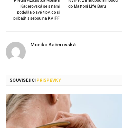
Přední vizážistka Monika
KVIFF: Za hudbou a módou
Kačerovská se s námi
do Mattoni Life Baru
podělila o své tipy, co si
přibalit s sebou na KVIFF
Monika Kačerovská
SOUVISEJÍCÍ
PŘÍSPĚVKY