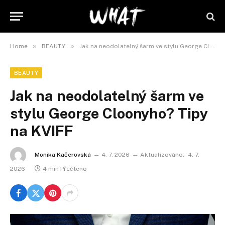
»
»
Home
BEAUTY
Jak na neodolatelný šarm ve stylu George Cloonyho? Tipy na KVIFF
BEAUTY
Jak na neodolatelný šarm ve
stylu George Cloonyho? Tipy
na KVIFF
Monika Kačerovská
4. 7. 2026
Aktualizováno:
4. 7.
2026
4 min Přečteno