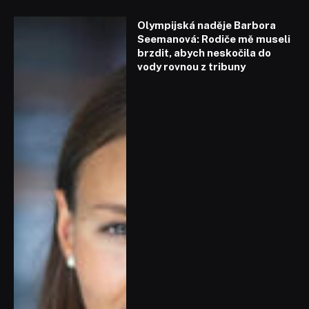
Olympijská naděje Barbora
Seemanová: Rodiče mě museli
brzdit, abych neskočila do
vody rovnou z tribuny