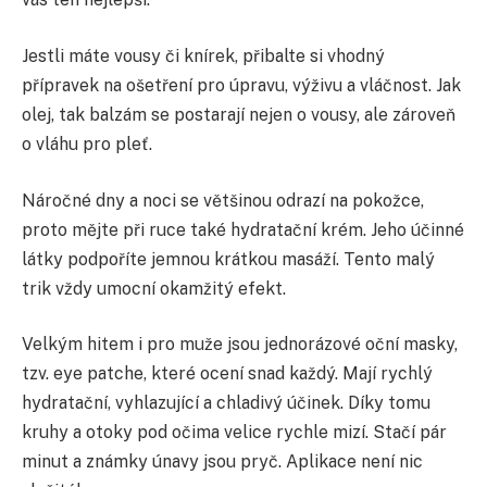
Jestli máte vousy či knírek, přibalte si vhodný
přípravek na ošetření pro úpravu, výživu a vláčnost. Jak
olej, tak balzám se postarají nejen o vousy, ale zároveň
o vláhu pro pleť.
Náročné dny a noci se většinou odrazí na pokožce,
proto mějte při ruce také hydratační krém. Jeho účinné
látky podpoříte jemnou krátkou masáží. Tento malý
trik vždy umocní okamžitý efekt.
Velkým hitem i pro muže jsou jednorázové oční masky,
tzv. eye patche, které ocení snad každý. Mají rychlý
hydratační, vyhlazující a chladivý účinek. Díky tomu
kruhy a otoky pod očima velice rychle mizí. Stačí pár
minut a známky únavy jsou pryč. Aplikace není nic