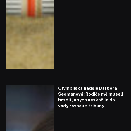
Olympijská naděje Barbora
Seemanová: Rodiče mě museli
brzdit, abych neskočila do
vody rovnou z tribuny