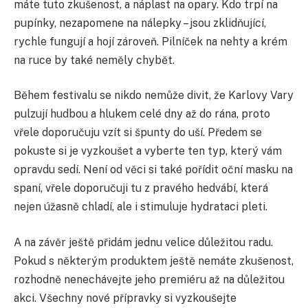
máte tuto zkušenost, a náplast na opary. Kdo trpí na
pupínky, nezapomene na nálepky – jsou zklidňující,
rychle fungují a hojí zároveň. Pilníček na nehty a krém
na ruce by také neměly chybět.
Během festivalu se nikdo nemůže divit, že Karlovy Vary
pulzují hudbou a hlukem celé dny až do rána, proto
vřele doporučuju vzít si špunty do uší. Předem se
pokuste si je vyzkoušet a vyberte ten typ, který vám
opravdu sedí. Není od věci si také pořídit oční masku na
spaní, vřele doporučuji tu z pravého hedvábí, která
nejen úžasně chladí, ale i stimuluje hydrataci pleti.
A na závěr ještě přidám jednu velice důležitou radu.
Pokud s některým produktem ještě nemáte zkušenost,
rozhodně nenechávejte jeho premiéru až na důležitou
akci. Všechny nové přípravky si vyzkoušejte