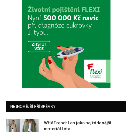
NEJNOVĚJŠÍ PŘÍSPĚVKY
WHATrend: Len jako nejžádanější
materiál léta