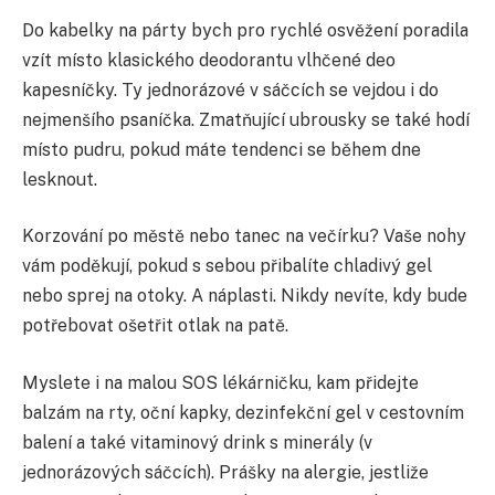
Do kabelky na párty bych pro rychlé osvěžení poradila
vzít místo klasického deodorantu vlhčené deo
kapesníčky. Ty jednorázové v sáčcích se vejdou i do
nejmenšího psaníčka. Zmatňující ubrousky se také hodí
místo pudru, pokud máte tendenci se během dne
lesknout.
Korzování po městě nebo tanec na večírku? Vaše nohy
vám poděkují, pokud s sebou přibalíte chladivý gel
nebo sprej na otoky. A náplasti. Nikdy nevíte, kdy bude
potřebovat ošetřit otlak na patě.
Myslete i na malou SOS lékárničku, kam přidejte
balzám na rty, oční kapky, dezinfekční gel v cestovním
balení a také vitaminový drink s minerály (v
jednorázových sáčcích). Prášky na alergie, jestliže