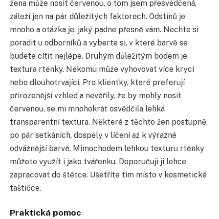
žena může nosit červenou, o tom jsem přesvědčená,
záleží jen na pár důležitých faktorech. Odstínů je
mnoho a otázka je, jaký padne přesně vám. Nechte si
poradit u odborníků a vyberte si, v které barvě se
budete cítit nejlépe. Druhým důležitým bodem je
textura rtěnky. Někomu může vyhovovat více krycí
nebo dlouhotrvající. Pro klientky, které preferují
přirozenější vzhled a nevěřily, že by mohly nosit
červenou, se mi mnohokrát osvědčila lehká
transparentní textura. Některé z těchto žen postupně,
po pár setkáních, dospěly v líčení až k výrazné
odvážnější barvě. Mimochodem lehkou texturu rtěnky
můžete využít i jako tvářenku. Doporučuji ji lehce
zapracovat do štětce. Ušetříte tím místo v kosmetické
taštičce.
Praktická pomoc