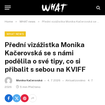
»
»
Home
WHAT news
Přední vizážistka Monika Kačerovská se s námi podělila o své tipy, co si přibalit s sebou na KVIFF
WHAT NEWS
Přední vizážistka Monika
Kačerovská se s námi
podělila o své tipy, co si
přibalit s sebou na KVIFF
Monika Kačerovská
4. 7. 2026
Aktualizováno:
4. 7.
2026
5 min Přečteno