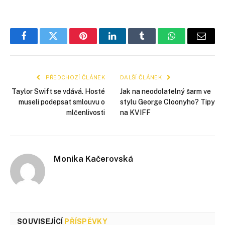
Facebook
Twitter
Pinterest
LinkedIn
Tumblr
WhatsApp
E-
mail
PŘEDCHOZÍ ČLÁNEK
DALŠÍ ČLÁNEK
Taylor Swift se vdává. Hosté
Jak na neodolatelný šarm ve
museli podepsat smlouvu o
stylu George Cloonyho? Tipy
mlčenlivosti
na KVIFF
Monika Kačerovská
SOUVISEJÍCÍ
PŘÍSPĚVKY