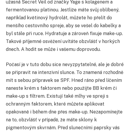
užasná Secret Veil od značky Yage s kolagenem a
fermentovanou platinou. Jestliže máte svůj oblíbený,
například květinový hydrolát, můžete ho přelít do
menšího cestovního spreje, aby se vešel do kabelky a
byl stále při ruce. Hydratuje a zároveň fixuje make-up.
Takové příjemné osvěžení uvítáte obzvlášť v horkých
dnech. A hodit se může i vašemu doprovodu.
Počasí je v tuto dobu sice nevyzpytatelné, ale je dobré
se připravit na intenzivní slunce. To znamená rozhodně
mít s sebou přípravek se SPF. Hned ráno před líčením
naneste krém s faktorem nebo použijte BB krém či
make-up s filtrem. Existují také mlhy ve spreji s
ochranným faktorem, které můžete aplikovat
opakovaně i během dne přes make-up. Nezapomínejte
na to, obzvlášť v případě, že máte sklony k
pigmentovým skvrnám. Před slunečními paprsky vás