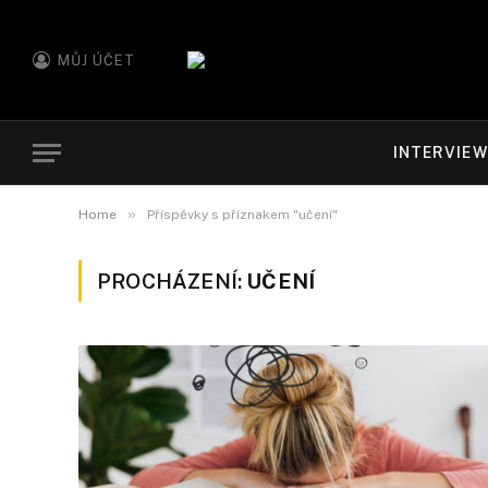
MŮJ ÚČET
INTERVIE
»
Home
Příspěvky s příznakem "učení"
PROCHÁZENÍ:
UČENÍ