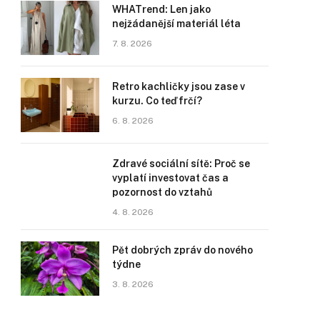
WHATrend: Len jako
nejžádanější materiál léta
7. 8. 2026
Retro kachličky jsou zase v
kurzu. Co teď frčí?
6. 8. 2026
Zdravé sociální sítě: Proč se
vyplatí investovat čas a
pozornost do vztahů
4. 8. 2026
Pět dobrých zpráv do nového
týdne
3. 8. 2026