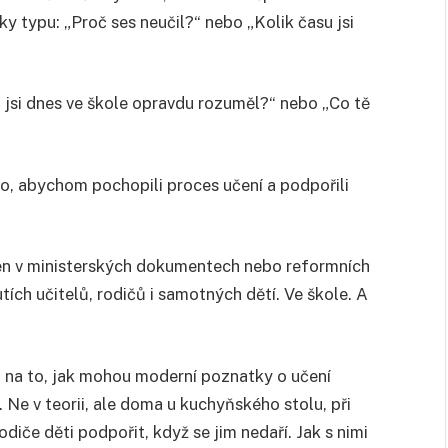
y typu: „Proč ses neučil?“ nebo „Kolik času jsi
 jsi dnes ve škole opravdu rozuměl?“ nebo „Co tě
o, abychom pochopili proces učení a podpořili
í jen v ministerských dokumentech nebo reformních
tích učitelů, rodičů i samotných dětí. Ve škole. A
it na to, jak mohou moderní poznatky o učení
Ne v teorii, ale doma u kuchyňského stolu, při
diče děti podpořit, když se jim nedaří. Jak s nimi