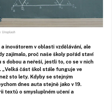
: Unsplash
a inovátorem v oblasti vzdělávání, ale
dy zajímalo, proč naše školy pořád staví
 dobou a neřeší, jestli to, co se v nich
. „Velká část škol stále funguje ve
 než sto lety. Kdyby se stejným
bychom dnes auta stejně jako v 19.
érii textů o smysluplném učení a