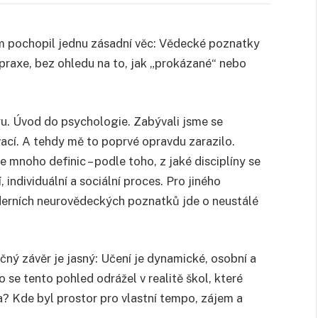
m pochopil jednu zásadní věc: Vědecké poznatky
 praxe, bez ohledu na to, jak „prokázané“ nebo
u. Úvod do psychologie. Zabývali jsme se
ací. A tehdy mě to poprvé opravdu zarazilo.
 mnoho definic – podle toho, z jaké disciplíny se
 individuální a sociální proces. Pro jiného
derních neurovědeckých poznatků jde o neustálé
čný závěr je jasný: Učení je dynamické, osobní a
o se tento pohled odrážel v realitě škol, které
ta? Kde byl prostor pro vlastní tempo, zájem a