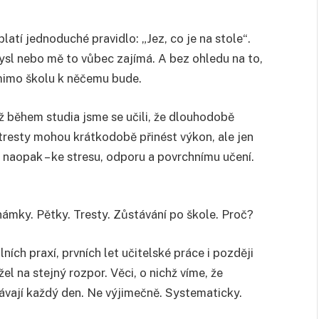
latí jednoduché pravidlo: „Jez, co je na stole“.
mysl nebo mě to vůbec zajímá. A bez ohledu na to,
 mimo školu k něčemu bude.
ž během studia jsme se učili, že dlouhodobě
tresty mohou krátkodobě přinést výkon, ale jen
naopak – ke stresu, odporu a povrchnímu učení.
námky. Pětky. Tresty. Zůstávání po škole. Proč?
ích praxí, prvních let učitelské práce i později
l na stejný rozpor. Věci, o nichž víme, že
rávají každý den. Ne výjimečně. Systematicky.