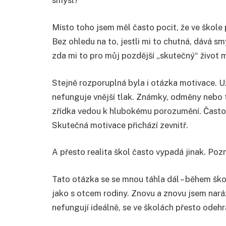
smysl?
Místo toho jsem měl často pocit, že ve škole p
Bez ohledu na to, jestli mi to chutná, dává s
zda mi to pro můj pozdější „skutečný“ život
Stejně rozporuplná byla i otázka motivace. U
nefunguje vnější tlak. Známky, odměny nebo 
zřídka vedou k hlubokému porozumění. Často 
Skutečná motivace přichází zevnitř.
A přesto realita škol často vypadá jinak. Poz
Tato otázka se se mnou táhla dál – během školn
jako s otcem rodiny. Znovu a znovu jsem naráže
nefungují ideálně, se ve školách přesto odeh