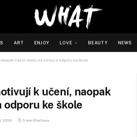
WS
ART
ENJOY
LOVE
BEAUTY
NEWS
, naopak často vedou ke stresu a odporu ke škole
tivují k učení, naopak
a odporu ke škole
3. 2026
5 min Přečteno