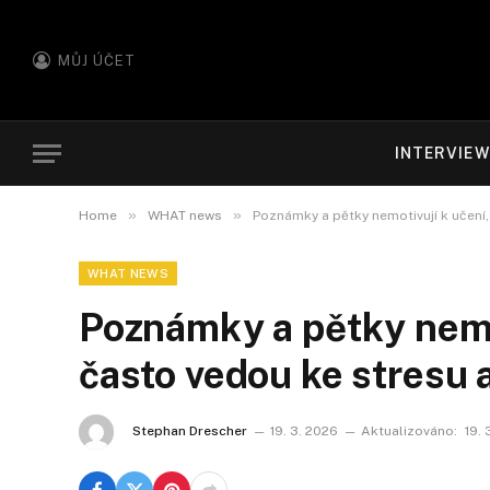
MŮJ ÚČET
INTERVIE
»
»
Home
WHAT news
Poznámky a pětky nemotivují k učení
WHAT NEWS
Poznámky a pětky nemo
často vedou ke stresu 
Stephan Drescher
19. 3. 2026
Aktualizováno:
19. 