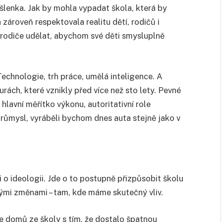
lenka. Jak by mohla vypadat škola, která by
 zároveň respektovala realitu dětí, rodičů i
rodiče udělat, abychom své děti smysluplně
Technologie, trh práce, umělá inteligence. A
urách, které vznikly před více než sto lety. Pevné
hlavní měřítko výkonu, autoritativní role
růmysl, vyráběli bychom dnes auta stejně jako v
i o ideologii. Jde o to postupně přizpůsobit školu
ými změnami – tam, kde máme skutečný vliv.
de domů ze školy s tím, že dostalo špatnou