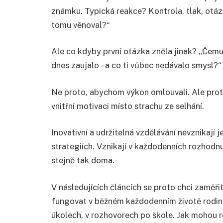
známku. Typická reakce? Kontrola, tlak, otázk
tomu věnoval?“
Ale co kdyby první otázka zněla jinak? „Čemu
dnes zaujalo – a co ti vůbec nedávalo smysl?“
Ne proto, abychom výkon omlouvali. Ale prot
vnitřní motivaci místo strachu ze selhání.
Inovativní a udržitelná vzdělávání nevznikaj
strategiích. Vznikají v každodenních rozhodnu
stejně tak doma.
V následujících článcích se proto chci zaměř
fungovat v běžném každodenním životě rodin. 
úkolech, v rozhovorech po škole. Jak mohou ro