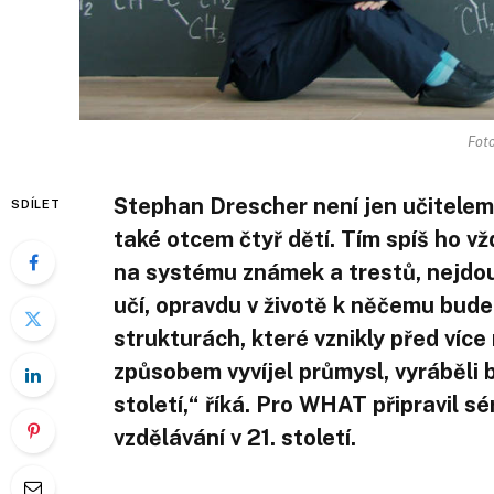
Foto
Stephan Drescher není jen učitelem 
SDÍLET
také otcem čtyř dětí. Tím spíš ho vž
na systému známek a trestů, nejdou s
učí, opravdu v životě k něčemu bude
strukturách, které vznikly před více
způsobem vyvíjel průmysl, vyráběli 
století,“ říká. Pro WHAT připravil s
vzdělávání v 21. století.