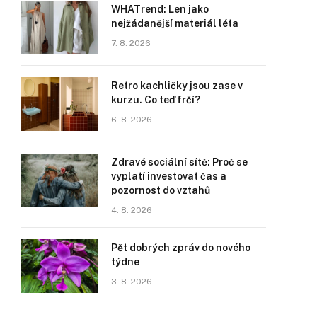
WHATrend: Len jako
nejžádanější materiál léta
7. 8. 2026
Retro kachličky jsou zase v
kurzu. Co teď frčí?
6. 8. 2026
Zdravé sociální sítě: Proč se
vyplatí investovat čas a
pozornost do vztahů
4. 8. 2026
Pět dobrých zpráv do nového
týdne
3. 8. 2026