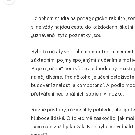
Už během studia na pedagogické fakultě jse
si ne vždy najdou cestu do každodenní školní
„uznávané“ tyto poznatky jsou.
Bylo to někdy ve druhém nebo třetím semestr
základními pojmy spojenými s učením a motiv
Pojem „učení“ není vůbec jednoduchý. Existuje
na něj díváme. Pro někoho je učení celoživotní,
budování znalostí a kompetencí. A podle mo
přetváření neuronálních spojení v mozku.
Různé přístupy, různé úhly pohledu, ale spole
hluboce lidské. O to víc mě zaskočilo, jak mál
jsem sám zažil jako žák. Kde byla individuali