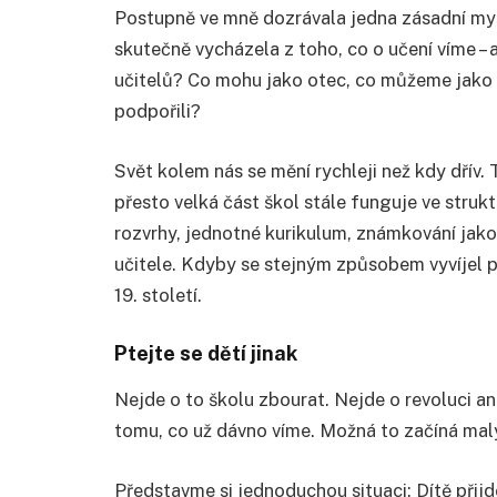
Postupně ve mně dozrávala jedna zásadní myš
skutečně vycházela z toho, co o učení víme – a
učitelů? Co mohu jako otec, co můžeme jako 
podpořili?
Svět kolem nás se mění rychleji než kdy dřív. 
přesto velká část škol stále funguje ve strukt
rozvrhy, jednotné kurikulum, známkování jako 
učitele. Kdyby se stejným způsobem vyvíjel p
19. století.
Ptejte se dětí jinak
Nejde o to školu zbourat. Nejde o revoluci an
tomu, co už dávno víme. Možná to začíná mal
Představme si jednoduchou situaci: Dítě přij