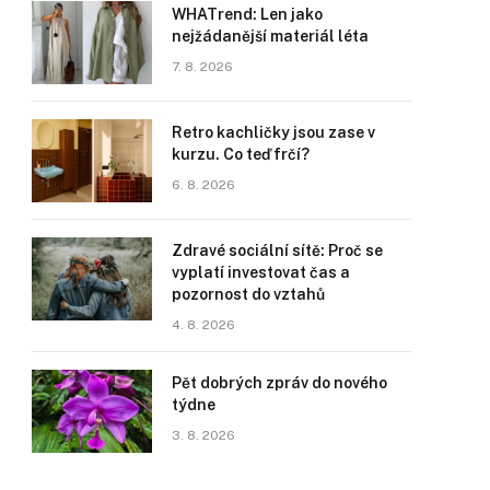
WHATrend: Len jako
nejžádanější materiál léta
7. 8. 2026
Retro kachličky jsou zase v
kurzu. Co teď frčí?
6. 8. 2026
Zdravé sociální sítě: Proč se
vyplatí investovat čas a
pozornost do vztahů
4. 8. 2026
Pět dobrých zpráv do nového
týdne
3. 8. 2026