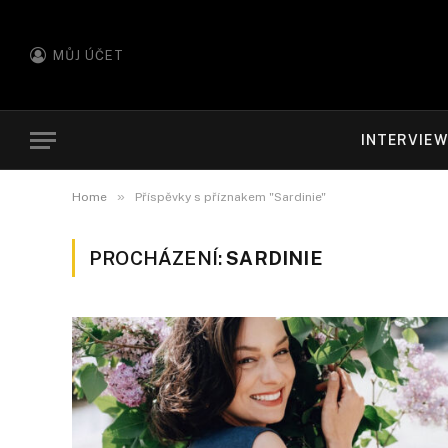
MŮJ ÚČET
INTERVIE
»
Home
Příspěvky s příznakem "Sardinie"
PROCHÁZENÍ:
SARDINIE