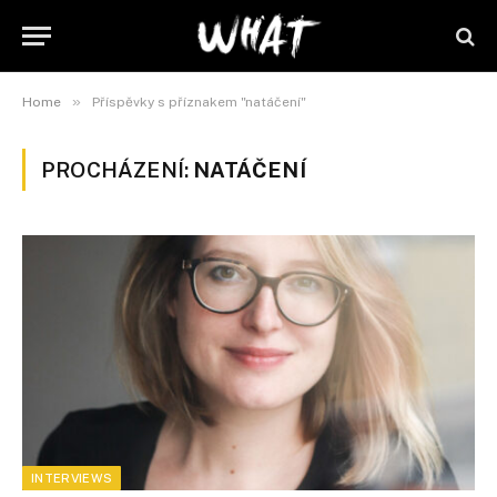
»
Home
Příspěvky s příznakem "natáčení"
PROCHÁZENÍ:
NATÁČENÍ
INTERVIEWS