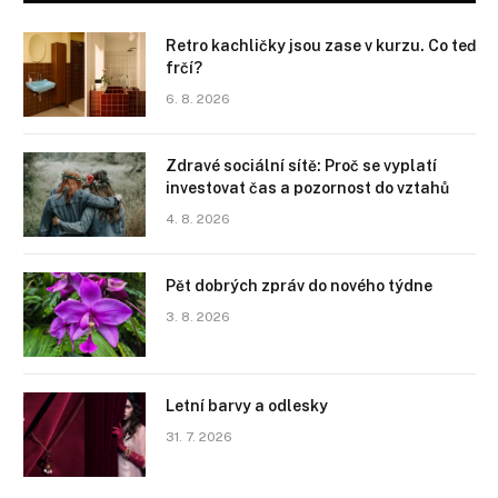
Retro kachličky jsou zase v kurzu. Co teď
frčí?
6. 8. 2026
Zdravé sociální sítě: Proč se vyplatí
investovat čas a pozornost do vztahů
4. 8. 2026
Pět dobrých zpráv do nového týdne
3. 8. 2026
Letní barvy a odlesky
31. 7. 2026