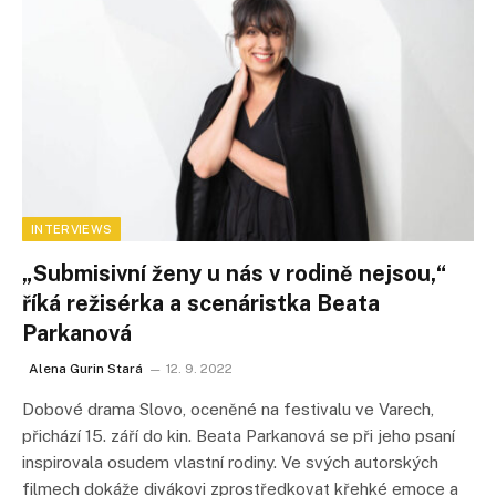
INTERVIEWS
„Submisivní ženy u nás v rodině nejsou,“
říká režisérka a scenáristka Beata
Parkanová
Alena Gurin Stará
12. 9. 2022
Dobové drama Slovo, oceněné na festivalu ve Varech,
přichází 15. září do kin. Beata Parkanová se při jeho psaní
inspirovala osudem vlastní rodiny. Ve svých autorských
filmech dokáže divákovi zprostředkovat křehké emoce a