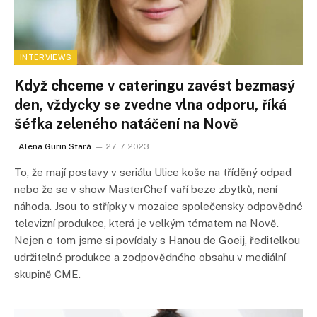
INTERVIEWS
Když chceme v cateringu zavést bezmasý
den, vždycky se zvedne vlna odporu, říká
šéfka zeleného natáčení na Nově
Alena Gurin Stará
27. 7. 2023
To, že mají postavy v seriálu Ulice koše na tříděný odpad
nebo že se v show MasterChef vaří beze zbytků, není
náhoda. Jsou to střípky v mozaice společensky odpovědné
televizní produkce, která je velkým tématem na Nově.
Nejen o tom jsme si povídaly s Hanou de Goeij, ředitelkou
udržitelné produkce a zodpovědného obsahu v mediální
skupině CME.