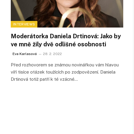
INTERVIEWS
Moderátorka Daniela Drtinová: Jako by
ve mně žily dvě odlišné osobnosti
Eva Karlasová
28. 2. 2022
Před rozhovorem se známou novinářkou vám hlavou
víří tisíce otázek toužících po zodpovězení. Daniela
Drtinová totiž patří k té vzácné…