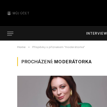
MŮJ ÚČET
INTERVIE
»
Home
Příspěvky s příznakem "moderátorka"
PROCHÁZENÍ:
MODERÁTORKA