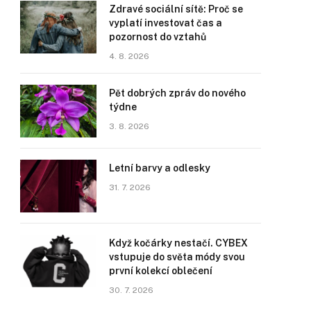
Zdravé sociální sítě: Proč se
vyplatí investovat čas a
pozornost do vztahů
4. 8. 2026
Pět dobrých zpráv do nového
týdne
3. 8. 2026
Letní barvy a odlesky
31. 7. 2026
Když kočárky nestačí. CYBEX
vstupuje do světa módy svou
první kolekcí oblečení
30. 7. 2026