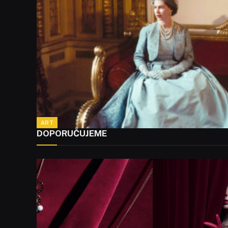
ART
DOPORUČUJEME