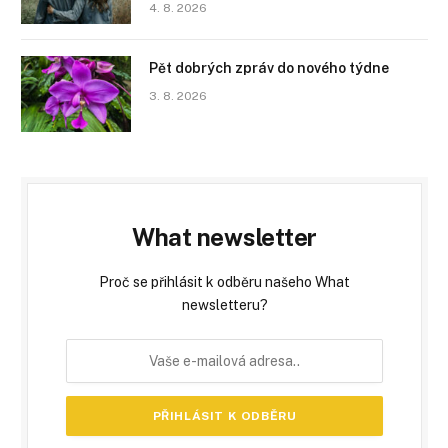
4. 8. 2026
Pět dobrých zpráv do nového týdne
3. 8. 2026
What newsletter
Proč se přihlásit k odběru našeho What
newsletteru?