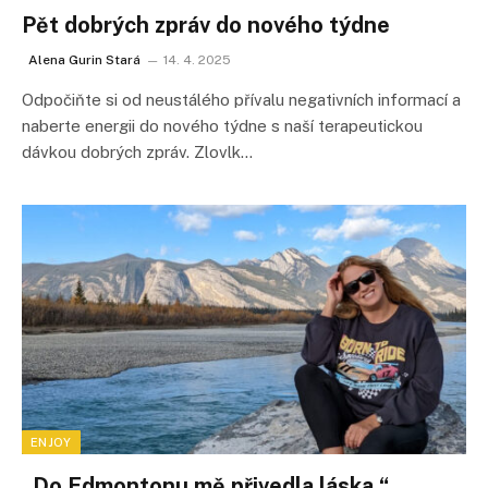
Pět dobrých zpráv do nového týdne
Alena Gurin Stará
14. 4. 2025
Odpočiňte si od neustálého přívalu negativních informací a
naberte energii do nového týdne s naší terapeutickou
dávkou dobrých zpráv. Zlovlk…
ENJOY
„Do Edmontonu mě přivedla láska,“