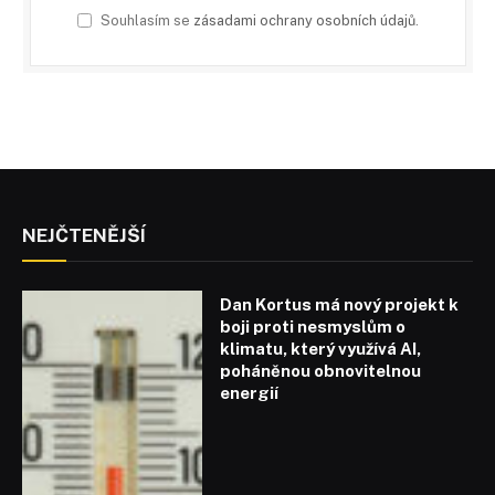
Souhlasím se
zásadami ochrany osobních údajů
.
NEJČTENĚJŠÍ
Dan Kortus má nový projekt k
boji proti nesmyslům o
klimatu, který využívá AI,
poháněnou obnovitelnou
energií