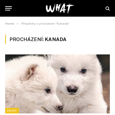
»
Home
Příspěvky s příznakem "Kanada"
PROCHÁZENÍ:
KANADA
ENJOY