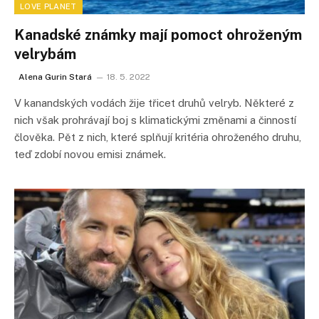
LOVE PLANET
Kanadské známky mají pomoct ohroženým
velrybám
Alena Gurin Stará
18. 5. 2022
V kanandských vodách žije třicet druhů velryb. Některé z
nich však prohrávají boj s klimatickými změnami a činností
člověka. Pět z nich, které splňují kritéria ohroženého druhu,
teď zdobí novou emisi známek.