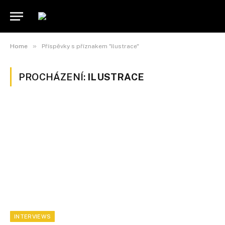
»
Home
Příspěvky s příznakem "ilustrace"
PROCHÁZENÍ:
ILUSTRACE
INTERVIEWS