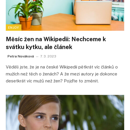
ENJOY
Měsíc žen na Wikipedii: Nechceme k
svátku kytku, ale článek
Petra Nováková
7. 3. 2023
Věděli jste, že je na české Wikipedii pětkrát víc článků o
mužích než těch o ženách? A že mezi autory je dokonce
desetkrát víc mužů než žen? Pojďte to změnit.