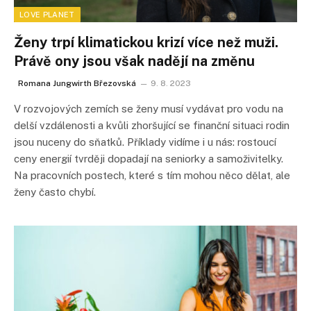
LOVE PLANET
Ženy trpí klimatickou krizí více než muži.
Právě ony jsou však nadějí na změnu
Romana Jungwirth Březovská
9. 8. 2023
V rozvojových zemích se ženy musí vydávat pro vodu na
delší vzdálenosti a kvůli zhoršující se finanční situaci rodin
jsou nuceny do sňatků. Příklady vidíme i u nás: rostoucí
ceny energií tvrději dopadají na seniorky a samoživitelky.
Na pracovních postech, které s tím mohou něco dělat, ale
ženy často chybí.