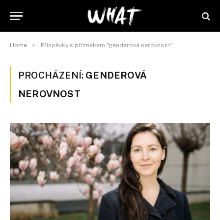
»
Home
Příspěvky s příznakem "genderová nerovnost"
PROCHÁZENÍ:
GENDEROVÁ
NEROVNOST