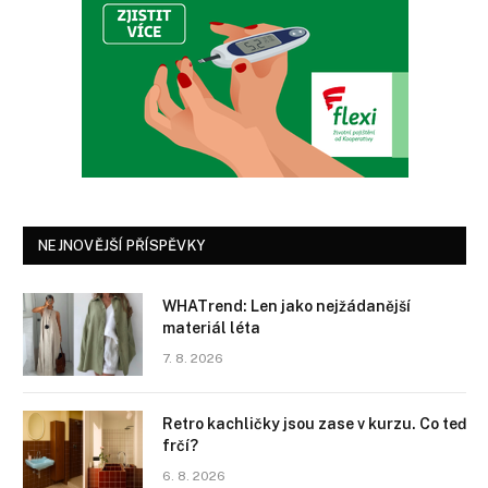
NEJNOVĚJŠÍ PŘÍSPĚVKY
WHATrend: Len jako nejžádanější
materiál léta
7. 8. 2026
Retro kachličky jsou zase v kurzu. Co teď
frčí?
6. 8. 2026