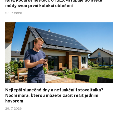
Když kočárky nestačí. CYBEX vstupuje do světa
módy svou první kolekcí oblečení
30. 7. 2026
Nejlepší slunečné dny a nefunkční fotovoltaika?
Noční můra, kterou můžete začít řešit jedním
hovorem
29. 7. 2026