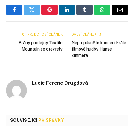
Facebook
Twitter
Pinterest
LinkedIn
Tumblr
WhatsApp
E-
mail
PŘEDCHOZÍ ČLÁNEK
DALŠÍ ČLÁNEK
Brány prodejny Textile
Nepropásněte koncert krále
Mountain se otevřely
filmové hudby Hanse
Zimmera
Lucie Ferenc Drugdová
SOUVISEJÍCÍ
PŘÍSPĚVKY