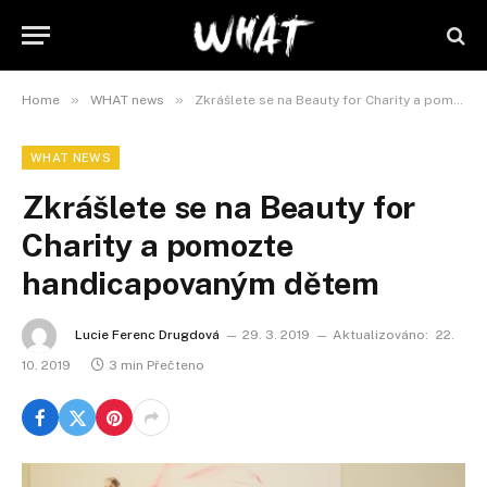
»
»
Home
WHAT news
Zkrášlete se na Beauty for Charity a pomozte handicapovaným dětem
WHAT NEWS
Zkrášlete se na Beauty for
Charity a pomozte
handicapovaným dětem
Lucie Ferenc Drugdová
29. 3. 2019
Aktualizováno:
22.
10. 2019
3 min Přečteno