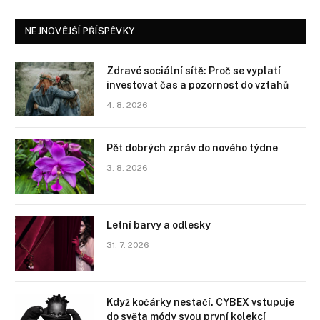
NEJNOVĚJŠÍ PŘÍSPĚVKY
Zdravé sociální sítě: Proč se vyplatí
investovat čas a pozornost do vztahů
4. 8. 2026
Pět dobrých zpráv do nového týdne
3. 8. 2026
Letní barvy a odlesky
31. 7. 2026
Když kočárky nestačí. CYBEX vstupuje
do světa módy svou první kolekcí