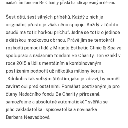
nadačním fondem
Be
Charity předá handicapovaným dětem.
Šest dětí, šest silných příběhů. Každý z nich je
originální, přesto je však něco spojuje. Každý z těchto
osudů má totiž hořkou příchuť. Jedná se totiž o jedince
s dětskou mozkovou obrnou. Právě jim se tentokrát
rozhodli pomoci lidé z Miracle Esthetic Clinic & Spa ve
spolupráci s nadačním fondem Be Charity. Ten vznikl v
roce 2015 a lidi s mentálním a kombinovaným
postižením podpořil už několika miliony korun.
„Kdokoli s tak velkým štěstím, jako je zdraví, by neměl
zavírat oči před ostatními. Pomáhat postiženým je pro
členy Nadačního fondu Be Charity přirozené,
samozřejmé a absolutně automatické,” svěřila se
jeho zakladatelka – spisovatelka a novinářka
Barbara Nesvadbová.