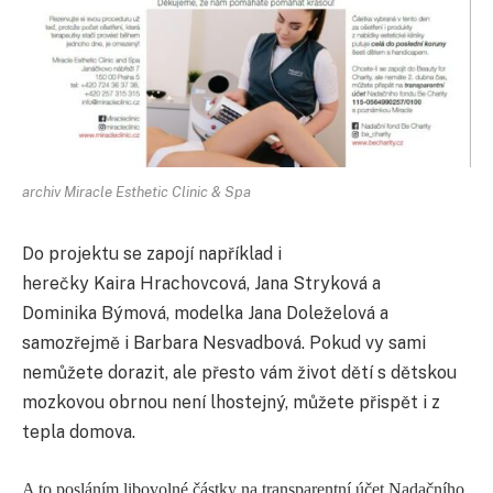
archiv Miracle Esthetic Clinic & Spa
Do projektu se zapojí například i
herečky Kaira Hrachovcová, Jana Stryková a
Dominika Býmová, modelka Jana Doleželová a
samozřejmě i Barbara Nesvadbová. Pokud vy sami
nemůžete dorazit, ale přesto vám život dětí s dětskou
mozkovou obrnou není lhostejný, můžete přispět i z
tepla domova.
A to posláním libovolné částky na transparentní účet Nadačního