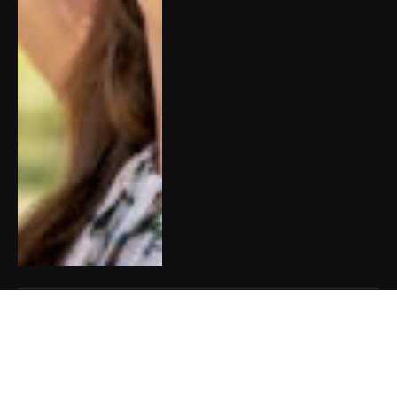
Do Londýna a Paříže za
uměním: Aktuální výstavy,
které stojí za to