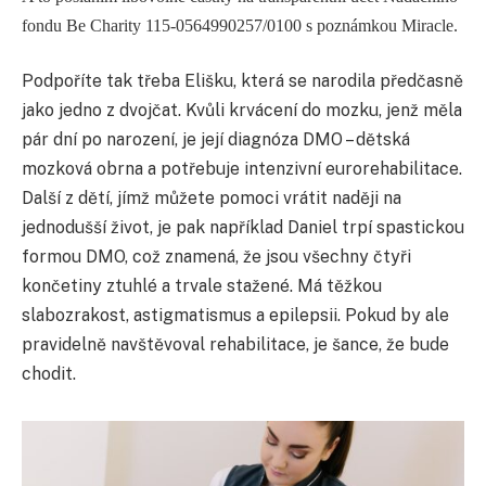
fondu Be Charity 115-0564990257/0100 s poznámkou Miracle.
Podpoříte tak třeba Elišku, která se narodila předčasně
jako jedno z dvojčat. Kvůli krvácení do mozku, jenž měla
pár dní po narození, je její diagnóza DMO – dětská
mozková obrna a potřebuje intenzivní eurorehabilitace.
Další z dětí, jímž můžete pomoci vrátit naději na
jednodušší život, je pak například Daniel trpí spastickou
formou DMO, což znamená, že jsou všechny čtyři
končetiny ztuhlé a trvale stažené. Má těžkou
slabozrakost, astigmatismus a epilepsii. Pokud by ale
pravidelně navštěvoval rehabilitace, je šance, že bude
chodit.