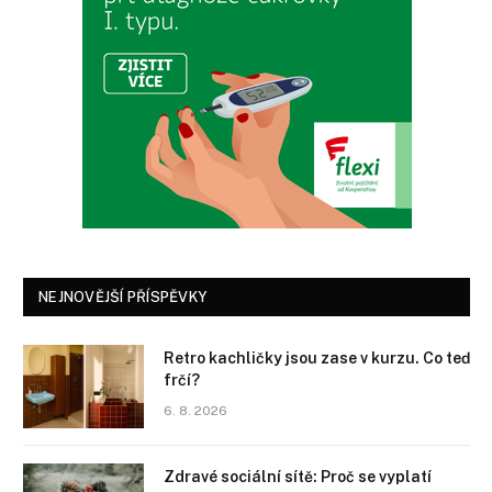
NEJNOVĚJŠÍ PŘÍSPĚVKY
Retro kachličky jsou zase v kurzu. Co teď
frčí?
6. 8. 2026
Zdravé sociální sítě: Proč se vyplatí