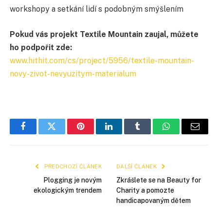
workshopy a setkání lidí s podobným smýšlením
Pokud vás projekt Textile Mountain zaujal, můžete
ho podpořit zde:
www.hithit.com/cs/project/5956/textile-mountain-
novy-zivot-nevyuzitym-materialum
Facebook
Twitter
Pinterest
LinkedIn
Tumblr
WhatsApp
E-
mail
PŘEDCHOZÍ ČLÁNEK
DALŠÍ ČLÁNEK
Plogging je novým
Zkrášlete se na Beauty for
ekologickým trendem
Charity a pomozte
handicapovaným dětem