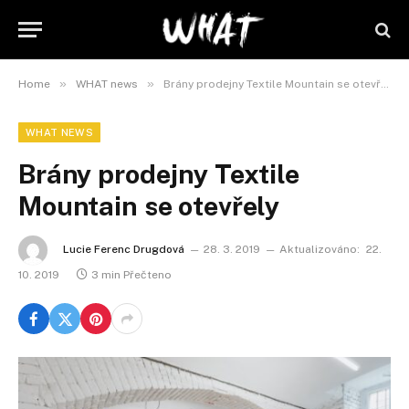
»
»
Home
WHAT news
Brány prodejny Textile Mountain se otevřely
WHAT NEWS
Brány prodejny Textile
Mountain se otevřely
Lucie Ferenc Drugdová
28. 3. 2019
Aktualizováno:
22.
10. 2019
3 min Přečteno