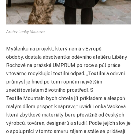
Archiv Lenky Vackove
Myšlenku na projekt, který nemá v Evropě
obdoby, dostala absolventka oděvního ateliéru Liběny
Rochové na pražské UMPRUM po roce a půl práce
v továrně recyklující textilní odpad. „Textilní a oděvní
průmysl je hned po tom ropném největším
znečišťovatelem životního prostředí. S
Textile Mountain bych chtěla jít příkladem a alespoň
malým dílem přispět k nápravě,“ uvádí Lenka Vacková,
která zbytkové materiály bere převážně od českých
výrobců, továren, designérů a studií. Podle jejích slov je
o spolupráci v tomto směru zájem a stále se přidávají