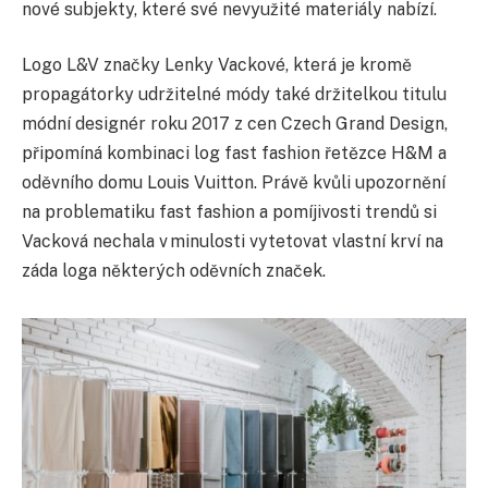
nové subjekty, které své nevyužité materiály nabízí.
Logo L&V značky Lenky Vackové, která je kromě
propagátorky udržitelné módy také držitelkou titulu
módní designér roku 2017 z cen Czech Grand Design,
připomíná kombinaci log fast fashion řetězce H&M a
oděvního domu Louis Vuitton. Právě kvůli upozornění
na problematiku fast fashion a pomíjivosti trendů si
Vacková nechala v minulosti vytetovat vlastní krví na
záda loga některých oděvních značek.