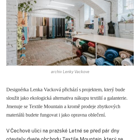
archiv Lenky Vackove
Designérka Lenka Vacková přichází s projektem, který bude
sloužit jako ekologická alternativa nákupu textilií a galanterie.
Jmenuje se Textile
Mountain
a kromě prodeje zbytkových
materiálů budete fungovat i jako opra
vna
oblečení.
V Čechově ulici na pražské Letné se před pár dny
otevřely dveře obchodu Textile Mountain, který se