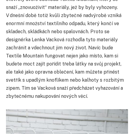
snaží „znovuoživit“ materiály, jež by byly vyhozeny.
V dnešní době totiž kvůli zbytečné nadvýrobě vzniká
enormní množství textilního odpadu, který končí ve
skladech, skládkách nebo spalovnách. Proto se
designérka Lenka Vacková rozhodla tyto materiály
zachránit a vdechnout jim nový život. Navíc bude
Textile Mountain fungovat nejen jako místo, kam si
budete moct zajít pořídit třeba látky na svůj projekt,
ale také jako opravna oblečení, kam můžete přinést
svetřík s upadlým knoflíkem nebo kalhoty s rozbitým
zipem. Tím se Vacková snaží předcházet vyhazování a
zbytečnému nakupování nových věcí.