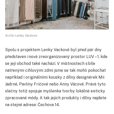
Archiv Lenky Vackove
Spolu s projektem Lenky Vackové byl před pár dny
představen i nově zreorganizovaný prostor LUV – 1, kde
se její obchod také nachází. V místnostech s bíle
natřenými cihlovými zdmi jsme se tak mohli pokochat
například i originálními kousky z dílny designérek Mii
Jadrné, Pavlíny Fričové nebo Anny Vácové. Právě tyto
slečny totiž spojuje myšlenka tvorby lokálně a eticky
zpracované módy. A tak jejich produkty i dílny najdete
na stejné adrese: Čechova 14.