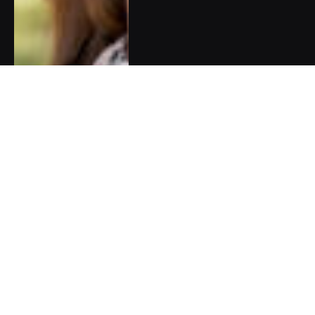
Do Londýna a Paříže za
uměním: Aktuální výstavy,
které stojí za to