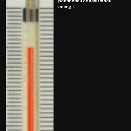
poháněnou obnovitelnou
energií