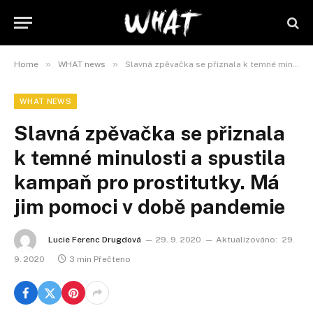
»
»
Home
WHAT news
Slavná zpěvačka se přiznala k temné minulosti a spustila kampaň pro prostitutky. Má jim pomoci v době pandemie
WHAT NEWS
Slavná zpěvačka se přiznala
k temné minulosti a spustila
kampaň pro prostitutky. Má
jim pomoci v době pandemie
Lucie Ferenc Drugdová
29. 9. 2020
Aktualizováno:
29.
9. 2020
3 min Přečteno