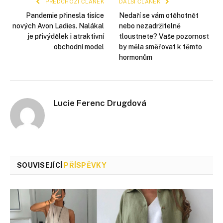
PŘEDCHOZÍ ČLÁNEK
DALŠÍ ČLÁNEK
Pandemie přinesla tisíce
Nedaří se vám otěhotnět
nových Avon Ladies. Nalákal
nebo nezadržitelně
je přivýdělek i atraktivní
tloustnete? Vaše pozornost
obchodní model
by měla směřovat k těmto
hormonům
Lucie Ferenc Drugdová
SOUVISEJÍCÍ
PŘÍSPĚVKY