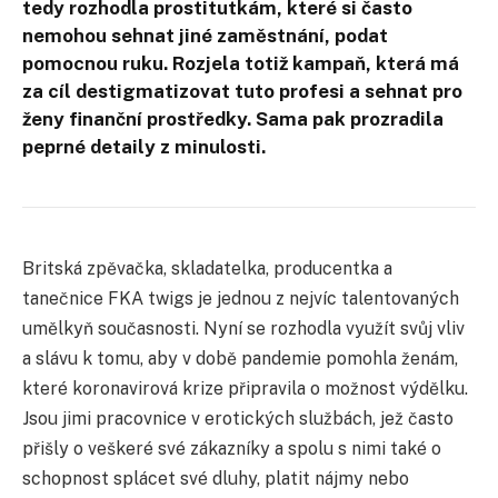
tedy rozhodla prostitutkám, které si často
nemohou sehnat jiné zaměstnání, podat
pomocnou ruku. Rozjela totiž kampaň, která má
za cíl destigmatizovat tuto profesi a sehnat pro
ženy finanční prostředky. Sama pak prozradila
peprné detaily z minulosti.
Britská zpěvačka, skladatelka, producentka a
tanečnice FKA twigs je jednou z nejvíc talentovaných
umělkyň současnosti. Nyní se rozhodla využít svůj vliv
a slávu k tomu, aby v době pandemie pomohla ženám,
které koronavirová krize připravila o možnost výdělku.
Jsou jimi pracovnice v erotických službách, jež často
přišly o veškeré své zákazníky a spolu s nimi také o
schopnost splácet své dluhy, platit nájmy nebo