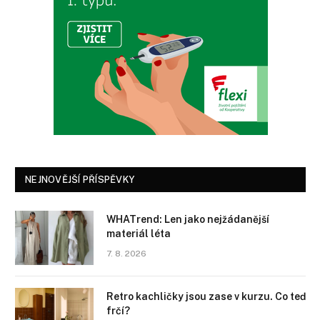
NEJNOVĚJŠÍ PŘÍSPĚVKY
WHATrend: Len jako nejžádanější
materiál léta
7. 8. 2026
Retro kachličky jsou zase v kurzu. Co teď
frčí?