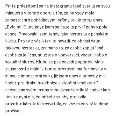
Při té příležitosti se na Instagramu také svěřila se svou
minulostí v tomto oboru a tím, že ne vždy měla
zaměstnání s pohádkovými příjmy, jak je tomu dnes.
„Bylo mi 19 let, když jsem se naučila první pohyb pole
dance. Pracovala jsem tehdy jako hosteska v pánském
klubu. Pro ty z vás, kteří to nevědí, co obnáší dělat
takovou hostesku, znamená to, že osoba zaplatí jiné
osobě za její čas, ať už jde o konverzaci, večeři, nebo o
sexuální služby. Klubu se pak odvádí poplatek. Moje
zkušenosti z mládí v tomto prostředí mě formovaly v
silnou a impozantní ženu, jíž jsem dnes a přinesly mi i
hodně pro dráhu hudebnice a vizuální umělkyně,”
napsala na svém Instagramu dvaatřicetiletá zpěvačka s
tím, že nyní cítí, že přišel čas, aby projevila
prostitutkám úctu a osvětlila, co vše musí v této době
prožívat.