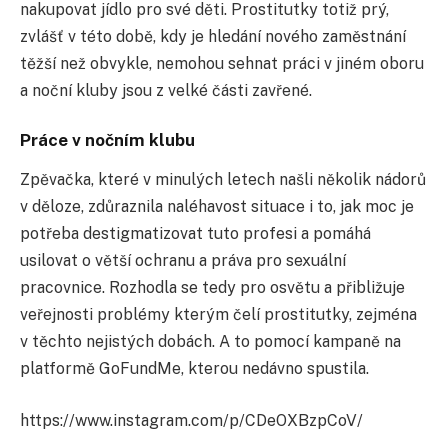
nakupovat jídlo pro své děti. Prostitutky totiž prý,
zvlášť v této době, kdy je hledání nového zaměstnání
těžší než obvykle, nemohou sehnat práci v jiném oboru
a noční kluby jsou z velké části zavřené.
Práce v nočním klubu
Zpěvačka, které v minulých letech našli několik nádorů
v děloze, zdůraznila naléhavost situace i to, jak moc je
potřeba destigmatizovat tuto profesi a pomáhá
usilovat o větší ochranu a práva pro sexuální
pracovnice. Rozhodla se tedy pro osvětu a přibližuje
veřejnosti problémy kterým čelí prostitutky, zejména
v těchto nejistých dobách. A to pomocí kampaně na
platformě GoFundMe, kterou nedávno spustila.
https://www.instagram.com/p/CDeOXBzpCoV/