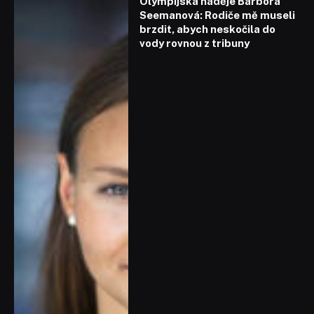
Olympijská naděje Barbora
Seemanová: Rodiče mě museli
brzdit, abych neskočila do
vody rovnou z tribuny