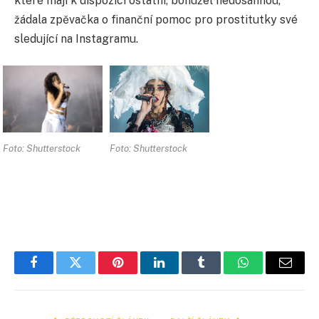
které mají k dispozici ostatní, bohužel nedosáhnou,”
žádala zpěvačka o finanční pomoc pro prostitutky své
sledující na Instagramu.
Foto: Shutterstock
Foto: Shutterstock
Facebook
Twitter
Pinterest
LinkedIn
Tumblr
WhatsApp
E-
mail