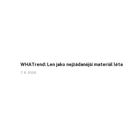
WHATrend: Len jako nejžádanější materiál léta
7. 8. 2026