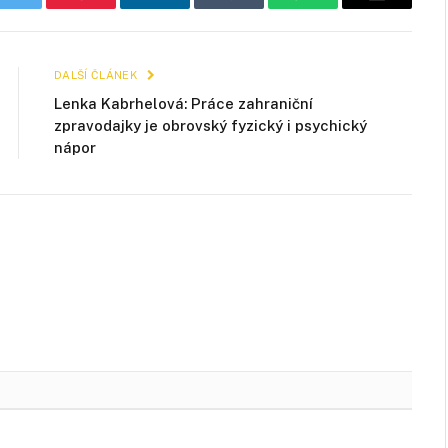
k
Twitter
Pinterest
LinkedIn
Tumblr
WhatsApp
E-
mail
DALŠÍ ČLÁNEK
Lenka Kabrhelová: Práce zahraniční
zpravodajky je obrovský fyzický i psychický
nápor