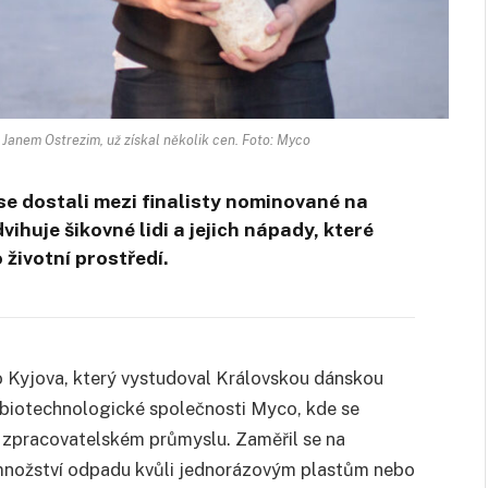
s Janem Ostrezim, už získal několik cen. Foto: Myco
i se dostali mezi finalisty nominované na
ihuje šikovné lidi a jejich nápady, které
životní prostředí.
o Kyjova, který vystudoval Královskou dánskou
 biotechnologické společnosti Myco, kde se
e zpracovatelském průmyslu. Zaměřil se na
 množství odpadu kvůli jednorázovým plastům nebo