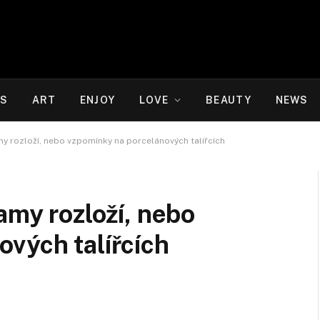
WS
ART
ENJOY
LOVE
BEAUTY
NEWS
my rozloží, nebo vzpomínky na porcelánových talířcích
amy rozloží, nebo
vých talířcích