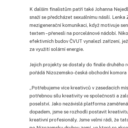
K dalším finalistům patří také Johanna Nejedl
snaží se předcházet sexuálnímu násilí. Lenk
mezigenerační komunikaci, když motivuje seni
textem – přenesli na porcelánové nádobí. Nik
efektivních budov ČVUT vynalezl zařízení, je
za využití solární energie.
Jejich projekty se dostaly do finále druhého r
pořádá Nizozemsko-česká obchodní komora d
„Potřebujeme více kreativců v zasedacích míst
potřebnou sílu kreativity ve společnosti a za
poselství. Jako nezávislá platforma zaměřená n
dopadem, jsme se rozhodli postavit kreativitu
kreativní profesionály. Jsme velmi rádi, že ta
po Nizozemsku druhou zemí, ve které se akce