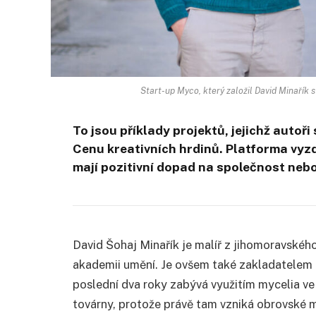
Start-up Myco, který založil David Minařík 
To jsou příklady projektů, jejichž autoř
Cenu kreativních hrdinů. Platforma vyzdv
mají pozitivní dopad na společnost nebo 
David Šohaj Minařík je malíř z jihomoravskéh
akademii umění. Je ovšem také zakladatelem
poslední dva roky zabývá využitím mycelia v
továrny, protože právě tam vzniká obrovské