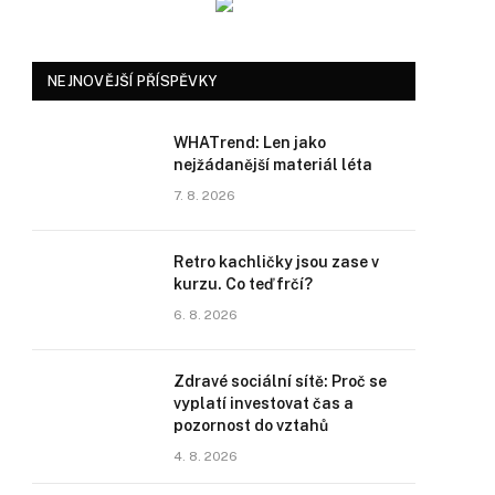
NEJNOVĚJŠÍ PŘÍSPĚVKY
WHATrend: Len jako
nejžádanější materiál léta
7. 8. 2026
Retro kachličky jsou zase v
kurzu. Co teď frčí?
6. 8. 2026
Zdravé sociální sítě: Proč se
vyplatí investovat čas a
pozornost do vztahů
4. 8. 2026