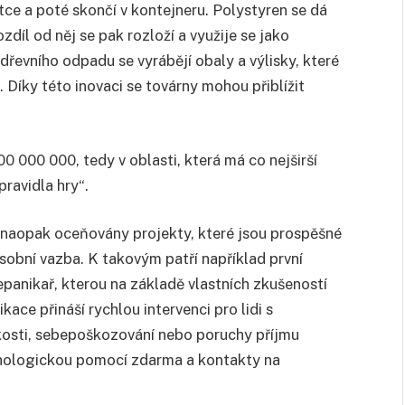
átce a poté skončí v kontejneru. Polystyren se dá
zdíl od něj se pak rozloží a využije se jako
řevního odpadu se vyrábějí obaly a výlisky, které
. Díky této inovaci se továrny mohou přiblížit
00 000 000, tedy v oblasti, která má co nejširší
ravidla hry“.
ou naopak oceňovány projekty, které jsou prospěšné
 osobní vazba. K takovým patří například první
panikař, kterou na základě vlastních zkušeností
ce přináší rychlou intervenci pro lidi s
kosti, sebepoškozování nebo poruchy příjmu
hologickou pomocí zdarma a kontakty na