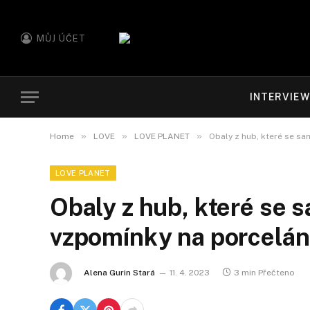
MŮJ ÚČET
INTERVIE
»
»
»
Home
LOVE
LOVE PLANET
Obaly z hub, které se sa
LOVE PLANET
Obaly z hub, které se s
vzpomínky na porceláno
Alena Gurin Stará
11. 4. 2023
3 min Přečteno