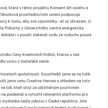
ová, která v rámci projektu Konsent šíří osvětu a
a Záhorková prostřednictvím umění podporuje
ory k tomu, aby své vzpomínky – ať už obrazem, či
ola Pokorný z Univerzitního centra energeticky
ž dokáže i v poušti získávát vodu ze vzduchu pouze
očníku Ceny kreativních hrdinů, kterou u nás
le vzoru z mateřské země.
nostech společností. Soustředili jsme se na tolik
ložili jsme cenu Creative Heroes s ohledem na toto
a lidi, kteří stojí za udržitelným pozitivním
 na piedestal a vytvořit relevantní platformu pro
to myšlenka našla odezvu v České republice. Jste
 pod názvem Cena kreativních hrdinů bude konat,“