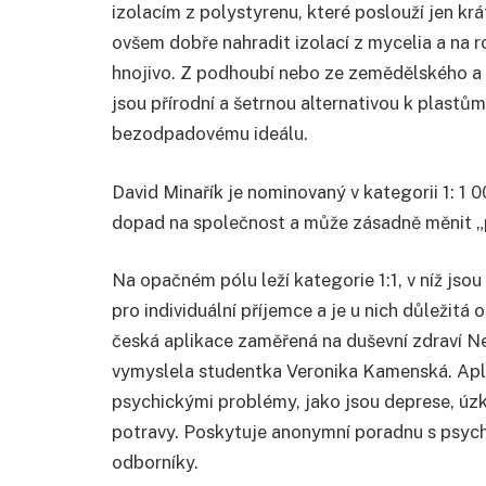
izolacím z polystyrenu, které poslouží jen kr
ovšem dobře nahradit izolací z mycelia a na ro
hnojivo. Z podhoubí nebo ze zemědělského a d
jsou přírodní a šetrnou alternativou k plastům
bezodpadovému ideálu.
David Minařík je nominovaný v kategorii 1: 1 0
dopad na společnost a může zásadně měnit „p
Na opačném pólu leží kategorie 1:1, v níž js
pro individuální příjemce a je u nich důležitá
česká aplikace zaměřená na duševní zdraví Ne
vymyslela studentka Veronika Kamenská. Aplika
psychickými problémy, jako jsou deprese, úz
potravy. Poskytuje anonymní poradnu s psyc
odborníky.