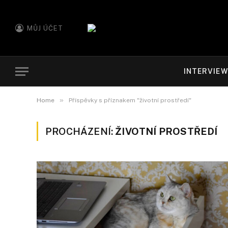
MŮJ ÚČET
INTERVIE
»
Home
Příspěvky s příznakem "životní prostředí"
PROCHÁZENÍ:
ŽIVOTNÍ PROSTŘEDÍ