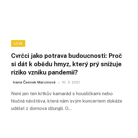
LOVE
Cvrčci jako potrava budoucnosti: Proč
si dát k obědu hmyz, který prý snižuje
riziko vzniku pandemií?
Ivana Česnek Marcinová
10. 3. 2021
Není jen ten krtkův kamarád s housličkami nebo
hlučná návštěva, která nám svým koncertem dokáže
udělat z domova džungli. O…