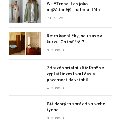
WHATrend: Len jako
nejžádanější materiál léta
7. 8. 2026
Retro kachličky jsou zase v
kurzu. Co teď frčí?
6. 8. 2026
Zdravé sociální sítě: Proč se
vyplatí investovat čas a
pozornost do vztahů
4. 8. 2026
Pět dobrých zpráv do nového
týdne
3. 8. 2026