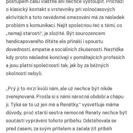
postupem času vlastně ani nechce vystoupit. Přichází
o klasický kontakt s vrstevníky při volnočasových
aktivitách a toto nevědomé omezování má za následek
problém s komunikací. Najít společnou řeč s těmi, co
„nemají starosti“, je složité. Být sourozencem
handicapovaného dítěte ale přináší i spoustu
dovedností, empatie a sociálních zkušeností. Nezřídka
kdy proto následně končívají v pomáhajících profesích
a jsou platní společnosti tak, jak by za běžných
okolností nebyli.
„Prý ji to mrzí kvůli nám, ale už nechce být nikde
zveřejňovaná. Prošla si s námi náročná období a chápu
ji. Týká se to už jen mě a Renátky,“ vysvětluje máma
důvody, proč starší sestra nemocné Renaty nechce být
součástí vyprávění tohoto příběhu. Odstěhovala se
před časem, za svým přítelem a začala žít příběh