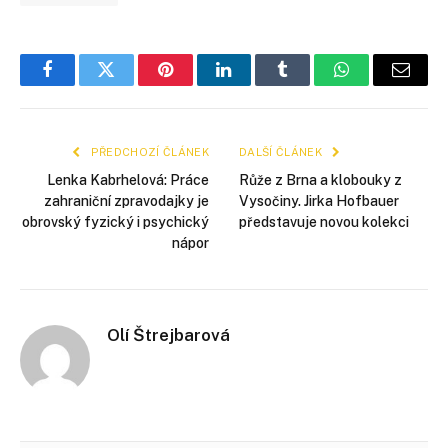
Facebook
Twitter
Pinterest
LinkedIn
Tumblr
WhatsApp
E-
mail
PŘEDCHOZÍ ČLÁNEK
DALŠÍ ČLÁNEK
Lenka Kabrhelová: Práce
Růže z Brna a klobouky z
zahraniční zpravodajky je
Vysočiny. Jirka Hofbauer
obrovský fyzický i psychický
představuje novou kolekci
nápor
Olí Štrejbarová