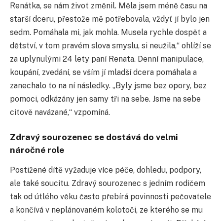
Renátka, se nám život změnil. Měla jsem méně času na
starší dceru, přestože mě potřebovala, vždyť jí bylo jen
sedm. Pomáhala mi, jak mohla. Musela rychle dospět a
dětství, v tom pravém slova smyslu, si neužila,“ ohlíží se
za uplynulými 24 lety paní Renata. Denní manipulace,
koupání, zvedání, se vším jí mladší dcera pomáhala a
zanechalo to na ní následky. „Byly jsme bez opory, bez
pomoci, odkázány jen samy tři na sebe. Jsme na sebe
citově navázané,“ vzpomíná.
Zdravý sourozenec se dostává do velmi
náročné role
Postižené dítě vyžaduje více péče, dohledu, podpory,
ale také soucitu. Zdravý sourozenec s jedním rodičem
tak od útlého věku často přebírá povinnosti pečovatele
a končívá v neplánovaném kolotoči, ze kterého se mu