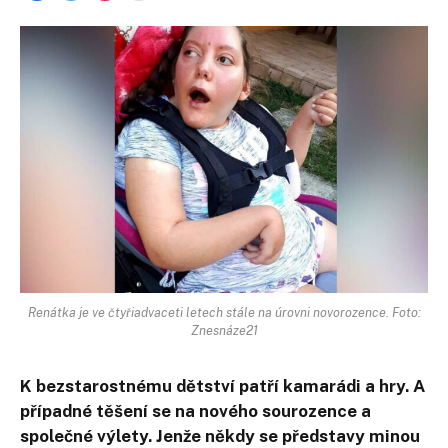
Renátka je ve čtyřiadvaceti letech stále na úrovni novorozence. Foto:
Znesnáze21
K bezstarostnému dětství patří kamarádi a hry. A
případné těšení se na nového sourozence a
společné výlety. Jenže někdy se představy minou