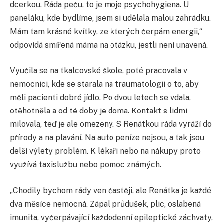
dcerkou. Ráda peču, to je moje psychohygiena. U
paneláku, kde bydlíme, jsem si udělala malou zahrádku.
Mám tam krásné kvítky, ze kterých čerpám energii,“
odpovídá smířená máma na otázku, jestli není unavená.
Vyučila se na tkalcovské škole, poté pracovala v
nemocnici, kde se starala na traumatologii o to, aby
měli pacienti dobré jídlo. Po dvou letech se vdala,
otěhotněla a od té doby je doma. Kontakt s lidmi
milovala, teď je ale omezený. S Renátkou ráda vyráží do
přírody a na plavání. Na auto peníze nejsou, a tak jsou
delší výlety problém. K lékaři nebo na nákupy proto
využívá taxislužbu nebo pomoc známých.
„Chodily bychom rády ven častěji, ale Renátka je každé
dva měsíce nemocná. Zápal průdušek, plic, oslabená
imunita, vyčerpávající každodenní epileptické záchvaty,