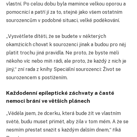
vlastní. Po celou dobu byla mamince velkou oporou a
pomocnicí a patří jí za to, stejně jako všem ostatním
sourozencům v podobné situaci, velké poděkování.
„Vysvětlete dítěti, že se budete v některých
okamžicích chovat k sourozenci jinak a budou pro něj
platit trochu jiná pravidla. Ne proto, že byste měli
někoho víc nebo míň rádi, ale proto, že každý z nich je
jiný,“ zní rada z knihy Speciální sourozenci: Život se
sourozencem s postižením.
Každodenní epileptické záchvaty a časté
nemoci brání ve větších plánech
„Věděla jsem, že dcerku, která bude žít ve vlastním
světě, budu muset přimět, aby žila v tom mém. A že se
nesmím přestat snažit s každým dalším dnem,“ říká