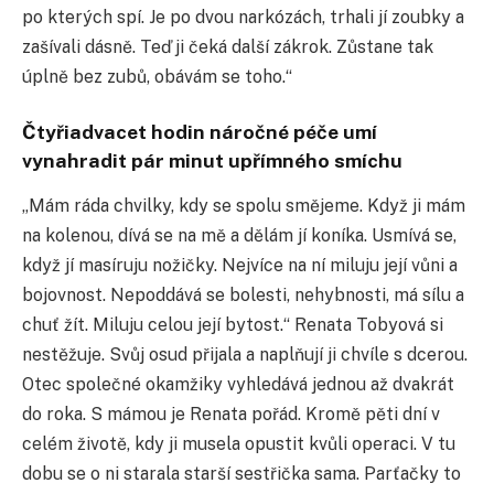
po kterých spí. Je po dvou narkózách, trhali jí zoubky a
zašívali dásně. Teď ji čeká další zákrok. Zůstane tak
úplně bez zubů, obávám se toho.“
Čtyřiadvacet hodin náročné péče umí
vynahradit pár minut upřímného smíchu
„Mám ráda chvilky, kdy se spolu smějeme. Když ji mám
na kolenou, dívá se na mě a dělám jí koníka. Usmívá se,
když jí masíruju nožičky. Nejvíce na ní miluju její vůni a
bojovnost. Nepoddává se bolesti, nehybnosti, má sílu a
chuť žít. Miluju celou její bytost.“ Renata Tobyová si
nestěžuje. Svůj osud přijala a naplňují ji chvíle s dcerou.
Otec společné okamžiky vyhledává jednou až dvakrát
do roka. S mámou je Renata pořád. Kromě pěti dní v
celém životě, kdy ji musela opustit kvůli operaci. V tu
dobu se o ni starala starší sestřička sama. Parťačky to