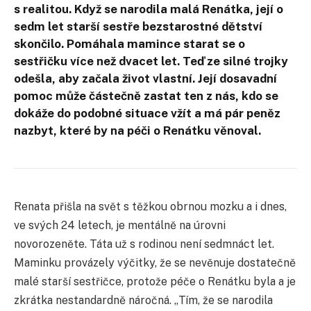
s realitou. Když se narodila malá Renátka, její o
sedm let starší sestře bezstarostné dětství
skončilo. Pomáhala mamince starat se o
sestřičku více než dvacet let. Teď ze silné trojky
odešla, aby začala život vlastní. Její dosavadní
pomoc může částečně zastat ten z nás, kdo se
dokáže do podobné situace vžít a má pár peněz
nazbyt, které by na péči o Renátku věnoval.
Renata přišla na svět s těžkou obrnou mozku a i dnes,
ve svých 24 letech, je mentálně na úrovni
novorozeněte. Táta už s rodinou není sedmnáct let.
Maminku provázely výčitky, že se nevěnuje dostatečně
malé starší sestřičce, protože péče o Renátku byla a je
zkrátka nestandardně náročná. „Tím, že se narodila