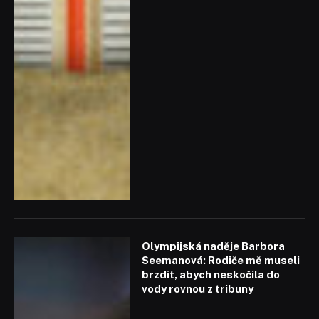
Olympijská naděje Barbora
Seemanová: Rodiče mě museli
brzdit, abych neskočila do
vody rovnou z tribuny