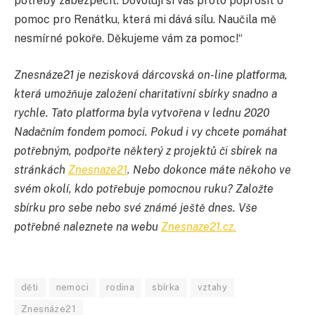
potřeby zabezpečit. Dovoluji si vás proto poprosit o
pomoc pro Renátku, která mi dává sílu. Naučila mě
nesmírné pokoře. Děkujeme vám za pomoc!“
Znesnáze21 je nezisková dárcovská on-line platforma,
která umožňuje založení charitativní sbírky snadno a
rychle. Tato platforma byla vytvořena v lednu 2020
Nadačním fondem pomoci. Pokud i vy chcete pomáhat
potřebným, podpořte některý z projektů či sbírek na
stránkách
Znesnaze21
. Nebo dokonce máte někoho ve
svém okolí, kdo potřebuje pomocnou ruku? Založte
sbírku pro sebe nebo své známé ještě dnes. Vše
potřebné naleznete na webu
Znesnaze21.cz.
děti
nemoci
rodina
sbírka
vztahy
Znesnáze21