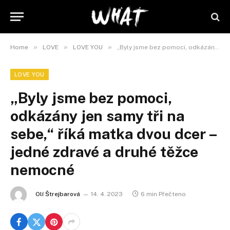
»
»
»
Home
LOVE
LOVE YOU
„Byly jsme bez pomoci, odkázány jen samy tři na sebe,“ říká matka dvou dcer – jedné zdravé a druhé těžce nemocné
LOVE YOU
„Byly jsme bez pomoci,
odkázány jen samy tři na
sebe,“ říká matka dvou dcer –
jedné zdravé a druhé těžce
nemocné
Olí Štrejbarová
14. 4. 2023
6 min Přečteno