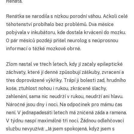
Renata.
Renátka se narodila s nízkou porodní váhou. Ačkoli celé
těhotenství probíhalo bez problémů. Dva měsíce
pobývala v inkubátoru, kde dostala krvácení do mozku.
O pár měsíců později přišel neurolog s neúprosnou
informací o těžké mozkové obrně.
Zlom nastal ve třech letech, kdy jí začaly epileptické
záchvaty, které jí denně způsobují záškuby, zvracení a
třes doprovázené výkřiky. Trápí ji bolesti zad, hrudního
koše, ztuhlost nohou i rukou, zkrácené šlachy,
zahlenění, sama nic neudrží v rukou, neudrží ani hlavu.
Náročné jsou dny i noci. Na odpočinek pro mámu čas
není. V jednapadesáti letech má zničená záda a ramena.
V týdnu naspí maximálně tři noci. Žádnou odlehčovací
službu nevyužívá: „Já jsem spokojená, když jsem s