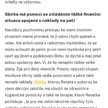
zvládly na výbornou.
Sbírka má pomoci se zvládáním těžké finanční
situace spojené s náklady na péči
Navzdory pozitivnímu přístupu ke všem životním
strastem máma přiznává, že jí velmi chybí spánek a
relax. Ale ačkoli usíná s radostnou myšlenkou, že se
může schoulit do peřin, první ranní myšlenka prý patří
opět její dceři a poděkování Bohu, že dýchá a mají před
sebou společný den. Ví, že ho nenaplní žádné velké
plány. Žije pro daný okamžik. Přesto, nejvyšší stupeň
mozkové obrny žádá vedle pozornosti a péče také
nemalé náklady.
Sbírka
, kterou Renata s pokorou ke
všem dárcům založila, má sloužit na zdravotní a
hygienické pomůcky a také na terapie, které Renatka
potřebuje. „Je pro mě velmi náročné všechny tyto