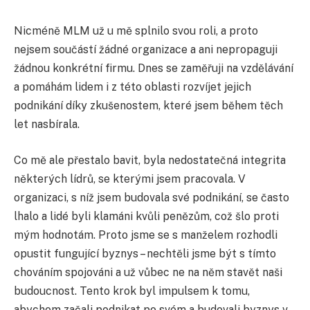
Nicméně MLM už u mě splnilo svou roli, a proto
nejsem součástí žádné organizace a ani nepropaguji
žádnou konkrétní firmu. Dnes se zaměřuji na vzdělávání
a pomáhám lidem i z této oblasti rozvíjet jejich
podnikání díky zkušenostem, které jsem během těch
let nasbírala.
Co mě ale přestalo bavit, byla nedostatečná integrita
některých lídrů, se kterými jsem pracovala. V
organizaci, s níž jsem budovala své podnikání, se často
lhalo a lidé byli klamáni kvůli penězům, což šlo proti
mým hodnotám. Proto jsme se s manželem rozhodli
opustit fungující byznys – nechtěli jsme být s tímto
chováním spojováni a už vůbec ne na něm stavět naši
budoucnost. Tento krok byl impulsem k tomu,
abychom začali podnikat po svém a budovali byznys v