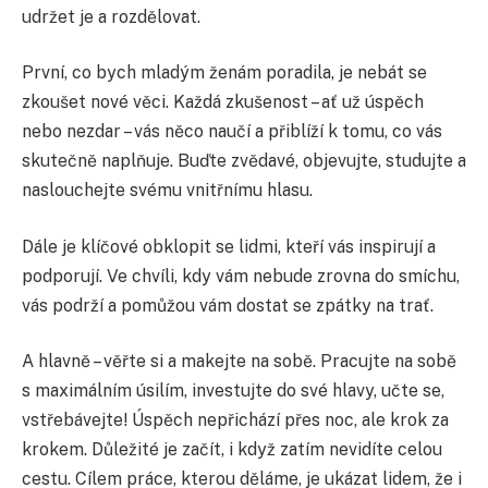
udržet je a rozdělovat.
První, co bych mladým ženám poradila, je nebát se
zkoušet nové věci. Každá zkušenost – ať už úspěch
nebo nezdar – vás něco naučí a přiblíží k tomu, co vás
skutečně naplňuje. Buďte zvědavé, objevujte, studujte a
naslouchejte svému vnitřnímu hlasu.
Dále je klíčové obklopit se lidmi, kteří vás inspirují a
podporují. Ve chvíli, kdy vám nebude zrovna do smíchu,
vás podrží a pomůžou vám dostat se zpátky na trať.
A hlavně – věřte si a makejte na sobě. Pracujte na sobě
s maximálním úsilím, investujte do své hlavy, učte se,
vstřebávejte! Úspěch nepřichází přes noc, ale krok za
krokem. Důležité je začít, i když zatím nevidíte celou
cestu. Cílem práce, kterou děláme, je ukázat lidem, že i