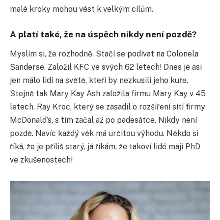
malé kroky mohou vést k velkým cílům.
A platí také, že na úspěch nikdy není pozdě?
Myslím si, že rozhodně. Stačí se podívat na Colonela
Sanderse. Založil KFC ve svých 62 letech! Dnes je asi
jen málo lidí na světě, kteří by nezkusili jeho kuře.
Stejně tak Mary Kay Ash založila firmu Mary Kay v 45
letech. Ray Kroc, který se zasadil o rozšíření sítí firmy
McDonald’s, s tím začal až po padesátce. Nikdy není
pozdě. Navíc každý věk má určitou výhodu. Někdo si
říká, že je příliš starý, já říkám, že takoví lidé mají PhD
ve zkušenostech!