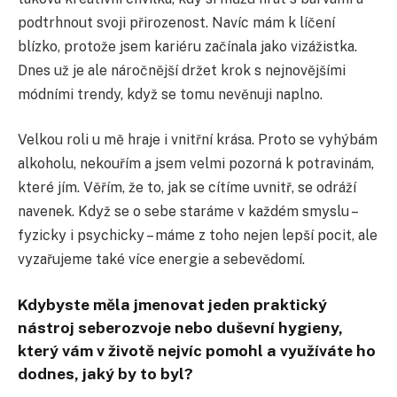
podtrhnout svoji přirozenost. Navíc mám k líčení
blízko, protože jsem kariéru začínala jako vizážistka.
Dnes už je ale náročnější držet krok s nejnovějšími
módními trendy, když se tomu nevěnuji naplno.
Velkou roli u mě hraje i vnitřní krása. Proto se vyhýbám
alkoholu, nekouřím a jsem velmi pozorná k potravinám,
které jím. Věřím, že to, jak se cítíme uvnitř, se odráží
navenek. Když se o sebe staráme v každém smyslu –
fyzicky i psychicky – máme z toho nejen lepší pocit, ale
vyzařujeme také více energie a sebevědomí.
Kdybyste měla jmenovat jeden praktický
nástroj seberozvoje nebo duševní hygieny,
který vám v životě nejvíc pomohl a využíváte ho
dodnes, jaký by to byl?