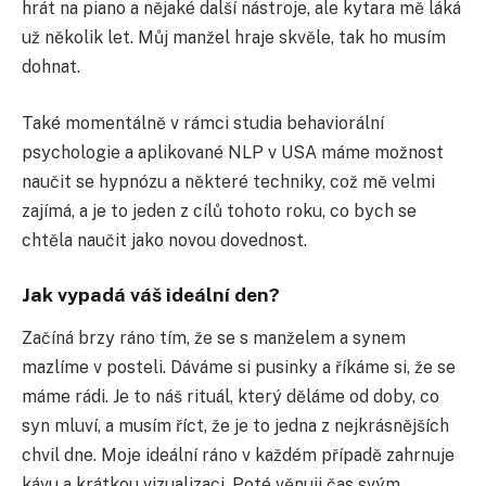
hrát na piano a nějaké další nástroje, ale kytara mě láká
už několik let. Můj manžel hraje skvěle, tak ho musím
dohnat.
Také momentálně v rámci studia behaviorální
psychologie a aplikované NLP v USA máme možnost
naučit se hypnózu a některé techniky, což mě velmi
zajímá, a je to jeden z cílů tohoto roku, co bych se
chtěla naučit jako novou dovednost.
Jak vypadá váš ideální den?
Začíná brzy ráno tím, že se s manželem a synem
mazlíme v posteli. Dáváme si pusinky a říkáme si, že se
máme rádi. Je to náš rituál, který děláme od doby, co
syn mluví, a musím říct, že je to jedna z nejkrásnějších
chvil dne. Moje ideální ráno v každém případě zahrnuje
kávu a krátkou vizualizaci. Poté věnuji čas svým