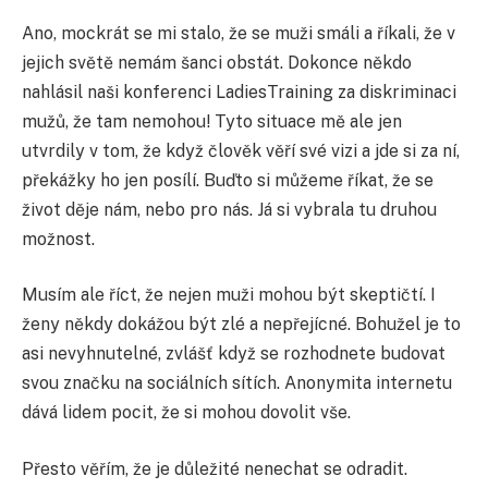
Ano, mockrát se mi stalo, že se muži smáli a říkali, že v
jejich světě nemám šanci obstát. Dokonce někdo
nahlásil naši konferenci LadiesTraining za diskriminaci
mužů, že tam nemohou! Tyto situace mě ale jen
utvrdily v tom, že když člověk věří své vizi a jde si za ní,
překážky ho jen posílí. Buďto si můžeme říkat, že se
život děje nám, nebo pro nás. Já si vybrala tu druhou
možnost.
Musím ale říct, že nejen muži mohou být skeptičtí. I
ženy někdy dokážou být zlé a nepřejícné. Bohužel je to
asi nevyhnutelné, zvlášť když se rozhodnete budovat
svou značku na sociálních sítích. Anonymita internetu
dává lidem pocit, že si mohou dovolit vše.
Přesto věřím, že je důležité nenechat se odradit.