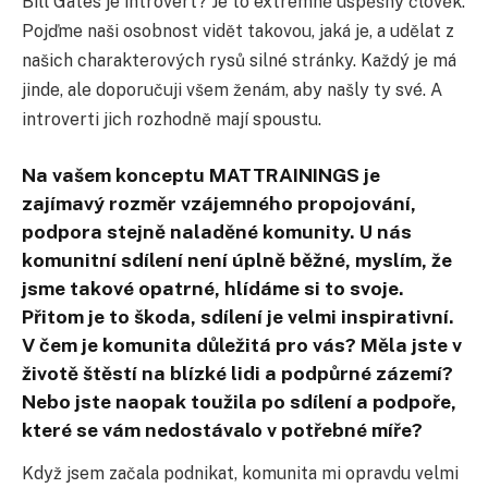
Bill Gates je introvert? Je to extrémně úspěšný člověk.
Pojďme naši osobnost vidět takovou, jaká je, a udělat z
našich charakterových rysů silné stránky. Každý je má
jinde, ale doporučuji všem ženám, aby našly ty své. A
introverti jich rozhodně mají spoustu.
Na vašem konceptu MATTRAININGS je
zajímavý rozměr vzájemného propojování,
podpora stejně naladěné komunity. U nás
komunitní sdílení není úplně běžné, myslím, že
jsme takové opatrné, hlídáme si to svoje.
Přitom je to škoda, sdílení je velmi inspirativní.
V čem je komunita důležitá pro vás? Měla jste v
životě štěstí na blízké lidi a podpůrné zázemí?
Nebo jste naopak toužila po sdílení a podpoře,
které se vám nedostávalo v potřebné míře?
Když jsem začala podnikat, komunita mi opravdu velmi