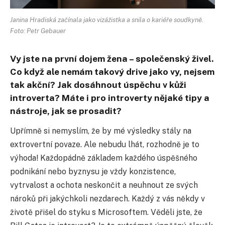
Janina Hradiská začínala jako vizážistka a snila o kariéře soudkyně.
Foto: Petr Gebauer
Vy jste na první dojem žena – společenský živel.
Co když ale nemám takový drive jako vy, nejsem
tak akční? Jak dosáhnout úspěchu v kůži
introverta? Máte i pro introverty nějaké tipy a
nástroje, jak se prosadit?
Upřímně si nemyslím, že by mé výsledky stály na
extrovertní povaze. Ale nebudu lhát, rozhodně je to
výhoda! Každopádně základem každého úspěšného
podnikání nebo byznysu je vždy konzistence,
vytrvalost a ochota neskončit a neuhnout ze svých
nároků při jakýchkoli nezdarech. Každý z vás někdy v
životě přišel do styku s Microsoftem. Věděli jste, že