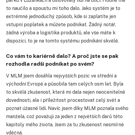
parku v Lužánkách a oslovovaly lidi na ulici. Hodně mě
to naučilo a spoustu mi toho dalo. Jako systém je to
extrémně jednoduchý způsob, kde si zaplatíte jen
vstupní poplatek a můžete podnikat. Žádný notář,
žádná výroba a logistika produktů, ale vše máte k
dispozici, to je na tomto systému podnikání skvělé.
Co vám to kariérně dalo? A proč jste se pak
rozhodla radši podnikat po svém?
V MLM jsem dosáhla nejvyšších pozic ve střední a
východní Evropě a působila tam celých osm let. Byla
to skvělá zkušenost, která mi dala nejen neocenitelné
dovednosti, ale i příležitost procestovat celý svět a
poznat úžasné lidi. Navíc jsem díky MLM poznala svého
manžela, což považuji za jeden z největších darů této
kapitoly mého života. Jsem za tu zkušenost nesmírně
vděčná.