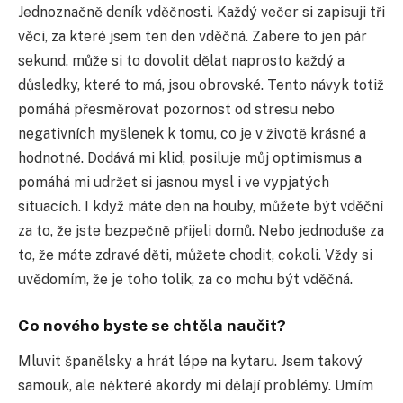
Jednoznačně deník vděčnosti. Každý večer si zapisuji tři
věci, za které jsem ten den vděčná. Zabere to jen pár
sekund, může si to dovolit dělat naprosto každý a
důsledky, které to má, jsou obrovské. Tento návyk totiž
pomáhá přesměrovat pozornost od stresu nebo
negativních myšlenek k tomu, co je v životě krásné a
hodnotné. Dodává mi klid, posiluje můj optimismus a
pomáhá mi udržet si jasnou mysl i ve vypjatých
situacích. I když máte den na houby, můžete být vděční
za to, že jste bezpečně přijeli domů. Nebo jednoduše za
to, že máte zdravé děti, můžete chodit, cokoli. Vždy si
uvědomím, že je toho tolik, za co mohu být vděčná.
Co nového byste se chtěla naučit?
Mluvit španělsky a hrát lépe na kytaru. Jsem takový
samouk, ale některé akordy mi dělají problémy. Umím