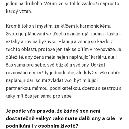
jeden na druhého. Věřím, že si tohle zaslouží naprosto
každý vztah.
Kromě toho si myslím, že klíčem k harmonickému
životu je plánování ve třech rovinách: já, rodina – láska –
vztahy a rovina byznysu. Plánuji a věnuji se každé z
těchto oblastí, protože jen tak se cítím v rovnováze. Je
důležité, aby žena měla nejen naplňující kariéru, ale i
čas sama pro sebe, své blízké a své sny. Udržet
rovnováhu není vždy jednoduché, ale když si vše dobře
naplánuji, daří se mi zvládat vše: být milující
partnerkou, mámou, podnikatelkou, dcerou a sestrou a
taky mít čas jen sama pro sebe.
Je podle vás pravda, že žádný sen není
dostatečně velký? Jaké máte další sny a cíle – v
podnikání i v osobním životě?