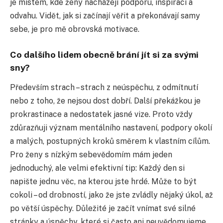
je místem, kde ženy nacházejí podporu, inspiraci a
odvahu. Vidět, jak si začínají věřit a překonávají samy
sebe, je pro mě obrovská motivace.
Co dalšího lidem obecně brání jít si za svými
sny?
Především strach – strach z neúspěchu, z odmítnutí
nebo z toho, že nejsou dost dobří. Další překážkou je
prokrastinace a nedostatek jasné vize. Proto vždy
zdůrazňuji význam mentálního nastavení, podpory okolí
a malých, postupných kroků směrem k vlastním cílům.
Pro ženy s nízkým sebevědomím mám jeden
jednoduchý, ale velmi efektivní tip: Každý
den si
napište jednu věc, na kterou jste hrdé. Může to být
cokoli – od drobností, jako že jste zvládly nějaký úkol, až
po větší úspěchy. Důležité je začít vnímat své silné
stránky a úspěchy, které si často ani neuvědomujeme.