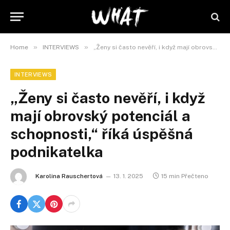
»
»
Home
INTERVIEWS
„Ženy si často nevěří, i když mají obrovský potenciál a schopnosti,“ říká úspěšná podnikatelka
INTERVIEWS
„Ženy si často nevěří, i když
mají obrovský potenciál a
schopnosti,“ říká úspěšná
podnikatelka
Karolina Rauschertová
13. 1. 2025
15 min Přečteno