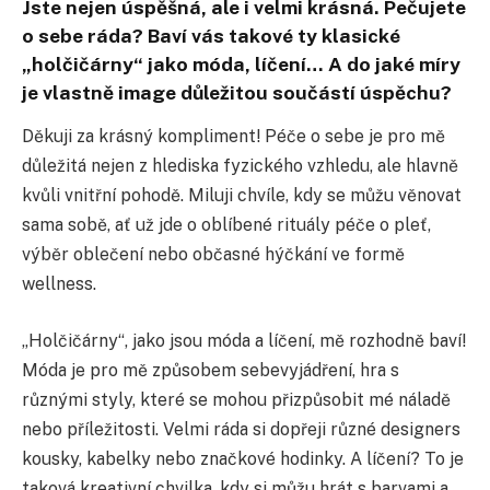
Jste nejen úspěšná, ale i velmi krásná. Pečujete
o sebe ráda? Baví vás takové ty klasické
„holčičárny“ jako móda, líčení… A do jaké míry
je vlastně image důležitou součástí úspěchu?
Děkuji za krásný kompliment! Péče o sebe je pro mě
důležitá nejen z hlediska fyzického vzhledu, ale hlavně
kvůli vnitřní pohodě. Miluji chvíle, kdy se můžu věnovat
sama sobě, ať už jde o oblíbené rituály péče o pleť,
výběr oblečení nebo občasné hýčkání ve formě
wellness.
„Holčičárny“, jako jsou móda a líčení, mě rozhodně baví!
Móda je pro mě způsobem sebevyjádření, hra s
různými styly, které se mohou přizpůsobit mé náladě
nebo příležitosti. Velmi ráda si dopřeji různé designers
kousky, kabelky nebo značkové hodinky. A líčení? To je
taková kreativní chvilka, kdy si můžu hrát s barvami a