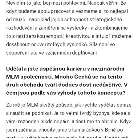
Nevidím to jako boj mezi pohlavími. Naopak věřím, že
když budeme spolupracovat a vezmeme si to nejlepší
od mužů – například jejich schopnost strategického
rozhodování a zaměření na výsledky – a zkombinujeme
to s naší ženskou empatií, kreativitou a intuicí, můžeme
dosáhnout neuvěřitelných výsledků. Síla není ve
soupeření, ale ve vzájemném doplňování
Udělala jste úspěšnou kariéru v mezinárodní
MLM společnosti. Mnoho Čechů se na tento
druh obchodu tváří dodnes dost nedůvěřivě. V
čem jsou podle vás výhody tohoto konceptu?
Za mě je MLM skvělý způsob, jak rychle vydělat peníze
a naučit se podnikat. Je to velmi tvrdý byznys, kde se s
vámi rozhodně nikdo nepáře, a dost mě to obrnilo. Když
jsem začínala, chodily jsme s kamarádkou v Brně po