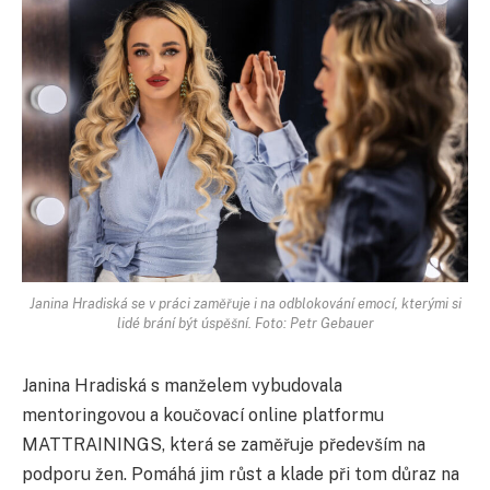
Janina Hradiská se v práci zaměřuje i na odblokování emocí, kterými si
lidé brání být úspěšní. Foto: Petr Gebauer
Janina Hradiská s manželem vybudovala
mentoringovou a koučovací online platformu
MATTRAININGS, která se zaměřuje především na
podporu žen. Pomáhá jim růst a klade při tom důraz na