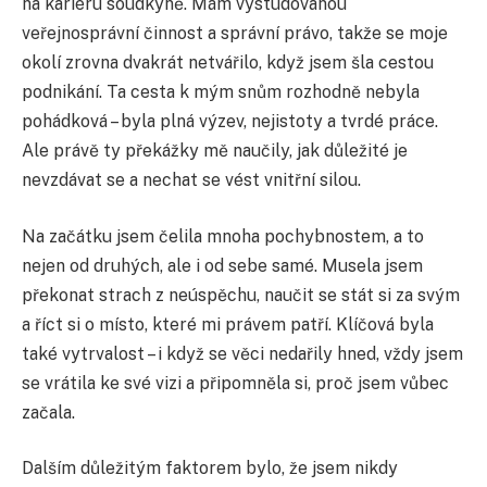
na kariéru soudkyně. Mám vystudovanou
veřejnosprávní činnost a správní právo, takže se moje
okolí zrovna dvakrát netvářilo, když jsem šla cestou
podnikání. Ta cesta k mým snům rozhodně nebyla
pohádková – byla plná výzev, nejistoty a tvrdé práce.
Ale právě ty překážky mě naučily, jak důležité je
nevzdávat se a nechat se vést vnitřní silou.
Na začátku jsem čelila mnoha pochybnostem, a to
nejen od druhých, ale i od sebe samé. Musela jsem
překonat strach z neúspěchu, naučit se stát si za svým
a říct si o místo, které mi právem patří. Klíčová byla
také vytrvalost – i když se věci nedařily hned, vždy jsem
se vrátila ke své vizi a připomněla si, proč jsem vůbec
začala.
Dalším důležitým faktorem bylo, že jsem nikdy