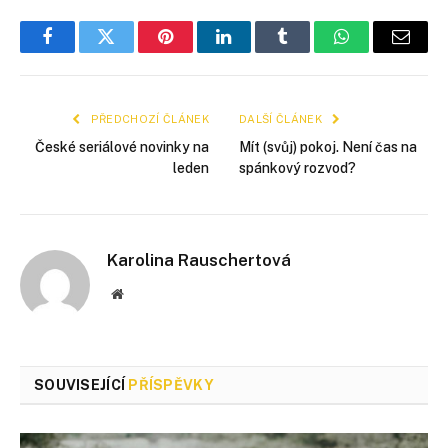
Facebook
Twitter
Pinterest
LinkedIn
Tumblr
WhatsApp
E-
mail
PŘEDCHOZÍ ČLÁNEK
DALŠÍ ČLÁNEK
České seriálové novinky na
Mít (svůj) pokoj. Není čas na
leden
spánkový rozvod?
Karolina Rauschertová
Webové
stránky
SOUVISEJÍCÍ
PŘÍSPĚVKY