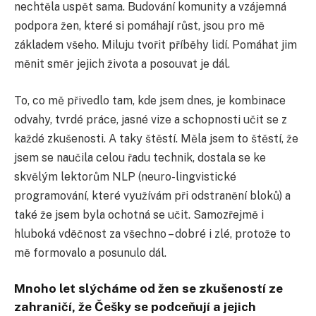
nechtěla uspět sama. Budování komunity a vzájemná
podpora žen, které si pomáhají růst, jsou pro mě
základem všeho. Miluju tvořit příběhy lidí. Pomáhat jim
měnit směr jejich života a posouvat je dál.
To, co mě přivedlo tam, kde jsem dnes, je kombinace
odvahy, tvrdé práce, jasné vize a schopnosti učit se z
každé zkušenosti. A taky štěstí. Měla jsem to štěstí, že
jsem se naučila celou řadu technik, dostala se ke
skvělým lektorům NLP (neuro-lingvistické
programování, které využívám při odstranění bloků) a
také že jsem byla ochotná se učit. Samozřejmě i
hluboká vděčnost za všechno – dobré i zlé, protože to
mě formovalo a posunulo dál.
Mnoho let slýcháme od žen se zkušeností ze
zahraničí, že Češky se podceňují a jejich