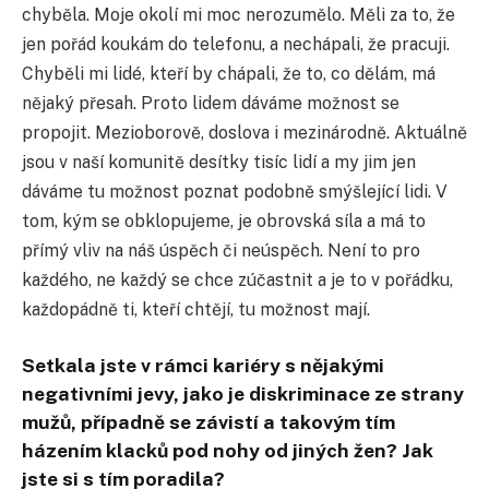
chyběla. Moje okolí mi moc nerozumělo. Měli za to, že
jen pořád koukám do telefonu, a nechápali, že pracuji.
Chyběli mi lidé, kteří by chápali, že to, co dělám, má
nějaký přesah. Proto lidem dáváme možnost se
propojit. Mezioborově, doslova i mezinárodně. Aktuálně
jsou v naší komunitě desítky tisíc lidí a my jim jen
dáváme tu možnost poznat podobně smýšlející lidi. V
tom, kým se obklopujeme, je obrovská síla a má to
přímý vliv na náš úspěch či neúspěch. Není to pro
každého, ne každý se chce zúčastnit a je to v pořádku,
každopádně ti, kteří chtějí, tu možnost mají.
Setkala jste v rámci kariéry s nějakými
negativními jevy, jako je diskriminace ze strany
mužů, případně se závistí a takovým tím
házením klacků pod nohy od jiných žen? Jak
jste si s tím poradila?